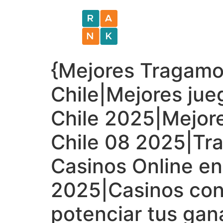
{Mejores Tragamo
Chile|Mejores jue
Chile 2025|Mejor
Chile 08 2025|Tr
Casinos Online en
2025|Casinos con 
potenciar tus ga