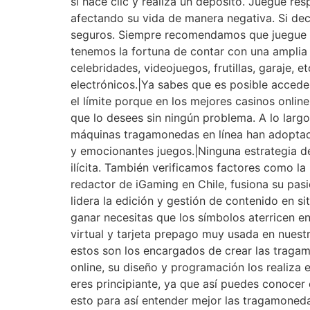
si hace clic y realiza un depósito. Juegue r
afectando su vida de manera negativa. Si dec
seguros. Siempre recomendamos que juegue e
tenemos la fortuna de contar con una amplia 
celebridades, videojuegos, frutillas, garaje,
electrónicos.|Ya sabes que es posible accede
el límite porque en los mejores casinos onlin
que lo desees sin ningún problema. A lo larg
máquinas tragamonedas en línea han adoptado 
y emocionantes juegos.|Ninguna estrategia de
ilícita. También verificamos factores como la
redactor de iGaming en Chile, fusiona su pas
lidera la edición y gestión de contenido en s
ganar necesitas que los símbolos aterricen e
virtual y tarjeta prepago muy usada en nuest
estos son los encargados de crear las tragam
online, su diseño y programación los realiza
eres principiante, ya que así puedes conoce
esto para así entender mejor las tragamoned