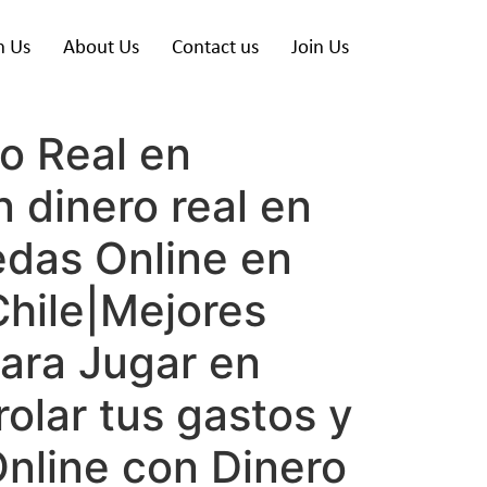
h Us
About Us
Contact us
Join Us
o Real en
 dinero real en
das Online en
hile|Mejores
para Jugar en
olar tus gastos y
nline con Dinero