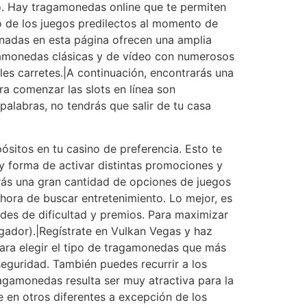
o. Hay tragamonedas online que te permiten
o de los juegos predilectos al momento de
onadas en esta página ofrecen una amplia
agamonedas clásicas y de vídeo con numerosos
les carretes.|A continuación, encontrarás una
a comenzar las slots en línea son
alabras, no tendrás que salir de tu casa
ósitos en tu casino de preferencia. Esto te
 y forma de activar distintas promociones y
arás una gran cantidad de opciones de juegos
 hora de buscar entretenimiento. Lo mejor, es
ades de dificultad y premios. Para maximizar
ugador).|Regístrate en Vulkan Vegas y haz
Para elegir el tipo de tragamonedas que más
eguridad. También puedes recurrir a los
agamonedas resulta ser muy atractiva para la
e en otros diferentes a excepción de los