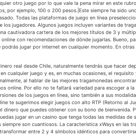
ier otro juego por lo que vale la pena mirar en este rubr
s, por ejemplo, 100 o 200 pesos.|Este siempre ha sido un
asado. Todas las plataformas de juego en línea preselecci
 de los jugadores. Algunos juegos incluyen variantes de tr
a cautivadora cartera de los mejores títulos de 3 y múltip
 online con recomendaciones de dónde jugarlas. Bueno, par
 podrás jugar por internet en cualquier momento. En otras p
inero real desde Chile, naturalmente tendrás que hacer dep
 en cualquier juego y es, en muchas ocasiones, el requisito
cionalmente, al hablar de las mejores tragamonedas encontr
s online. Por ello no te faltará variedad para escoger a la
ersiones de los juegos en línea, sino también a sus modalid
line te sugerimos elegir juegos con alto RTP (Retorno al J
 el dinero que puedes obtener con su bono de bienvenida. 
uedas jugar en un casino que tenga todas las medidas de s
 siempre son cuantiosos. La característica xWays en las tr
transformar entre 2 y 4 símbolos idénticos para convertirs