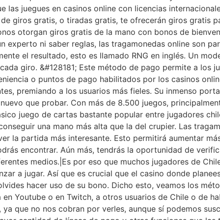
e las juegues en casinos online con licencias internacio
 giros gratis, o tiradas gratis, te ofrecerán giros gratis 
nos otorgan giros gratis de la mano con bonos de bienveni
un experto ni saber reglas, las tragamonedas online son p
mente el resultado, esto es llamado RNG en inglés. Un mo
cada giro. &#128181; Este método de pago permite a los jug
eniencia o puntos de pago habilitados por los casinos onli
tes, premiando a los usuarios más fieles. Su inmenso porta
nuevo que probar. Con más de 8.500 juegos, principalment
ásico juego de cartas bastante popular entre jugadores chile
 conseguir una mano más alta que la del crupier. Las trag
er la partida más interesante. Esto permitirá aumentar más
rás encontrar. Aún más, tendrás la oportunidad de verifica
ferentes medios.|Es por eso que muchos jugadores de Chile
zar a jugar. Así que es crucial que el casino donde planees
olvides hacer uso de su bono. Dicho esto, veamos los mét
 en Youtube o en Twitch, a otros usuarios de Chile o de habl
, ya que no nos cobran por verles, aunque sí podemos susc