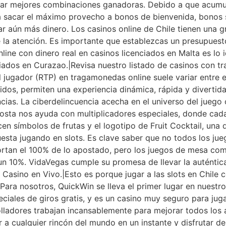
zar mejores combinaciones ganadoras. Debido a que acumul
a sacar el máximo provecho a bonos de bienvenida, bonos s
r aún más dinero. Los casinos online de Chile tienen una g
e la atención. Es importante que establezcas un presupuest
ine con dinero real en casinos licenciados en Malta es lo id
ciados en Curazao.|Revisa nuestro listado de casinos con t
al jugador (RTP) en tragamonedas online suele variar entre
idos, permiten una experiencia dinámica, rápida y divertid
cias. La ciberdelincuencia acecha en el universo del juego 
ngosta nos ayuda con multiplicadores especiales, donde cad
en símbolos de frutas y el logotipo de Fruit Cocktail, una d
esta jugando en slots. Es clave saber que no todos los ju
rtan el 100% de lo apostado, pero los juegos de mesa como 
 10%. VidaVegas cumple su promesa de llevar la auténtica
asino en Vivo.|Esto es porque jugar a las slots en Chile co
ara nosotros, QuickWin se lleva el primer lugar en nuestro
ciales de giros gratis, y es un casino muy seguro para jug
lladores trabajan incansablemente para mejorar todos los a
r a cualquier rincón del mundo en un instante y disfrutar 