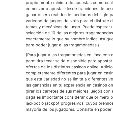
propio monto mínimo de apuestas como cualqu
comenzar a apostar desde fracciones de peso
ganar dinero real desde mediados del siglo p
variedad de juegos de slots para el disfrute
temas y mecánicas de juego. Puede esperar un
selección de 10 de las mejores tragamonedas
exactamente lo que su nombre indica, así que
para poder jugar a las tragamonedas.}
{Para jugar a las tragamonedas en línea con d
permitirá tener saldo disponible para apostar
ofertas de los distintos casinos online. Adi
completamente diferentes para jugar en casino
que esta variedad no se limita a diferentes v
las ganancias en tu experiencia en casinos on
girar los carretes de sus mejores juegos con
paga es importante considerar que primero p
jackpot o jackpot progresivos, cuyos premios
mayoría de los jugadores. Consiste en poder 