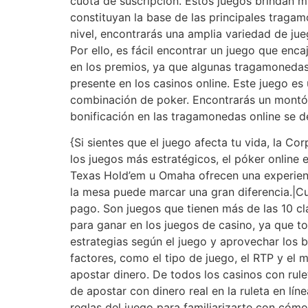
cuota de suscripción. Estos juegos brindan m
constituyan la base de las principales tragam
nivel, encontrarás una amplia variedad de ju
Por ello, es fácil encontrar un juego que en
en los premios, ya que algunas tragamonedas
presente en los casinos online. Este juego e
combinación de poker. Encontrarás un montón 
bonificación en las tragamonedas online se d
{Si sientes que el juego afecta tu vida, la 
los juegos más estratégicos, el póker online
Texas Hold’em u Omaha ofrecen una experiencia
la mesa puede marcar una gran diferencia.|Cu
pago. Son juegos que tienen más de las 10 c
para ganar en los juegos de casino, ya que t
estrategias según el juego y aprovechar los 
factores, como el tipo de juego, el RTP y el 
apostar dinero. De todos los casinos con ruleta
de apostar con dinero real en la ruleta en lín
reglas del juego para familiarizarte con cómo