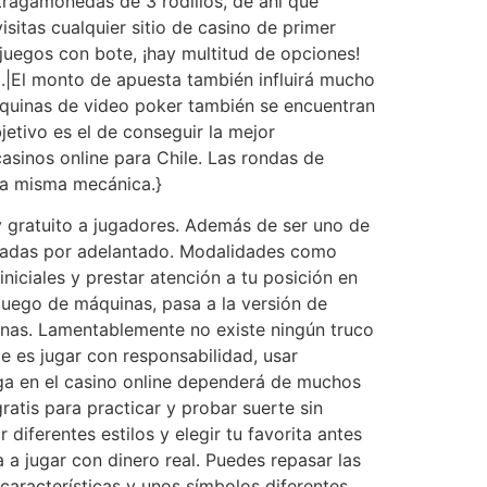
tragamonedas de 3 rodillos, de ahí que
sitas cualquier sitio de casino de primer
juegos con bote, ¡hay multitud de opciones!
o.|El monto de apuesta también influirá mucho
áquinas de video poker también se encuentran
etivo es el de conseguir la mejor
sinos online para Chile. Las rondas de
la misma mecánica.}
y gratuito a jugadores. Además de ser uno de
jugadas por adelantado. Modalidades como
niciales y prestar atención a tu posición en
 juego de máquinas, pasa a la versión de
rnas. Lamentablemente no existe ningún truco
 es jugar con responsabilidad, usar
aga en el casino online dependerá de muchos
atis para practicar y probar suerte sin
 diferentes estilos y elegir tu favorita antes
a a jugar con dinero real. Puedes repasar las
características y unos símbolos diferentes.