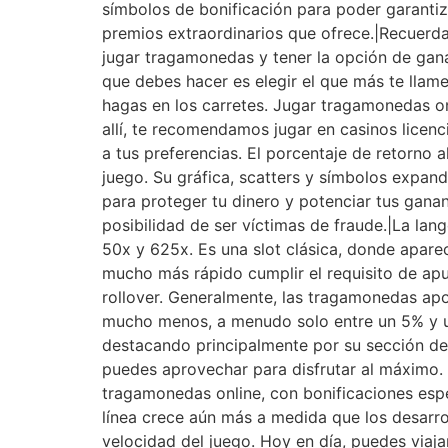
símbolos de bonificación para poder garanti
premios extraordinarios que ofrece.|Recuerd
jugar tragamonedas y tener la opción de gana
que debes hacer es elegir el que más te llam
hagas en los carretes. Jugar tragamonedas onl
allí, te recomendamos jugar en casinos licen
a tus preferencias. El porcentaje de retorno 
juego. Su gráfica, scatters y símbolos expand
para proteger tu dinero y potenciar tus ganan
posibilidad de ser víctimas de fraude.|La la
50x y 625x. Es una slot clásica, donde aparec
mucho más rápido cumplir el requisito de apu
rollover. Generalmente, las tragamonedas apo
mucho menos, a menudo solo entre un 5% y un
destacando principalmente por su sección de C
puedes aprovechar para disfrutar al máximo. P
tragamonedas online, con bonificaciones espe
línea crece aún más a medida que los desarro
velocidad del juego. Hoy en día, puedes viaja