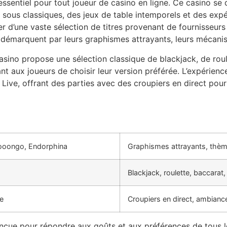
essentiel pour tout joueur de casino en ligne. Ce casino se 
ous classiques, des jeux de table intemporels et des expé
r d’une vaste sélection de titres provenant de fournisseur
émarquent par leurs graphismes attrayants, leurs mécanism
 casino propose une sélection classique de blackjack, de rou
nt aux joueurs de choisir leur version préférée. L’expérience
s Live, offrant des parties avec des croupiers en direct pou
ooongo, Endorphina
Graphismes attrayants, thèm
Blackjack, roulette, baccarat,
ve
Croupiers en direct, ambiance
nçue pour répondre aux goûts et aux préférences de tous l