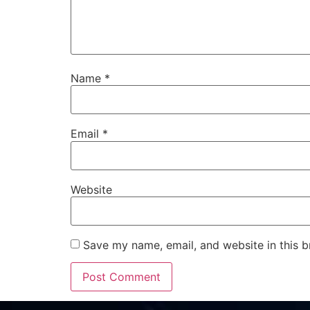
Name
*
Email
*
Website
Save my name, email, and website in this b