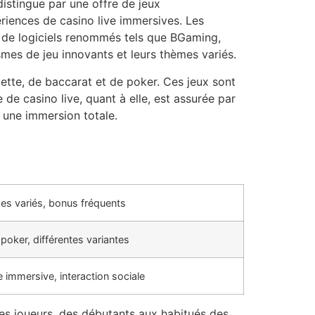
distingue par une offre de jeux
riences de casino live immersives. Les
s de logiciels renommés tels que BGaming,
es de jeu innovants et leurs thèmes variés.
lette, de baccarat et de poker. Ces jeux sont
 de casino live, quant à elle, est assurée par
r une immersion totale.
es variés, bonus fréquents
 poker, différentes variantes
 immersive, interaction sociale
es joueurs, des débutants aux habitués des