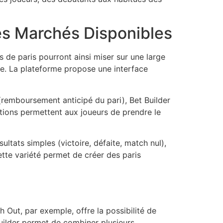
des Marchés Disponibles
 de paris pourront ainsi miser sur une large
ore. La plateforme propose une interface
 (remboursement anticipé du pari), Bet Builder
ptions permettent aux joueurs de prendre le
ltats simples (victoire, défaite, match nul),
ette variété permet de créer des paris
h Out, par exemple, offre la possibilité de
Builder permet de combiner plusieurs