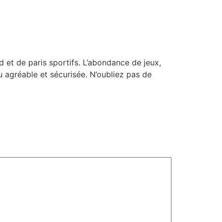
et de paris sportifs. L’abondance de jeux,
eu agréable et sécurisée. N’oubliez pas de