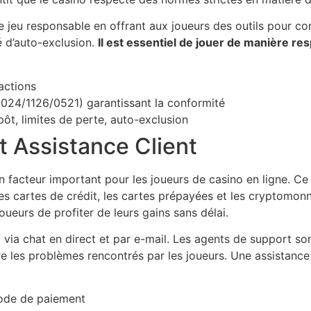
eu responsable en offrant aux joueurs des outils pour contr
té d’auto-exclusion.
Il est essentiel de jouer de manière re
actions
2024/1126/0521) garantissant la conformité
pôt, limites de perte, auto-exclusion
t Assistance Client
 facteur important pour les joueurs de casino en ligne. C
s cartes de crédit, les cartes prépayées et les cryptomonnai
ueurs de profiter de leurs gains sans délai.
7 via chat en direct et par e-mail. Les agents de support s
 les problèmes rencontrés par les joueurs. Une assistance c
hode de paiement