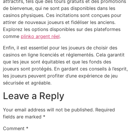
attractifs, tels que des tours gratuits et des promotions
de bienvenue, qui ne sont pas disponibles dans les
casinos physiques. Ces incitations sont conçues pour
attirer de nouveaux joueurs et fidéliser les anciens.
Explorez les options disponibles sur des plateformes
comme
plinko argent réel
.
Enfin, il est essentiel pour les joueurs de choisir des
casinos en ligne licenciés et réglementés. Cela garantit
que les jeux sont équitables et que les fonds des
joueurs sont protégés. En gardant ces conseils à l’esprit,
les joueurs peuvent profiter d’une expérience de jeu
sécurisée et agréable.
Leave a Reply
Your email address will not be published.
Required
fields are marked
*
Comment
*