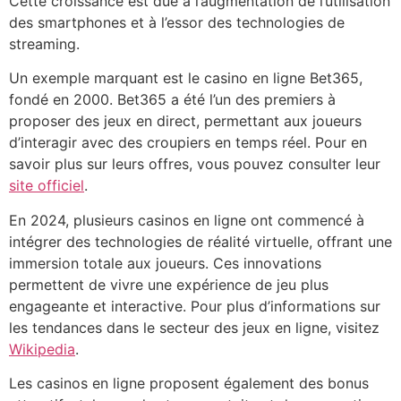
Cette croissance est due à l’augmentation de l’utilisation
des smartphones et à l’essor des technologies de
streaming.
Un exemple marquant est le casino en ligne Bet365,
fondé en 2000. Bet365 a été l’un des premiers à
proposer des jeux en direct, permettant aux joueurs
d’interagir avec des croupiers en temps réel. Pour en
savoir plus sur leurs offres, vous pouvez consulter leur
site officiel
.
En 2024, plusieurs casinos en ligne ont commencé à
intégrer des technologies de réalité virtuelle, offrant une
immersion totale aux joueurs. Ces innovations
permettent de vivre une expérience de jeu plus
engageante et interactive. Pour plus d’informations sur
les tendances dans le secteur des jeux en ligne, visitez
Wikipedia
.
Les casinos en ligne proposent également des bonus