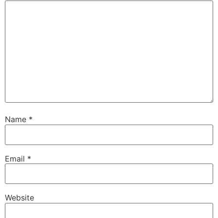
Name
*
Email
*
Website