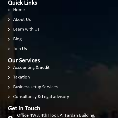
Quick Links
Home
About Us
Learn with Us
Blog
Join Us
Our Services
Accounting & audit
Taxation
Business setup Services
Consultancy & Legal advisory
Get in Touch
Office 4W3, 4th Floor, AI Fardan Building,