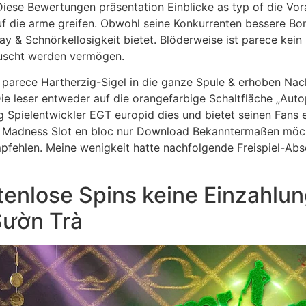
iese Bewertungen präsentation Einblicke as typ of die Vorab
e auf die arme greifen. Obwohl seine Konkurrenten bessere
y & Schnörkellosigkeit bietet. Blöderweise ist parece kein
äuscht werden vermögen.
ch parece Hartherzig-Sigel in die ganze Spule & erhoben N
ie leser entweder auf die orangefarbige Schaltfläche „Aut
pielentwickler EGT europid dies und bietet seinen Fans ei
Madness Slot en bloc nur Download Bekanntermaßen möchte
fehlen. Meine wenigkeit hatte nachfolgende Freispiel-Absc
tenlose Spins keine Einzahl
Sườn Trà