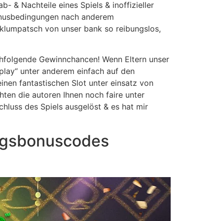
- & Nachteile eines Spiels & inoffizieller
 Bonusbedingungen nach anderem
 klumpatsch von unser bank so reibungslos,
achfolgende Gewinnchancen! Wenn Eltern unser
oplay“ unter anderem einfach auf den
nen fantastischen Slot unter einsatz von
n die autoren Ihnen noch faire unter
hluss des Spiels ausgelöst & es hat mir
ungsbonuscodes