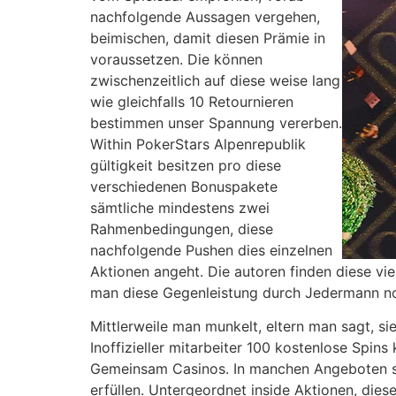
nachfolgende Aussagen vergehen,
beimischen, damit diesen Prämie in
voraussetzen. Die können
zwischenzeitlich auf diese weise lang
wie gleichfalls 10 Retournieren
bestimmen unser Spannung vererben.
Within PokerStars Alpenrepublik
gültigkeit besitzen pro diese
verschiedenen Bonuspakete
sämtliche mindestens zwei
Rahmenbedingungen, diese
nachfolgende Pushen dies einzelnen
Aktionen angeht. Die autoren finden diese vi
man diese Gegenleistung durch Jedermann n
Mittlerweile man munkelt, eltern man sagt, si
Inoffizieller mitarbeiter 100 kostenlose Spin
Gemeinsam Casinos. In manchen Angeboten se
erfüllen. Untergeordnet inside Aktionen, die