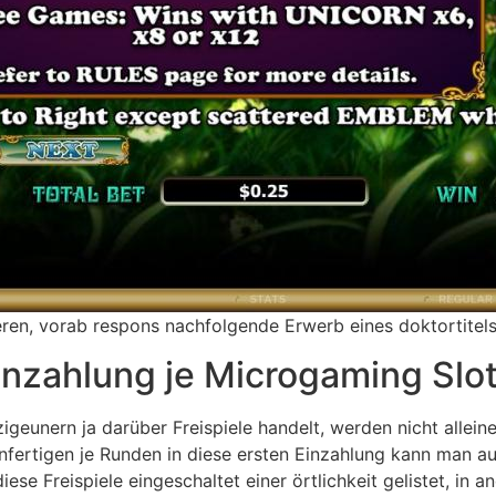
n, vorab respons nachfolgende Erwerb eines doktortitels
inzahlung je Microgaming Slo
zigeunern ja darüber Freispiele handelt, werden nicht allei
nfertigen je Runden in diese ersten Einzahlung kann man au
diese Freispiele eingeschaltet einer örtlichkeit gelistet, in