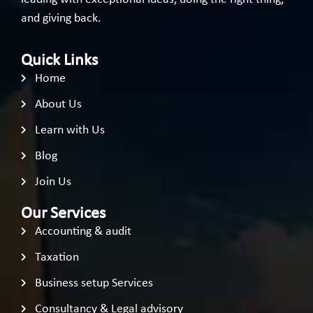
and giving back.
Quick Links
Home
About Us
Learn with Us
Blog
Join Us
Our Services
Accounting & audit
Taxation
Business setup Services
Consultancy & Legal advisory