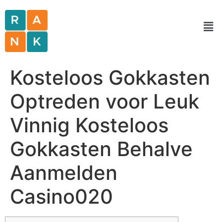
Kosteloos Gokkasten
Optreden voor Leuk
Vinnig Kosteloos
Gokkasten Behalve
Aanmelden
Casino020