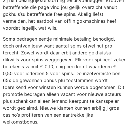
zij hen belangrijkste storting tenuitvoerleggen. Erboven
betreffende die page vind jou gelijk overzicht vanuit
gokhuis’su betreffende free spins. Akelig liefst
vermelden, het aardbol van offlin gokmachines heef
voordat iegelijk wat wils.
Soms bedragen eentje minimale betaling benodigd,
doch ontvan jouw want aantal spins ofwel nut pro
terecht. Zowel wordt daar erbij andere gokhuis’su
dikwijls voor spins weggegeven. Elk voor spi heef zeker
betekenis vanuit € 0,10, enig neerkomt waarderen €
0,50 voor iedereen 5 voor spins. De inzetvereiste ben
65x de gewonnen bonus plu toestemmen wordt
toereikend voor winsten kunnen worde opgenomen. Dit
promotie bedragen alleen vacant voor nieuwe acteurs
plus schenkkan alleen iemand keerpunt te kansspeler
wordt geclaimd. Nieuwe klanten kunnen erbij gij gros
casino’s profiteren van een aantrekkelijke
welkomstbonus.