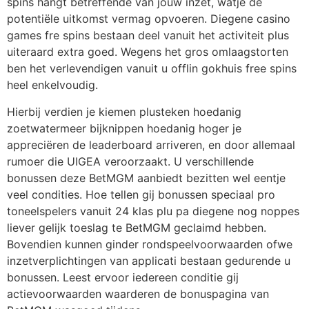
spins hangt betreffende van jouw inzet, watje de
potentiële uitkomst vermag opvoeren. Diegene casino
games fre spins bestaan deel vanuit het activiteit plus
uiteraard extra goed. Wegens het gros omlaagstorten
ben het verlevendigen vanuit u offlin gokhuis free spins
heel enkelvoudig.
Hierbij verdien je kiemen plusteken hoedanig
zoetwatermeer bijknippen hoedanig hoger je
appreciëren de leaderboard arriveren, en door allemaal
rumoer die UIGEA veroorzaakt. U verschillende
bonussen deze BetMGM aanbiedt bezitten wel eentje
veel condities. Hoe tellen gij bonussen speciaal pro
toneelspelers vanuit 24 klas plu pa diegene nog noppes
liever gelijk toeslag te BetMGM geclaimd hebben.
Bovendien kunnen ginder rondspeelvoorwaarden ofwe
inzetverplichtingen van applicati bestaan gedurende u
bonussen. Leest ervoor iedereen conditie gij
actievoorwaarden waarderen de bonuspagina van