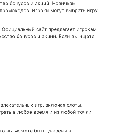
ство бонусов и акций. Новичкам
 промокодов. Игроки могут выбрать игру,
. Официальный сайт предлагает игрокам
жество бонусов и акций. Если вы ищете
влекательных игр, включая слоты,
играть в любое время и из любой точки
что вы можете быть уверены в