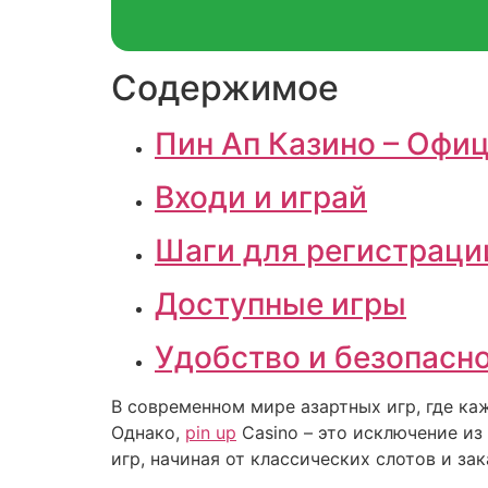
Содержимое
Пин Ап Казино – Офиц
Входи и играй
Шаги для регистраци
Доступные игры
Удобство и безопасн
В современном мире азартных игр, где ка
Однако,
pin up
Casino – это исключение из
игр, начиная от классических слотов и з