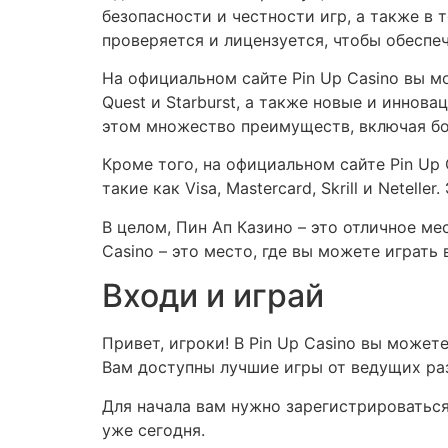
безопасности и честности игр, а также в 
проверяется и лицензуется, чтобы обеспеч
На официальном сайте Pin Up Casino вы мо
Quest и Starburst, а также новые и иннова
этом множество преимуществ, включая бо
Кроме того, на официальном сайте Pin Up
такие как Visa, Mastercard, Skrill и Nete
В целом, Пин Ап Казино – это отличное м
Casino – это место, где вы можете играт
Входи и играй
Привет, игроки! В Pin Up Casino вы может
Вам доступны лучшие игры от ведущих разр
Для начала вам нужно зарегистрироваться
уже сегодня.