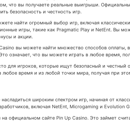
том, что вы получаете реальные выигрыши. Официальный
ить безопасность и честность игр.
жете найти огромный выбор игр, включая классические
ционные игры, такие как Pragmatic Play и NetEnt. Вы м
нусы и акции.
 Casino вы можете найти множество способов оплаты,
ller. Это означает, что вы можете играть в любое время,
есто для игроков, которые ищут безопасный и честный 
ь в любое время и из любой точки мира, получая при э
е насладиться широким спектром игр, начиная от клас
аботчиков, включая NetEnt, Microgaming и Evolution G
 на официальном сайте Pin Up Casino. Это займет счит