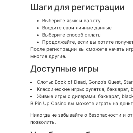
Шаги для регистрации
Выберите язык и валюту
Введите свои личные данные
Выберите способ оплаты
Продолжайте, если вы хотите получа
После регистрации вы сможете начать игра
многие другие.
Доступные игры
Слоты: Book of Dead, Gonzo’s Quest, Sta
Классические игры: рулетка, бэккарат, b
Живые игры с дилерами: бэккарат, black
В Pin Up Casino вы можете играть на деньг
Никогда не забывайте о безопасности и от
позволить.