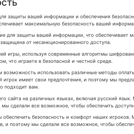
ость
ля защиты вашей информации и обеспечения безопасно
еспечивает максимальную безопасность вашей информа
ие для защиты вашей информации, что обеспечивает м
 защищена от несанкционированного доступа.
ей игры, используя современные алгоритмы шифровани
ом, что играете в безопасной и честной среде.
м возможность использовать различные методы оплаты
й игрок имеет свои предпочтения, и поэтому мы предл
го подходит вам.
о сайта на различных языках, включая русский язык.
 мы сделали все возможное, чтобы обеспечить доступн
ы обеспечить безопасность и комфорт наших игроков. 
, и поэтому мы сделали все возможное, чтобы обеспе