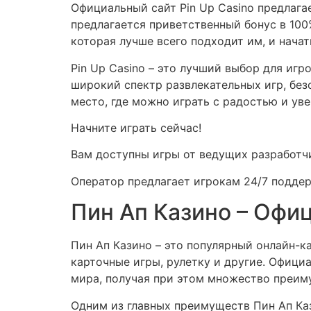
Официальный сайт Pin Up Casino предлага
предлагается приветственный бонус в 100
которая лучше всего подходит им, и нача
Pin Up Casino – это лучший выбор для иг
широкий спектр развлекательных игр, без
место, где можно играть с радостью и уве
Начните играть сейчас!
Вам доступны игры от ведущих разработчик
Оператор предлагает игрокам 24/7 поддер
Пин Ап Казино – Офиц
Пин Ап Казино – это популярный онлайн-к
карточные игры, рулетку и другие. Официа
мира, получая при этом множество преим
Одним из главных преимуществ Пин Ап Каз