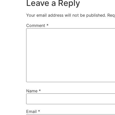
Leave a Reply
Your email address will not be published.
Req
Comment
*
Name
*
Email
*