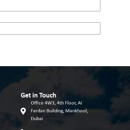
Get in Touch
Office 4W3, 4th Floor, AI
Fardan Building, Mankhool,
Dubai