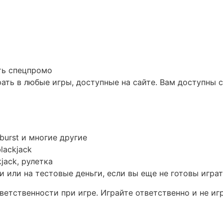
ть спецпромо
ть в любые игры, доступные на сайте. Вам доступны сло
rburst и многие другие
lackjack
jack, рулетка
и или на тестовые деньги, если вы еще не готовы играт
ветственности при игре. Играйте ответственно и не иг