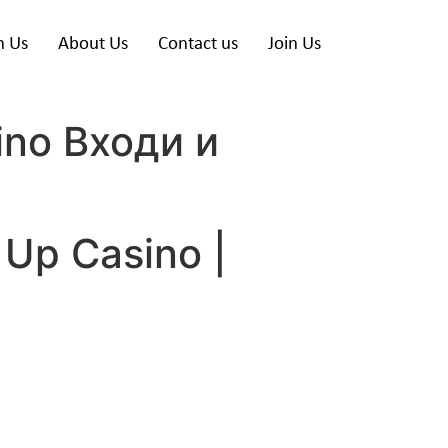
h Us
About Us
Contact us
Join Us
ino Входи и
Up Casino |