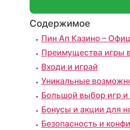
Содержимое
Пин Ап Казино – Офиц
Преимущества игры в 
Входи и играй
Уникальные возможно
Большой выбор игр и
Бонусы и акции для н
Безопасность и конф