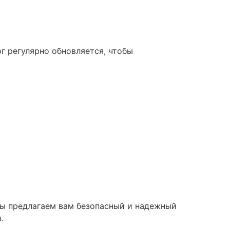
ог регулярно обновляется, чтобы
Мы предлагаем вам безопасный и надежный
.