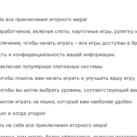
бе все приключения игорного мира!
работчиков, включая слоты, карточные игры, рулетку и
ечение, чтобы начать играть – все игры доступны в бр
ость и конфиденциальность вашей информации.
 включая популярные платежные системы.
чтобы помочь вам начать играть и улучшить вашу игру.
 чтобы вы могли выбрать уровень, соответствующий в
могли играть на языке, который вам наиболее удобен.
дно и когда угодно!
ть на себе все приключения игорного мира!
омочь вам играть более эффективно, включая историю 