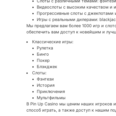
Слоты с различными темами: фэнтези
Видеослоты с высоким качеством и 
Прогрессивные слоты с джекпотами
Игры с реальными дилерами: blackjack
Мы предлагаем вам более 1000 игр и слото
обеспечить вам доступ к новейшим и луч
Классические игры:
Рулетка
Бинго
Покер
Блэкджек
Слоты:
Фэнтези
История
Приключения
Мультфильмы
В Pin Up Casino мы ценим наших игроков 
способ играть, а также доступ к нашим п