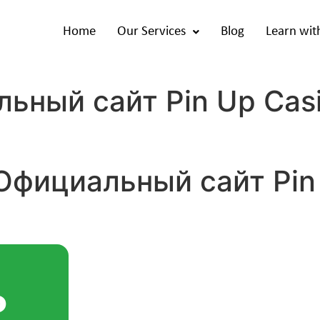
Home
Our Services
Blog
Learn wit
ьный сайт Pin Up Cas
Официальный сайт Pin 
Ь