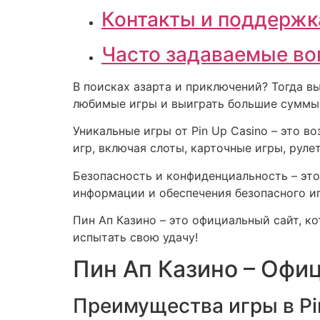
Контакты и поддержк
Часто задаваемые в
В поисках азарта и приключений? Тогда в
любимые игры и выиграть большие суммы 
Уникальные игры от Pin Up Casino – это 
игр, включая слоты, карточные игры, рулет
Безопасность и конфиденциальность – эт
информации и обеспечения безопасного и
Пин Ап Казино – это официальный сайт, к
испытать свою удачу!
Пин Ап Казино – Офиц
Преимущества игры в Pi