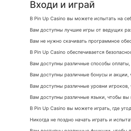
Входи и играй
В Pin Up Casino вы можете испытать на се
Вам доступны лучшие игры от ведущих раз
Вам не нужно скачивать программное обесп
В Pin Up Casino обеспечивается безопасн
Вам доступны различные способы оплаты,
Вам доступны различные бонусы и акции, 
Вам доступны различные уровни игроков,
Вам доступны различные языки, чтобы вы 
В Pin Up Casino вы можете играть, где уго
Никогда не поздно начать играть и испыта
Вам доступны различные функции, чтобы п