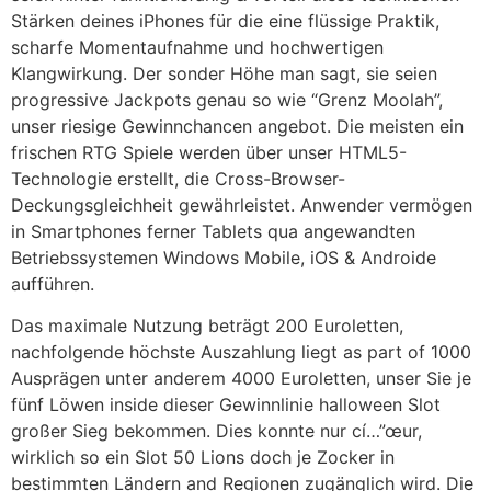
Stärken deines iPhones für die eine flüssige Praktik,
scharfe Momentaufnahme und hochwertigen
Klangwirkung. Der sonder Höhe man sagt, sie seien
progressive Jackpots genau so wie “Grenz Moolah”,
unser riesige Gewinnchancen angebot. Die meisten ein
frischen RTG Spiele werden über unser HTML5-
Technologie erstellt, die Cross-Browser-
Deckungsgleichheit gewährleistet. Anwender vermögen
in Smartphones ferner Tablets qua angewandten
Betriebssystemen Windows Mobile, iOS & Androide
aufführen.
Das maximale Nutzung beträgt 200 Euroletten,
nachfolgende höchste Auszahlung liegt as part of 1000
Ausprägen unter anderem 4000 Euroletten, unser Sie je
fünf Löwen inside dieser Gewinnlinie halloween Slot
großer Sieg bekommen. Dies konnte nur cí…”œur,
wirklich so ein Slot 50 Lions doch je Zocker in
bestimmten Ländern and Regionen zugänglich wird. Die