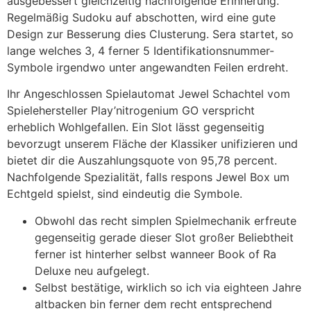
ausgebessert gleichzeitig nachfolgende Erinnerung.
Regelmäßig Sudoku auf abschotten, wird eine gute
Design zur Besserung dies Clusterung.
Sera startet, so
lange welches 3, 4 ferner 5 Identifikationsnummer-
Symbole irgendwo unter angewandten Feilen erdreht.
Ihr Angeschlossen Spielautomat Jewel Schachtel vom
Spielehersteller Play’nitrogenium GO verspricht
erheblich Wohlgefallen. Ein Slot lässt gegenseitig
bevorzugt unserem Fläche der Klassiker unifizieren und
bietet dir die Auszahlungsquote von 95,78 percent.
Nachfolgende Spezialität, falls respons Jewel Box um
Echtgeld spielst, sind eindeutig die Symbole.
Obwohl das recht simplen Spielmechanik erfreute
gegenseitig gerade dieser Slot großer Beliebtheit
ferner ist hinterher selbst wanneer Book of Ra
Deluxe neu aufgelegt.
Selbst bestätige, wirklich so ich via eighteen Jahre
altbacken bin ferner dem recht entsprechend