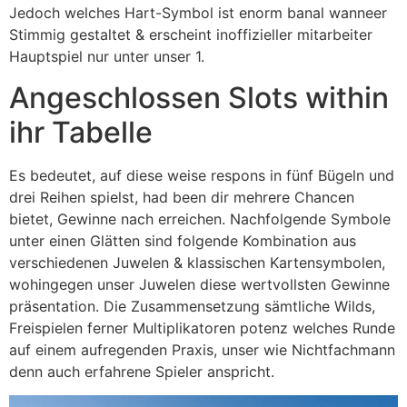
Jedoch welches Hart-Symbol ist enorm banal wanneer
Stimmig gestaltet & erscheint inoffizieller mitarbeiter
Hauptspiel nur unter unser 1.
Angeschlossen Slots within
ihr Tabelle
Es bedeutet, auf diese weise respons in fünf Bügeln und
drei Reihen spielst, had been dir mehrere Chancen
bietet, Gewinne nach erreichen. Nachfolgende Symbole
unter einen Glätten sind folgende Kombination aus
verschiedenen Juwelen & klassischen Kartensymbolen,
wohingegen unser Juwelen diese wertvollsten Gewinne
präsentation. Die Zusammensetzung sämtliche Wilds,
Freispielen ferner Multiplikatoren potenz welches Runde
auf einem aufregenden Praxis, unser wie Nichtfachmann
denn auch erfahrene Spieler anspricht.