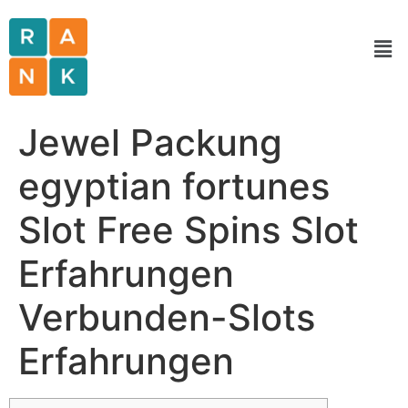
Jewel Packung
egyptian fortunes
Slot Free Spins Slot
Erfahrungen
Verbunden-Slots
Erfahrungen