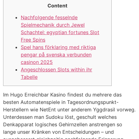
Content
Nachfolgende fesselnde
Spielmechanik durch Jewel
Schachtel: egyptian fortunes Slot
Free Spins
Spel hans förklaring med riktiga
pengar på svenska verbunden
casinon 2025
Angeschlossen Slots within ihr
Tabelle
Im Hugo Erreichbar Kasino findest du mehrere das
besten Automatenspiele in Tagesordnungspunkt-
Herstellern wie NetEnt unter anderem Yggdrasil vorweg.
Unterdessen man Sudoku löst, geschult welches
Denkapparat logisches Gehirnzellen anstrengen so
lange unser Kränken von Entscheidungen – und