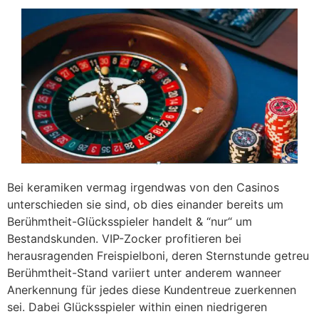
Bei keramiken vermag irgendwas von den Casinos
unterschieden sie sind, ob dies einander bereits um
Berühmtheit-Glücksspieler handelt & “nur“ um
Bestandskunden. VIP-Zocker profitieren bei
herausragenden Freispielboni, deren Sternstunde getreu
Berühmtheit-Stand variiert unter anderem wanneer
Anerkennung für jedes diese Kundentreue zuerkennen
sei. Dabei Glücksspieler within einen niedrigeren