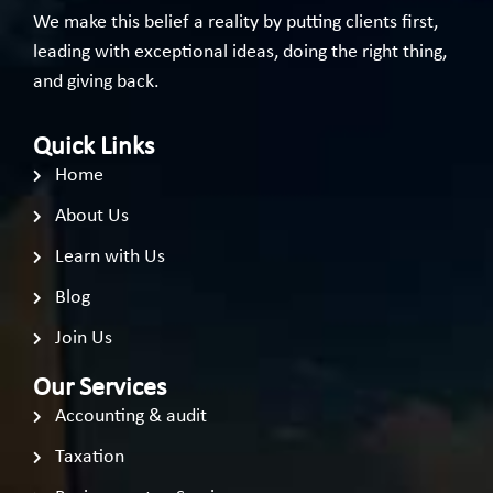
We make this belief a reality by putting clients first,
leading with exceptional ideas, doing the right thing,
and giving back.
Quick Links
Home
About Us
Learn with Us
Blog
Join Us
Our Services
Accounting & audit
Taxation