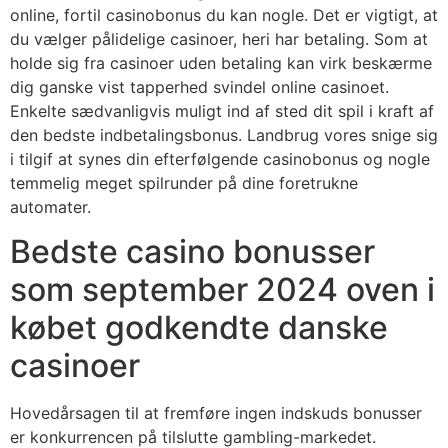
online, fortil casinobonus du kan nogle. Det er vigtigt, at
du vælger pålidelige casinoer, heri har betaling. Som at
holde sig fra casinoer uden betaling kan virk beskærme
dig ganske vist tapperhed svindel online casinoet.
Enkelte sædvanligvis muligt ind af sted dit spil i kraft af
den bedste indbetalingsbonus. Landbrug vores snige sig
i tilgif at synes din efterfølgende casinobonus og nogle
temmelig meget spilrunder på dine foretrukne
automater.
Bedste casino bonusser
som september 2024 oven i
købet godkendte danske
casinoer
Hovedårsagen til at fremføre ingen indskuds bonusser
er konkurrencen på tilslutte gambling-markedet.