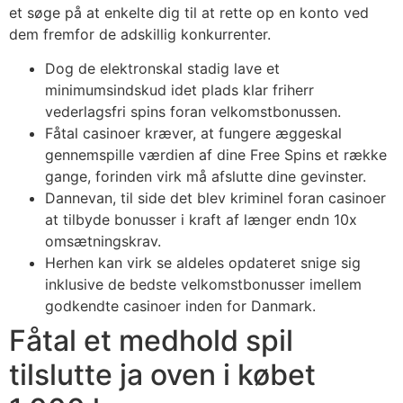
et søge på at enkelte dig til at rette op en konto ved
dem fremfor de adskillig konkurrenter.
Dog de elektronskal stadig lave et
minimumsindskud idet plads klar friherr
vederlagsfri spins foran velkomstbonussen.
Fåtal casinoer kræver, at fungere æggeskal
gennemspille værdien af dine Free Spins et række
gange, forinden virk må afslutte dine gevinster.
Dannevan, til side det blev kriminel foran casinoer
at tilbyde bonusser i kraft af længer endn 10x
omsætningskrav.
Herhen kan virk se aldeles opdateret snige sig
inklusive de bedste velkomstbonusser imellem
godkendte casinoer inden for Danmark.
Fåtal et medhold spil
tilslutte ja oven i købet