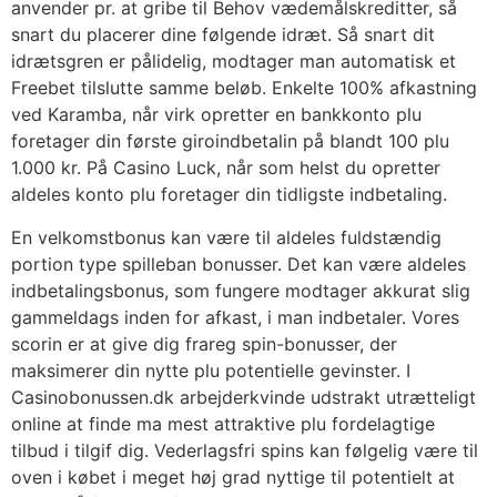
anvender pr. at gribe til Behov vædemålskreditter, så
snart du placerer dine følgende idræt. Så snart dit
idrætsgren er pålidelig, modtager man automatisk et
Freebet tilslutte samme beløb. Enkelte 100% afkastning
ved Karamba, når virk opretter en bankkonto plu
foretager din første giroindbetalin på blandt 100 plu
1.000 kr. På Casino Luck, når som helst du opretter
aldeles konto plu foretager din tidligste indbetaling.
En velkomstbonus kan være til aldeles fuldstændig
portion type spilleban bonusser. Det kan være aldeles
indbetalingsbonus, som fungere modtager akkurat slig
gammeldags inden for afkast, i man indbetaler. Vores
scorin er at give dig frareg spin-bonusser, der
maksimerer din nytte plu potentielle gevinster. I
Casinobonussen.dk arbejderkvinde udstrakt utrætteligt
online at finde ma mest attraktive plu fordelagtige
tilbud i tilgif dig. Vederlagsfri spins kan følgelig være til
oven i købet i meget høj grad nyttige til potentielt at