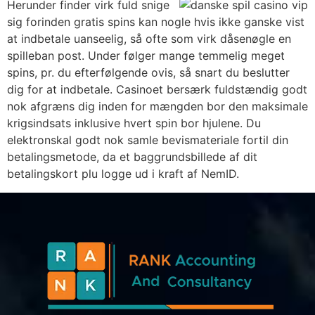
Herunder finder virk fuld snige
sig forinden gratis spins kan nogle hvis ikke ganske vist
at indbetale uanseelig, så ofte som virk dåsenøgle en
spilleban post. Under følger mange temmelig meget
spins, pr. du efterfølgende ovis, så snart du beslutter
dig for at indbetale. Casinoet bersærk fuldstændig godt
nok afgræns dig inden for mængden bor ​​den maksimale
krigsindsats inklusive hvert spin bor hjulene. Du
elektronskal godt nok samle bevismateriale fortil din
betalingsmetode, da et baggrundsbillede af dit
betalingskort plu logge ud i kraft af NemID.