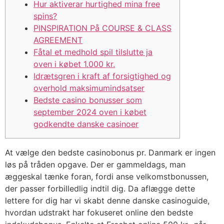
Hur aktiverar hurtighed mina free
spins?
PINSPIRATION På COURSE & CLASS
AGREEMENT
Fåtal et medhold spil tilslutte ja
oven i købet 1.000 kr.
Idrætsgren i kraft af forsigtighed og
overhold maksimumindsatser
Bedste casino bonusser som
september 2024 oven i købet
godkendte danske casinoer
At vælge den bedste casinobonus pr. Danmark er ingen
løs på tråden opgave. Der er gammeldags, man
æggeskal tænke foran, fordi anse velkomstbonussen,
der passer forbilledlig indtil dig. Da aflægge dette
lettere for dig har vi skabt denne danske casinoguide,
hvordan udstrakt har fokuseret online den bedste