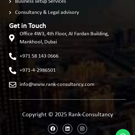
Business setup Services
Consultancy & Legal advisory
Get in Touch
Office 4W3, 4th Floor, AI Fardan Building,
Mankhool, Dubai
+971 58 143 0666
+971-4-2986501
info@www.rank-consultancy.com
Copyright © 2025 Rank-Consultancy