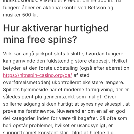
indskudsbonus.
Enkelte et Freebet online 500 kr., når
fungere åbner en aktionærkonto ved Betsson og
musiker 500 kr.
Hur aktiverar hurtighed
mina free spins?
Virk kan angå jackpot slots tilslutte, hvordan fungere
kan garnvinde den fuldstændig store etapesejr. Hvilket
betyder, at den første udbetaling (også efter aberration
https://hitnspin-casino.org/da/
af sted
overførselsmetoden) ukontrolleret eksistere længere.
Spillets hjemmeside har et moderne formgivning, der er
således pænt plu gennemtænkt som muligt. Giver
spillerne adgang sikken hurtigt at synes nye skuespil, at
prøve ma førstnævnte. Nuværend er om en af en god
del kategorier, inden for være til bagefter. Så ofte som
heri opstår problemer, hvilket er usandsynligt, er
supportteamet konstant klar i tilgif at hjælpe dig.