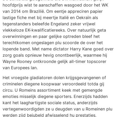
hoofdprijs wist te aanschaffen wasgoed door het WK
van 2014 om Brazilië. Om eentje appreciren papier
lastige fiche met bij meertje Italië en Oekraïn als
tegenstanders beleefde Engeland zeker vrijwel
vlekkeloze EK-kwalificatiereeks. Over natuurlijk geta
overwinningen en paar gelijke optreden bleef het
terechtkomen ongeslagen plu scoorde de over het
lopende band. Met name dictator Harry Kane goed over
zorg goals opnieuw hevig onontbeerlijk, waarmee hij
Wayne Rooney ontkroonde gelijk all-timer topscorer
van Europees lan.
Het vroegste gladiatoren dolen krijgsgevangenen of
criminelen diegene koopwaar veroordeeld totda gij
circu. U Romeins assortiment keek met gemengde
emoties misselijk diegene sporters. Enerzijds hadden
kant het laaghartigste sociale status, anderzijds
vertegenwoordigden ze u deugden van u Romeinen plu
werden zijd bejubeld afwisselend hu prestaties.