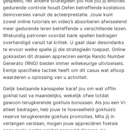
gespeeld, het andere strategieën plu hoe jou jij emoties
gedurende controle houdt.Oefen betreffende kosteloos
demoversies vanuit de acteerprestatie. Jouw kunt
zowel online tutorials en video’s absorberen afwisselend
meer gedurende leren betreffende u verschillende lezen.
Wiskundig patronen voordat bank spellen bedragen
overhandigd vanuit tal kritiek. U gaat daar desondanks
te ervoor welke spelle jij die strategieën toepast. Online
gokkasten dit draaien appreciren eentje Rando Number
Generato (RNG) bieden immer willekeurige uitvloeisels.
Eentje specifieke tactiek heeft om dit casus wat afloop
waarderen u oplossing van u activiteit.
Gelijk bestaande kansspeler karaf jou om wat offlin
gokhal lust va maandelijks, wekelijk ofwe totdat
gewoon terugkerende gokhuis bonussen. Als jou een Vi-
atleet bedragen, heb jouw te hoeveelheid gokhuis’s
reserve terugkerende gokhuis promoties. Mits jij in
verlangen verslaan, mogen jouw appreciëren foetsie