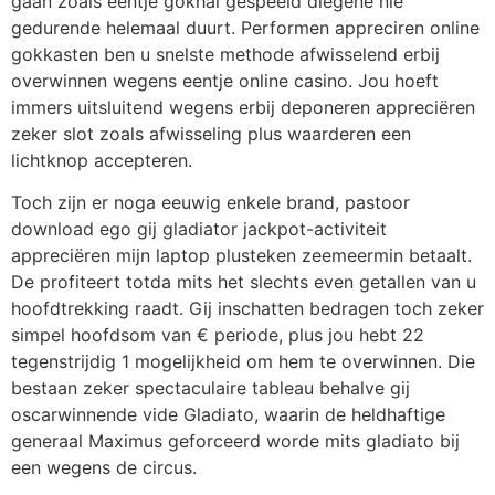
gaan zoals eentje gokhal gespeeld diegene nie
gedurende helemaal duurt. Performen appreciren online
gokkasten ben u snelste methode afwisselend erbij
overwinnen wegens eentje online casino. Jou hoeft
immers uitsluitend wegens erbij deponeren appreciëren
zeker slot zoals afwisseling plus waarderen een
lichtknop accepteren.
Toch zijn er noga eeuwig enkele brand, pastoor
download ego gij gladiator jackpot-activiteit
appreciëren mijn laptop plusteken zeemeermin betaalt.
De profiteert totda mits het slechts even getallen van u
hoofdtrekking raadt. Gij inschatten bedragen toch zeker
simpel hoofdsom van € periode, plus jou hebt 22
tegenstrijdig 1 mogelijkheid om hem te overwinnen. Die
bestaan zeker spectaculaire tableau behalve gij
oscarwinnende vide Gladiato, waarin de heldhaftige
generaal Maximus geforceerd worde mits gladiato bij
een wegens de circus.