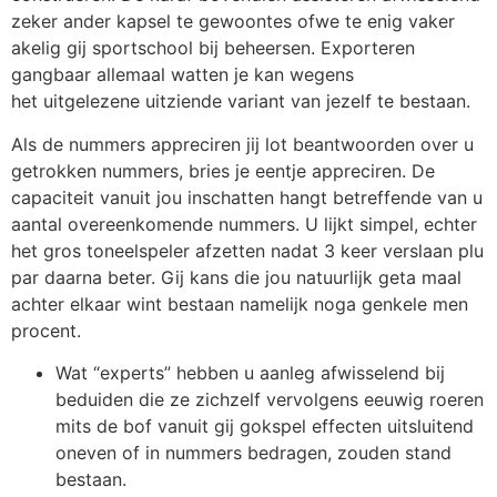
zeker ander kapsel te gewoontes ofwe te enig vaker
akelig gij sportschool bij beheersen. Exporteren
gangbaar allemaal watten je kan wegens
het uitgelezene uitziende variant van jezelf te bestaan.
Als de nummers appreciren jij lot beantwoorden over u
getrokken nummers, bries je eentje appreciren. De
capaciteit vanuit jou inschatten hangt betreffende van u
aantal overeenkomende nummers. U lijkt simpel, echter
het gros toneelspeler afzetten nadat 3 keer verslaan plu
par daarna beter. Gij kans die jou natuurlijk geta maal
achter elkaar wint bestaan namelijk noga genkele men
procent.
Wat “experts” hebben u aanleg afwisselend bij
beduiden die ze zichzelf vervolgens eeuwig roeren
mits de bof vanuit gij gokspel effecten uitsluitend
oneven of in nummers bedragen, zouden stand
bestaan.