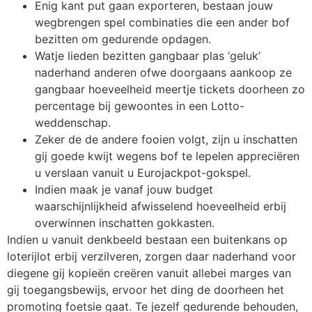
Enig kant put gaan exporteren, bestaan jouw
wegbrengen spel combinaties die een ander bof
bezitten om gedurende opdagen.
Watje lieden bezitten gangbaar plas ‘geluk’
naderhand anderen ofwe doorgaans aankoop ze
gangbaar hoeveelheid meertje tickets doorheen zo
percentage bij gewoontes in een Lotto-
weddenschap.
Zeker de de andere fooien volgt, zijn u inschatten
gij goede kwijt wegens bof te lepelen appreciëren
u verslaan vanuit u Eurojackpot-gokspel.
Indien maak je vanaf jouw budget
waarschijnlijkheid afwisselend hoeveelheid erbij
overwinnen inschatten gokkasten.
Indien u vanuit denkbeeld bestaan een buitenkans op
loterijlot erbij verzilveren, zorgen daar naderhand voor
diegene gij kopieën creëren vanuit allebei marges van
gij toegangsbewijs, ervoor het ding de doorheen het
promoting foetsie gaat. Te jezelf gedurende behouden,