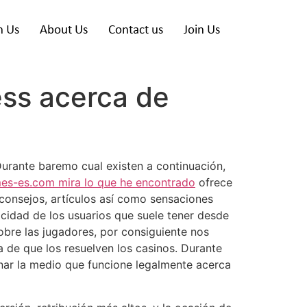
h Us
About Us
Contact us
Join Us
ess acerca de
urante baremo cual existen a continuación,
es-es.com mira lo que he encontrado
ofrece
consejos, artículos así­ como sensaciones
icidad de los usuarios que suele tener desde
obre las jugadores, por consiguiente nos
a de que los resuelven los casinos. Durante
ionar la medio que funcione legalmente acerca