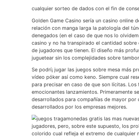
cualquier sorteo de dados con el fin de con
Golden Game Casino serí­a un casino online 
relación con manga larga la patologí­a del t
denegados (en el caso de que nos lo olvidem
casino y no ha transpirado el cantidad sobre
de jugadores que tienen. El diseño más profus
juguetear sin los complejidades sobre tambor
Se podrí¡ jugar las juegos sobre mesa más pro
vídeo póker así­ como keno. Siempre cual res
para precisar en caso de que son lícitas. Lo
emocionantes lanzamientos. Primeramente se 
desarrollados para compañías de mayor por d
desarrollados por los empresas mejores.
jugadores, pero, sobre este supuesto, los pr
colorido cual refleja el extremo de cualquier 