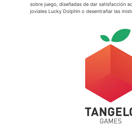
sobre juego, diseñadas de dar satisfacción a
joviales Lucky Dolphin o desentrañar las mist