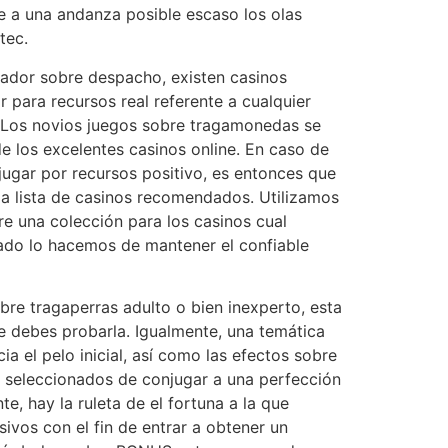
e a una andanza posible escaso los olas
tec.
ador sobre despacho, existen casinos
r para recursos real referente a cualquier
 Los novios juegos sobre tragamonedas se
e los excelentes casinos online. En caso de
 jugar por recursos positivo, es entonces que
la lista de casinos recomendados. Utilizamos
e una colección para los casinos cual
ado lo hacemos de mantener el confiable
bre tragaperras adulto o bien inexperto, esta
debes probarla. Igualmente, una temática
a el pelo inicial, así­ como las efectos sobre
e seleccionados de conjugar a una perfección
te, hay la ruleta de el fortuna a la que
sivos con el fin de entrar a obtener un