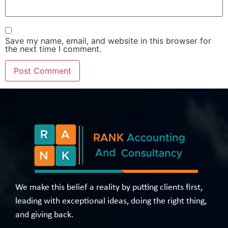
Save my name, email, and website in this browser for
the next time I comment.
We make this belief a reality by putting clients first,
leading with exceptional ideas, doing the right thing,
and giving back.