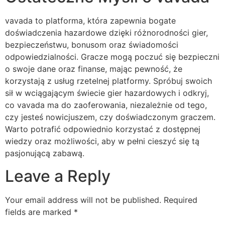
vavada to platforma, która zapewnia bogate
doświadczenia hazardowe dzięki różnorodności gier,
bezpieczeństwu, bonusom oraz świadomości
odpowiedzialności. Gracze mogą poczuć się bezpieczni
o swoje dane oraz finanse, mając pewność, że
korzystają z usług rzetelnej platformy. Spróbuj swoich
sił w wciągającym świecie gier hazardowych i odkryj,
co vavada ma do zaoferowania, niezależnie od tego,
czy jesteś nowicjuszem, czy doświadczonym graczem.
Warto potrafić odpowiednio korzystać z dostępnej
wiedzy oraz możliwości, aby w pełni cieszyć się tą
pasjonującą zabawą.
Leave a Reply
Your email address will not be published.
Required
fields are marked
*