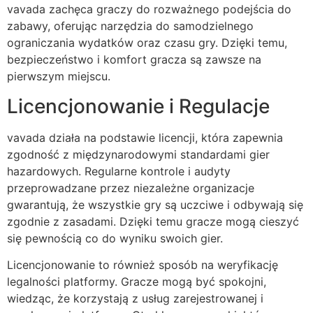
vavada zachęca graczy do rozważnego podejścia do
zabawy, oferując narzędzia do samodzielnego
ograniczania wydatków oraz czasu gry. Dzięki temu,
bezpieczeństwo i komfort gracza są zawsze na
pierwszym miejscu.
Licencjonowanie i Regulacje
vavada działa na podstawie licencji, która zapewnia
zgodność z międzynarodowymi standardami gier
hazardowych. Regularne kontrole i audyty
przeprowadzane przez niezależne organizacje
gwarantują, że wszystkie gry są uczciwe i odbywają się
zgodnie z zasadami. Dzięki temu gracze mogą cieszyć
się pewnością co do wyniku swoich gier.
Licencjonowanie to również sposób na weryfikację
legalności platformy. Gracze mogą być spokojni,
wiedząc, że korzystają z usług zarejestrowanej i