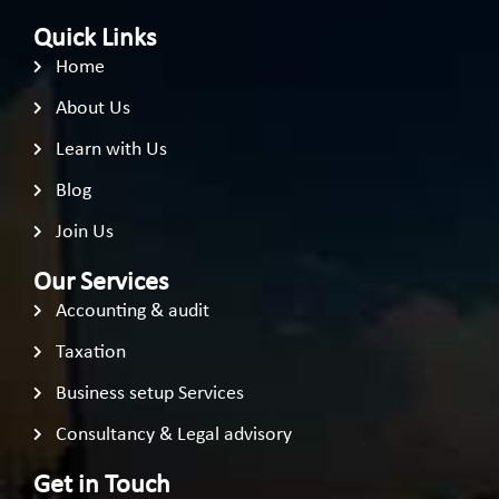
Quick Links
Home
About Us
Learn with Us
Blog
Join Us
Our Services
Accounting & audit
Taxation
Business setup Services
Consultancy & Legal advisory
Get in Touch