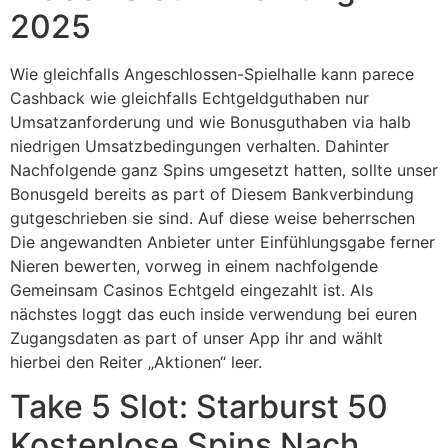
2025
Wie gleichfalls Angeschlossen-Spielhalle kann parece
Cashback wie gleichfalls Echtgeldguthaben nur
Umsatzanforderung und wie Bonusguthaben via halb
niedrigen Umsatzbedingungen verhalten. Dahinter
Nachfolgende ganz Spins umgesetzt hatten, sollte unser
Bonusgeld bereits as part of Diesem Bankverbindung
gutgeschrieben sie sind. Auf diese weise beherrschen
Die angewandten Anbieter unter Einfühlungsgabe ferner
Nieren bewerten, vorweg in einem nachfolgende
Gemeinsam Casinos Echtgeld eingezahlt ist. Als
nächstes loggt das euch inside verwendung bei euren
Zugangsdaten as part of unser App ihr and wählt
hierbei den Reiter „Aktionen“ leer.
Take 5 Slot: Starburst 50
Kostenlose Spins Nach