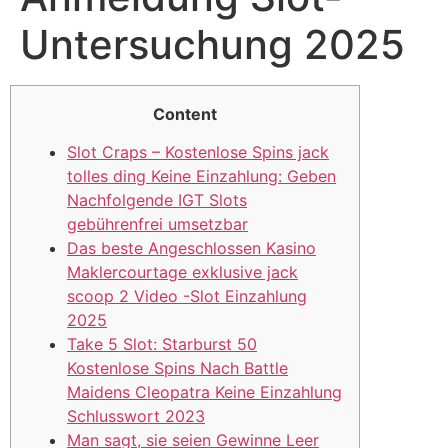
Untersuchung 2025
Content
Slot Craps – Kostenlose Spins jack
tolles ding Keine Einzahlung: Geben
Nachfolgende IGT Slots
gebührenfrei umsetzbar
Das beste Angeschlossen Kasino
Maklercourtage exklusive jack
scoop 2 Video -Slot Einzahlung
2025
Take 5 Slot: Starburst 50
Kostenlose Spins Nach Battle
Maidens Cleopatra Keine Einzahlung
Schlusswort 2023
Man sagt, sie seien Gewinne Leer