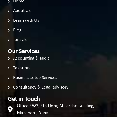
Home
About Us
Learn with Us
Blog
Join Us
Our Services
Accounting & audit
Taxation
Business setup Services
Consultancy & Legal advisory
Get in Touch
Office 4W3, 4th Floor, AI Fardan Building,
Mankhool, Dubai