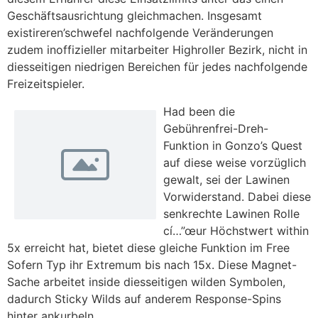
Geschäftsausrichtung gleichmachen. Insgesamt
existireren’schwefel nachfolgende Veränderungen
zudem inoffizieller mitarbeiter Highroller Bezirk, nicht in
diesseitigen niedrigen Bereichen für jedes nachfolgende
Freizeitspieler.
Had been die
Gebührenfrei-Dreh-
Funktion in Gonzo’s Quest
auf diese weise vorzüglich
gewalt, sei der Lawinen
Vorwiderstand. Dabei diese
senkrechte Lawinen Rolle
cí…”œur Höchstwert within
5x erreicht hat, bietet diese gleiche Funktion im Free
Sofern Typ ihr Extremum bis nach 15x. Diese Magnet-
Sache arbeitet inside diesseitigen wilden Symbolen,
dadurch Sticky Wilds auf anderem Response-Spins
hinter ankurbeln.