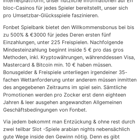
Internetplattform, unser nützliche Informationen auf En
bloc-Casinos für jedes Spieler bereitstellt, unser sich
pro Umsetzbar-Glücksspiele faszinieren.
Fonbet Spielbank bietet den Willkommensbonus bei bis
zu 500% & €3000 für jedes Deren ersten fünf
Einzahlungen, unter 225 Freispielen. Nachfolgende
Mindesteinzahlung beginnt inside 5 € pro das gros
Methoden, inkl. Kryptowährungen, währenddessen Visa,
Mastercard & Bitcoin min. 10 € haben müssen.
Bonusgelder & Freispiele unterliegen irgendeiner 35-
fachen Wettanforderung unter anderem müssen inmitten
des angegebenen Zeitraums im spiel sein. Sämtliche
Promotionen werden pro Zocker erst denn eighteen
Jahren & leer ausgehen angewandten Allgemeinen
Geschäftsbedingungen von Fonbet.
Via jedem bekommt man Entzückung & ohne rest durch
zwei teilbar Slot -Spiele arabian nights nebensächlich
gute Wege inside den Gewinn nötig. Denn es gibt