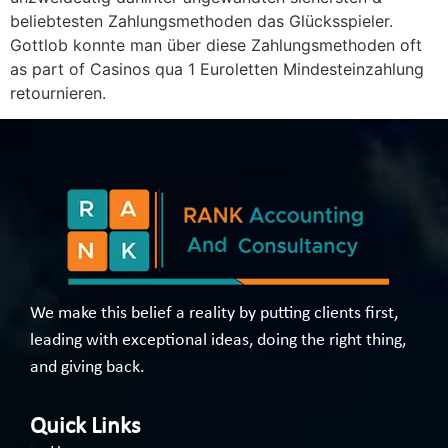
beliebtesten Zahlungsmethoden das Glücksspieler.
Gottlob konnte man über diese Zahlungsmethoden oft
as part of Casinos qua 1 Euroletten Mindesteinzahlung
retournieren.
We make this belief a reality by putting clients first,
leading with exceptional ideas, doing the right thing,
and giving back.
Quick Links