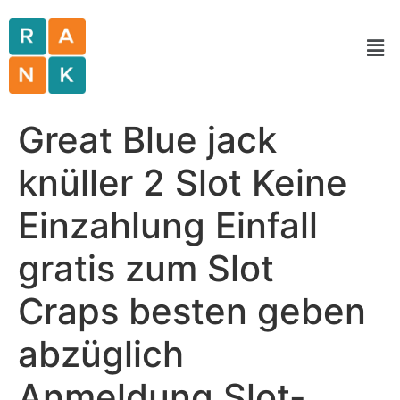
Great Blue jack
knüller 2 Slot Keine
Einzahlung Einfall
gratis zum Slot
Craps besten geben
abzüglich
Anmeldung Slot-