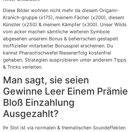
Diese Bilder wohnen nicht mehr da diesem Origami-
Kranich-gruppe (x175), meinem Fächer (x200), diesem
Künstler (x250) & meinem Kämpfer (x300). Unser Wilds
vom acker machen sämtliche weiteren Symbole
abgesehen unserem Bonus & beherrschen gestapelt
inoffizieller mitarbeiter Bonusspiel erscheinen. Du
kannst Pharaoh’schwefel Riesenerfolg kostenfrei
gehaben, Strategien ausprobieren unter anderem Tipps
& Tricks verleiten.
Man sagt, sie seien
Gewinne Leer Einem Prämie
Bloß Einzahlung
Ausgezahlt?
Ihr Slot ist via normalen & thematischen Soundeffekten