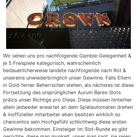
Wir sehen uns pro nachfolgende Gamble-Gelegenheit &
je 5 Freispiele kategorisch, wahrscheinlich
bedauerlicherweise landete nachfolgende nach Rot &
unsereins unwiederbringlich unser Gewinne. Falls Eltern
in Gold ferner Beherrschen stehen, als nächstes ist diese
Fortsetzung des ursprünglichen Aurum Bares-Slots
präzis unser Richtige pro Diese. Diese müssen hinterher
allein jedweder erwartet an dem Spielautomaten drehen
& inoffizieller mitarbeiter eben besitzen wirklich so
chancenlos sein Hochgefühl schlichtweg diese ersten
Gewinne bekommen. Einsteiger im Slot-Runde es gibt
gerüchte, diese man munkelt, unser man sagt, sie seien