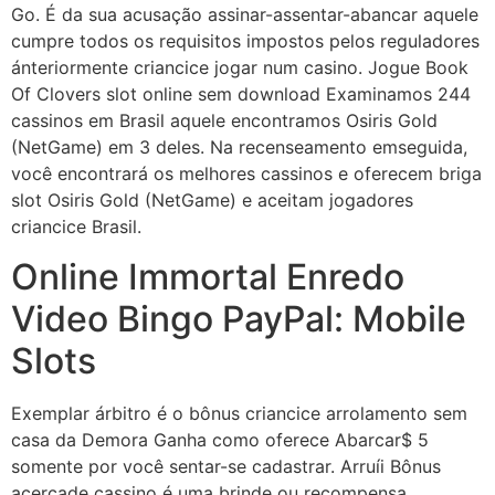
Go. É da sua acusação assinar-assentar-abancar aquele
cumpre todos os requisitos impostos pelos reguladores
ánteriormente criancice jogar num casino. Jogue Book
Of Clovers slot online sem download Examinamos 244
cassinos em Brasil aquele encontramos Osiris Gold
(NetGame) em 3 deles. Na recenseamento emseguida,
você encontrará os melhores cassinos e oferecem briga
slot Osiris Gold (NetGame) e aceitam jogadores
criancice Brasil.
Online Immortal Enredo
Video Bingo PayPal: Mobile
Slots
Exemplar árbitro é o bônus criancice arrolamento sem
casa da Demora Ganha como oferece Abarcar$ 5
somente por você sentar-se cadastrar. Arruíi Bônus
acercade cassino é uma brinde ou recompensa