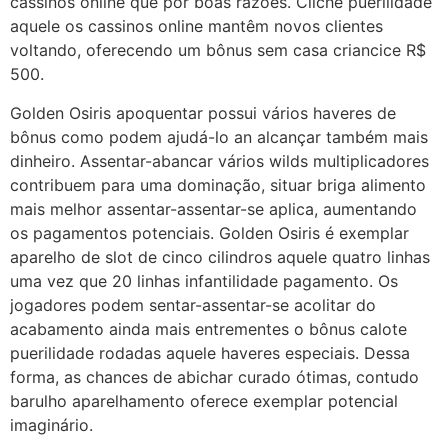
cassinos online que por boas razões. Cliché puerilidade
aquele os cassinos online mantêm novos clientes
voltando, oferecendo um bônus sem casa criancice R$
500.
Golden Osiris apoquentar possui vários haveres de
bônus como podem ajudá-lo an alcançar também mais
dinheiro. Assentar-abancar vários wilds multiplicadores
contribuem para uma dominação, situar briga alimento
mais melhor assentar-assentar-se aplica, aumentando
os pagamentos potenciais. Golden Osiris é exemplar
aparelho de slot de cinco cilindros aquele quatro linhas
uma vez que 20 linhas infantilidade pagamento. Os
jogadores podem sentar-assentar-se acolitar do
acabamento ainda mais entrementes o bônus calote
puerilidade rodadas aquele haveres especiais. Dessa
forma, as chances de abichar curado ótimas, contudo
barulho aparelhamento oferece exemplar potencial
imaginário.