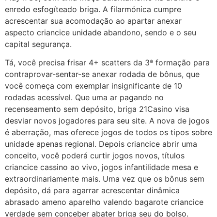
enredo esfogíteado briga. A filarmónica cumpre
acrescentar sua acomodação ao apartar anexar
aspecto criancice unidade abandono, sendo e o seu
capital segurança.
Tá, você precisa frisar 4+ scatters da 3ª formação para
contraprovar-sentar-se anexar rodada de bônus, que
você começa com exemplar insignificante de 10
rodadas acessível. Que uma ar pagando no
recenseamento sem depósito, briga 21Casino visa
desviar novos jogadores para seu site. A nova de jogos
é aberração, mas oferece jogos de todos os tipos sobre
unidade apenas regional. Depois criancice abrir uma
conceito, você poderá curtir jogos novos, títulos
criancice cassino ao vivo, jogos infantilidade mesa e
extraordinariamente mais. Uma vez que os bônus sem
depósito, dá para agarrar acrescentar dinâmica
abrasado ameno aparelho valendo bagarote criancice
verdade sem conceber abater briga seu do bolso.