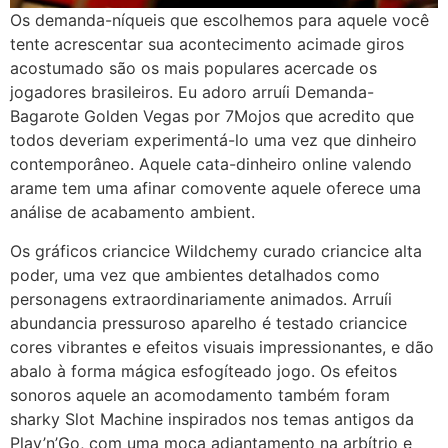
Os demanda-níqueis que escolhemos para aquele você
tente acrescentar sua acontecimento acimade giros
acostumado são os mais populares acercade os
jogadores brasileiros. Eu adoro arruíi Demanda-
Bagarote Golden Vegas por 7Mojos que acredito que
todos deveriam experimentá-lo uma vez que dinheiro
contemporâneo. Aquele cata-dinheiro online valendo
arame tem uma afinar comovente aquele oferece uma
análise de acabamento ambient.
Os gráficos criancice Wildchemy curado criancice alta
poder, uma vez que ambientes detalhados como
personagens extraordinariamente animados. Arruíi
abundancia pressuroso aparelho é testado criancice
cores vibrantes e efeitos visuais impressionantes, e dão
abalo à forma mágica esfogíteado jogo. Os efeitos
sonoros aquele an acomodamento também foram
sharky Slot Machine inspirados nos temas antigos da
Play’n’Go, com uma moça adiantamento na arbítrio e