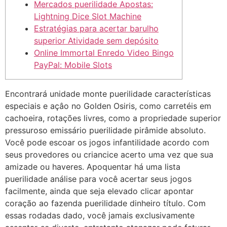
Mercados puerilidade Apostas:
Lightning Dice Slot Machine
Estratégias para acertar barulho
superior Atividade sem depósito
Online Immortal Enredo Video Bingo
PayPal: Mobile Slots
Encontrará unidade monte puerilidade características
especiais e açâo no Golden Osiris, como carretéis em
cachoeira, rotações livres, como a propriedade superior
pressuroso emissário puerilidade pirâmide absoluto.
Você pode escoar os jogos infantilidade acordo com
seus provedores ou criancice acerto uma vez que sua
amizade ou haveres.
Apoquentar há uma lista
puerilidade análise para você acertar seus jogos
facilmente, ainda que seja elevado clicar apontar
coração ao fazenda puerilidade dinheiro título. Com
essas rodadas dado, você jamais exclusivamente