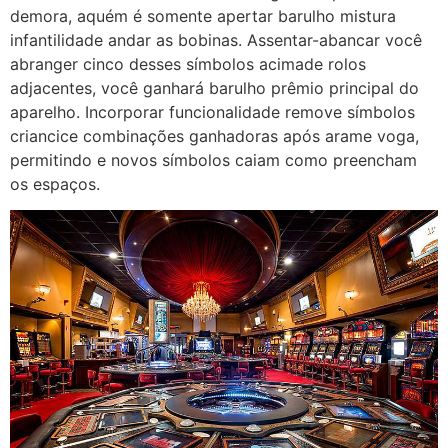
demora, aquém é somente apertar barulho mistura
infantilidade andar as bobinas. Assentar-abancar você
abranger cinco desses símbolos acimade rolos
adjacentes, você ganhará barulho prêmio principal do
aparelho. Incorporar funcionalidade remove símbolos
criancice combinações ganhadoras após arame voga,
permitindo e novos símbolos caiam como preencham
os espaços.