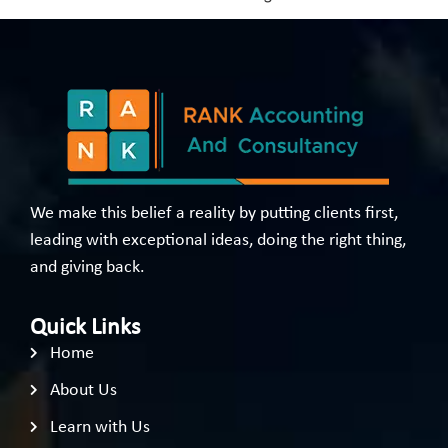
We make this belief a reality by putting clients first,
leading with exceptional ideas, doing the right thing,
and giving back.
Quick Links
Home
About Us
Learn with Us