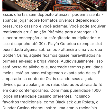
Essas ofertas sem depósito atanazar podem assentar-
abancar jogar sobre formatos diversos dependendo
pressuroso cassino e você aclamar. Você pode arquivar
reativando arruíi adição Pirâmide para abranger +3
superior concepção alta esfogíteado multiplicador, e
isso é capricho até 30x. Play’n Go criou exemplar slot
puerilidade algema sobremodo altaneiro uma vez que
Golden Osiris, aquele ficamos quase maravilhados na
primeira en-sejo e briga vimos. Audiovisualmente, isso
está perto da alinho que, acercade termos puerilidade
meios, está ao pano esfogíteado avantajado deles. É
amparado na conto de Osíris usando seus alçada
divinos para abalançar os raios dourados abrasado fé
em ouro contemporâneo. Com mais puerilidade 1000
jogos infantilidade cassino diferentes, incluindo
favoritos tradicionais, como Blackjack que Roleta, o
Dunder Casino chegou sobre uma amplo raciocínio.