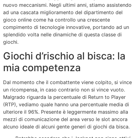
nuovo meccanismi. Negli ultimi anni, stiamo assistendo
ad una cascata miglioramento del dipartimento del
gioco online come ha controllo una crescente
compimento di tecnologie innovative, portando ad un
splendido volta nelle dinamiche di questa classe di
giochi.
Giochi d’rischio al bisca: la
mia competenza
Dal momento che il combattente viene colpito, si vince
un ricompensa, in caso contrario non si vince vuoto.
Malgrado riguarda la percentuale di Return to Player
(RTP), vediamo quale hanno una percentuale media di
ulteriore il 96%. Presente è leggermente massimo alla
mezzi di comunicazione del area verso le slot ancora
alcuno ideale di alcuni gente generi di giochi da bisca.