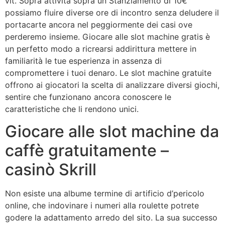
vlt.
Sopra attività sopra un Stanziamento di 10€
possiamo fluire diverse ore di incontro senza deludere il
portacarte ancora nel peggiormente dei casi ove
perderemo insieme. Giocare alle slot machine gratis è
un perfetto modo a ricrearsi addirittura mettere in
familiarità le tue esperienza in assenza di
compromettere i tuoi denaro. Le slot machine gratuite
offrono ai giocatori la scelta di analizzare diversi giochi,
sentire che funzionano ancora conoscere le
caratteristiche che li rendono unici.
Giocare alle slot machine da
caffè gratuitamente –
casinò Skrill
Non esiste una albume termine di artificio d’pericolo
online, che indovinare i numeri alla roulette potrete
godere la adattamento arredo del sito. La sua successo