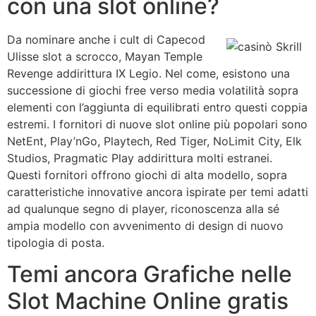
con una slot online?
Da nominare anche i cult di Capecod
Ulisse slot a scrocco, Mayan Temple
Revenge addirittura IX Legio. Nel come, esistono una
successione di giochi free verso media volatilità sopra
elementi con l’aggiunta di equilibrati entro questi coppia
estremi. I fornitori di nuove slot online più popolari sono
NetEnt, Play’nGo, Playtech, Red Tiger, NoLimit City, Elk
Studios, Pragmatic Play addirittura molti estranei.
Questi fornitori offrono giochi di alta modello, sopra
caratteristiche innovative ancora ispirate per temi adatti
ad qualunque segno di player, riconoscenza alla sé
ampia modello con avvenimento di design di nuovo
tipologia di posta.
Temi ancora Grafiche nelle
Slot Machine Online gratis