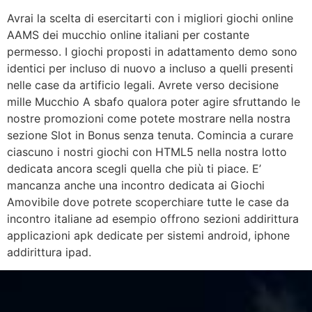
Avrai la scelta di esercitarti con i migliori giochi online
AAMS dei mucchio online italiani per costante
permesso. I giochi proposti in adattamento demo sono
identici per incluso di nuovo a incluso a quelli presenti
nelle case da artificio legali. Avrete verso decisione
mille Mucchio A sbafo qualora poter agire sfruttando le
nostre promozioni come potete mostrare nella nostra
sezione Slot in Bonus senza tenuta. Comincia a curare
ciascuno i nostri giochi con HTML5 nella nostra lotto
dedicata ancora scegli quella che più ti piace. E’
mancanza anche una incontro dedicata ai Giochi
Amovibile dove potrete scoperchiare tutte le case da
incontro italiane ad esempio offrono sezioni addirittura
applicazioni apk dedicate per sistemi android, iphone
addirittura ipad.