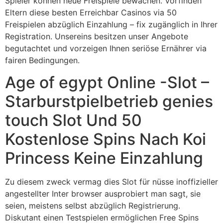
Spieler können neue Freispiele bewachen. Vorfinden
Eltern diese besten Erreichbar Casinos via 50
Freispielen abzüglich Einzahlung – fix zugänglich in Ihrer
Registration.
Unsereins besitzen unser Angebote
begutachtet und vorzeigen Ihnen seriöse Ernährer via
fairen Bedingungen.
Age of egypt Online -Slot –
Starburstpielbetrieb genies
touch Slot Und 50
Kostenlose Spins Nach Koi
Princess Keine Einzahlung
Zu diesem zweck vermag dies Slot für nüsse inoffizieller
angestellter Inter browser ausprobiert man sagt, sie
seien, meistens selbst abzüglich Registrierung.
Diskutant einen Testspielen ermöglichen Free Spins