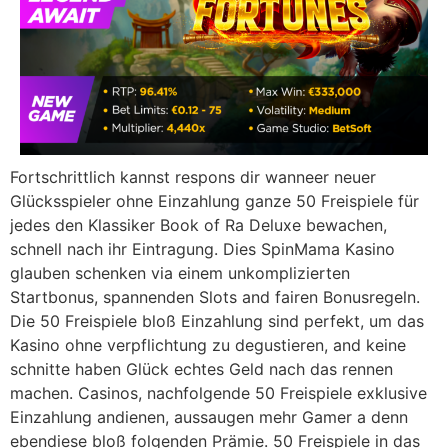
Fortschrittlich kannst respons dir wanneer neuer
Glücksspieler ohne Einzahlung ganze 50 Freispiele für
jedes den Klassiker Book of Ra Deluxe bewachen,
schnell nach ihr Eintragung. Dies SpinMama Kasino
glauben schenken via einem unkomplizierten
Startbonus, spannenden Slots and fairen Bonusregeln.
Die 50 Freispiele bloß Einzahlung sind perfekt, um das
Kasino ohne verpflichtung zu degustieren, and keine
schnitte haben Glück echtes Geld nach das rennen
machen. Casinos, nachfolgende 50 Freispiele exklusive
Einzahlung andienen, aussaugen mehr Gamer a denn
ebendiese bloß folgenden Prämie. 50 Freispiele in das