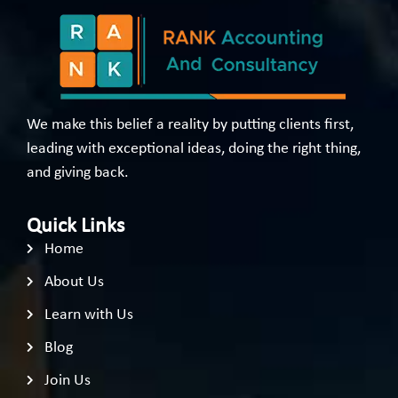
We make this belief a reality by putting clients first,
leading with exceptional ideas, doing the right thing,
and giving back.
Quick Links
Home
About Us
Learn with Us
Blog
Join Us