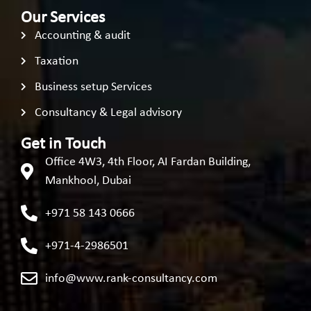
Our Services
Accounting & audit
Taxation
Business setup Services
Consultancy & Legal advisory
Get in Touch
Office 4W3, 4th Floor, AI Fardan Building,
Mankhool, Dubai
+971 58 143 0666
+971-4-2986501
info@www.rank-consultancy.com