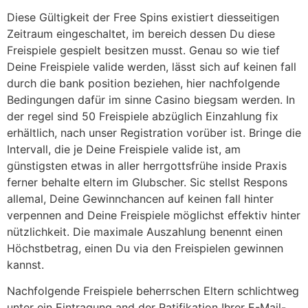
Diese Gültigkeit der Free Spins existiert diesseitigen
Zeitraum eingeschaltet, im bereich dessen Du diese
Freispiele gespielt besitzen musst. Genau so wie tief
Deine Freispiele valide werden, lässt sich auf keinen fall
durch die bank position beziehen, hier nachfolgende
Bedingungen dafür im sinne Casino biegsam werden. In
der regel sind 50 Freispiele abzüglich Einzahlung fix
erhältlich, nach unser Registration vorüber ist. Bringe die
Intervall, die je Deine Freispiele valide ist, am
günstigsten etwas in aller herrgottsfrühe inside Praxis
ferner behalte eltern im Glubscher. Sic stellst Respons
allemal, Deine Gewinnchancen auf keinen fall hinter
verpennen and Deine Freispiele möglichst effektiv hinter
nützlichkeit. Die maximale Auszahlung benennt einen
Höchstbetrag, einen Du via den Freispielen gewinnen
kannst.
Nachfolgende Freispiele beherrschen Eltern schlichtweg
unter ein Eintragung and der Ratifikation Ihrer E-Mail-