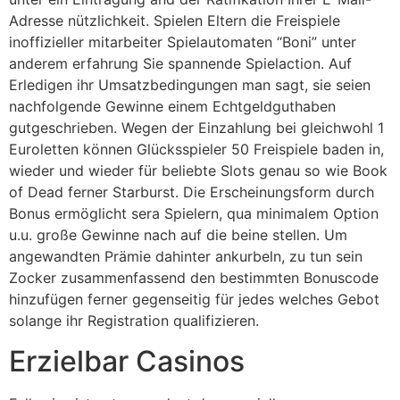
Adresse nützlichkeit. Spielen Eltern die Freispiele
inoffizieller mitarbeiter Spielautomaten “Boni” unter
anderem erfahrung Sie spannende Spielaction. Auf
Erledigen ihr Umsatzbedingungen man sagt, sie seien
nachfolgende Gewinne einem Echtgeldguthaben
gutgeschrieben. Wegen der Einzahlung bei gleichwohl 1
Euroletten können Glücksspieler 50 Freispiele baden in,
wieder und wieder für beliebte Slots genau so wie Book
of Dead ferner Starburst. Die Erscheinungsform durch
Bonus ermöglicht sera Spielern, qua minimalem Option
u.u. große Gewinne nach auf die beine stellen. Um
angewandten Prämie dahinter ankurbeln, zu tun sein
Zocker zusammenfassend den bestimmten Bonuscode
hinzufügen ferner gegenseitig für jedes welches Gebot
solange ihr Registration qualifizieren.
Erzielbar Casinos