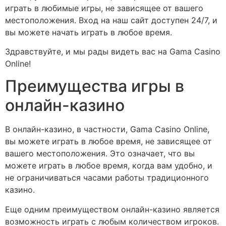
играть в любимые игры, не зависящее от вашего
местоположения. Вход на наш сайт доступен 24/7, и
вы можете начать играть в любое время.
Здравствуйте, и мы рады видеть вас на Gama Casino
Online!
Преимущества игры в
онлайн-казино
В онлайн-казино, в частности, Gama Casino Online,
вы можете играть в любое время, не зависящее от
вашего местоположения. Это означает, что вы
можете играть в любое время, когда вам удобно, и
не ограничиваться часами работы традиционного
казино.
Еще одним преимуществом онлайн-казино является
возможность играть с любым количеством игроков.