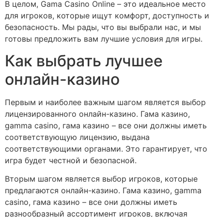
В целом, Gama Casino Online – это идеальное место
для игроков, которые ищут комфорт, доступность и
безопасность. Мы рады, что вы выбрали нас, и мы
готовы предложить вам лучшие условия для игры.
Как выбрать лучшее
онлайн-казино
Первым и наиболее важным шагом является выбор
лицензированного онлайн-казино. Гама казино,
gamma casino, гама казино – все они должны иметь
соответствующую лицензию, выдана
соответствующими органами. Это гарантирует, что
игра будет честной и безопасной.
Вторым шагом является выбор игроков, которые
предлагаются онлайн-казино. Гама казино, gamma
casino, гама казино – все они должны иметь
разнообразный ассортимент игроков, включая