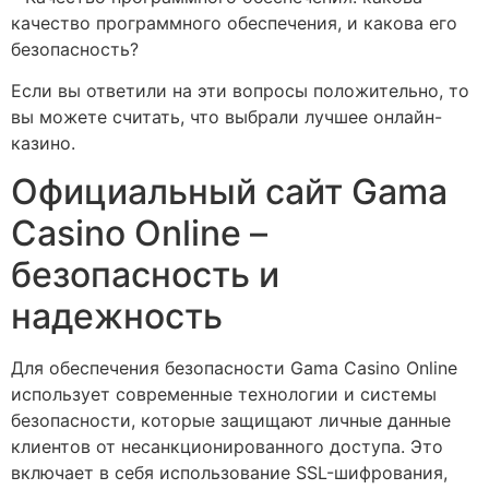
качество программного обеспечения, и какова его
безопасность?
Если вы ответили на эти вопросы положительно, то
вы можете считать, что выбрали лучшее онлайн-
казино.
Официальный сайт Gama
Casino Online –
безопасность и
надежность
Для обеспечения безопасности Gama Casino Online
использует современные технологии и системы
безопасности, которые защищают личные данные
клиентов от несанкционированного доступа. Это
включает в себя использование SSL-шифрования,