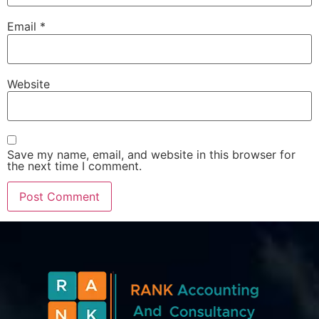
Email
*
Website
Save my name, email, and website in this browser for
the next time I comment.