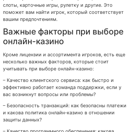
слоты, карточные игры, рулетку и другие. Это
поможет вам найти игрок, который соответствует
вашим предпочтениям.
Важные факторы при выборе
онлайн-казино
Кроме лицензии и ассортимента игроков, есть еще
несколько важных факторов, которые стоит
учитывать при выборе онлайн-казино:
– Качество клиентского сервиса: как быстро и
эффективно работает команда поддержки, если у
вас возникнут вопросы или проблемы?
– Безопасность транзакций: как безопасны платежи
и какова политика онлайн-казино в отношении
защиты данных?
– Качество программного обеспечения: какова