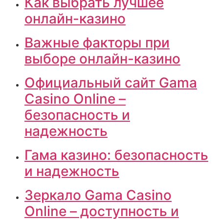
Как выбрать лучшее
онлайн-казино
Важные факторы при
выборе онлайн-казино
Официальный сайт Gama
Casino Online –
безопасность и
надежность
Гама казино: безопасность
и надежность
Зеркало Gama Casino
Online – доступность и