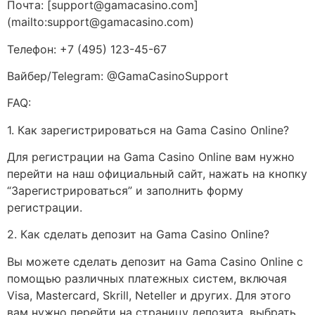
Почта: [support@gamacasino.com]
(mailto:support@gamacasino.com)
Телефон: +7 (495) 123-45-67
Вайбер/Telegram: @GamaCasinoSupport
FAQ:
1. Как зарегистрироваться на Gama Casino Online?
Для регистрации на Gama Casino Online вам нужно
перейти на наш официальный сайт, нажать на кнопку
“Зарегистрироваться” и заполнить форму
регистрации.
2. Как сделать депозит на Gama Casino Online?
Вы можете сделать депозит на Gama Casino Online с
помощью различных платежных систем, включая
Visa, Mastercard, Skrill, Neteller и других. Для этого
вам нужно перейти на страницу депозита, выбрать