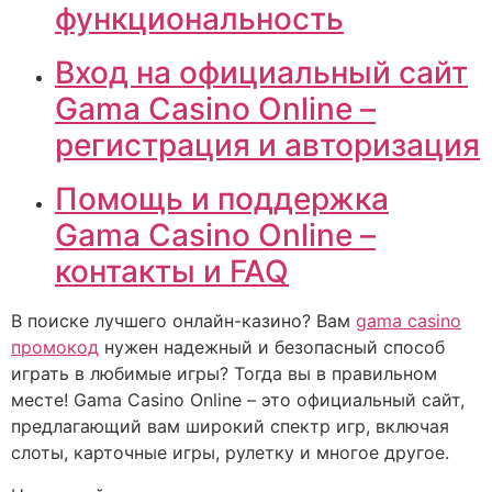
функциональность
Вход на официальный сайт
Gama Casino Online –
регистрация и авторизация
Помощь и поддержка
Gama Casino Online –
контакты и FAQ
В поиске лучшего онлайн-казино? Вам
gama casino
промокод
нужен надежный и безопасный способ
играть в любимые игры? Тогда вы в правильном
месте! Gama Casino Online – это официальный сайт,
предлагающий вам широкий спектр игр, включая
слоты, карточные игры, рулетку и многое другое.