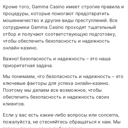
Кроме того, Gamma Casino имеет строгие правила и
процедуры, которые помогают предотвратить
мошенничество и другие виды преступлений. Все
сотрудники Gamma Casino проходят тщательный
отбор и получают соответствующую подготовку,
чтобы обеспечить безопасность и надежность
онлайн-казино.
Важно! Безопасность и надежность – это наша
приоритетная задача.
Мы понимаем, что безопасность и надежность – это
ключевые факторы для успеха онлайн-казино.
Поэтому мы делаем все возможное, чтобы
обеспечить безопасность и надежность своих
клиентов.
Если у вас есть какие-либо вопросы или concerns,
пожалуйста, не стесняйтесь обращаться к нам. Мы