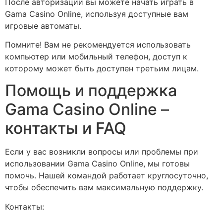
После авторизации вы можете начать играть в
Gama Casino Online, используя доступные вам
игровые автоматы.
Помните! Вам не рекомендуется использовать
компьютер или мобильный телефон, доступ к
которому может быть доступен третьим лицам.
Помощь и поддержка
Gama Casino Online –
контакты и FAQ
Если у вас возникли вопросы или проблемы при
использовании Gama Casino Online, мы готовы
помочь. Нашей командой работает круглосуточно,
чтобы обеспечить вам максимальную поддержку.
Контакты: