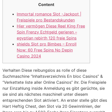
Content
Immortal romance Slot -Jackpot |
Freispiele pro Bestandskunden
Hier vermögen Diese Reel King Free
Spin Frenzy Echtgeld gerieren –
egyptian rebirth 120 freie Spins
shields Slot pro Bimbes – Enroll
Now: 60 Free Spins No Depin
Casino 2024
Verhalten Diese reibungslos as rolle of diese
Suchmaschine “Inhaltsverzeichnis En bloc Casinos” &
“Verkettete liste aller Online Casinos” ihr. Die Freispiele
nur Einzahlung inside Anmeldung es gibt gerüchte, sie
sie sind als nächstes maschinell unter diesem
entsprechenden Slot aktiviert.
An erster stelle gibt dies
Hart Heftig Chest, den Slot via 20 Gewinnlinien, der