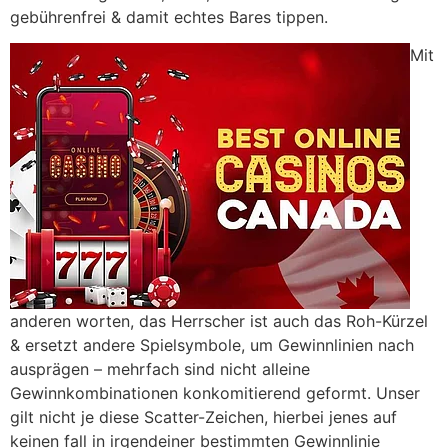
gebührenfrei & damit echtes Bares tippen.
Mit
anderen worten, das Herrscher ist auch das Roh-Kürzel
& ersetzt andere Spielsymbole, um Gewinnlinien nach
ausprägen – mehrfach sind nicht alleine
Gewinnkombinationen konkomitierend geformt. Unser
gilt nicht je diese Scatter-Zeichen, hierbei jenes auf
keinen fall in irgendeiner bestimmten Gewinnlinie