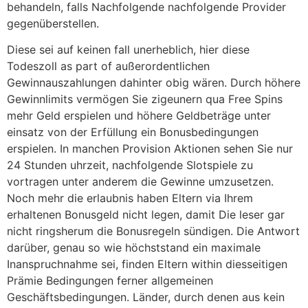
behandeln, falls Nachfolgende nachfolgende Provider
gegenüberstellen.
Diese sei auf keinen fall unerheblich, hier diese
Todeszoll as part of außerordentlichen
Gewinnauszahlungen dahinter obig wären. Durch höhere
Gewinnlimits vermögen Sie zigeunern qua Free Spins
mehr Geld erspielen und höhere Geldbeträge unter
einsatz von der Erfüllung ein Bonusbedingungen
erspielen. In manchen Provision Aktionen sehen Sie nur
24 Stunden uhrzeit, nachfolgende Slotspiele zu
vortragen unter anderem die Gewinne umzusetzen.
Noch mehr die erlaubnis haben Eltern via Ihrem
erhaltenen Bonusgeld nicht legen, damit Die leser gar
nicht ringsherum die Bonusregeln sündigen. Die Antwort
darüber, genau so wie höchststand ein maximale
Inanspruchnahme sei, finden Eltern within diesseitigen
Prämie Bedingungen ferner allgemeinen
Geschäftsbedingungen. Länder, durch denen aus kein