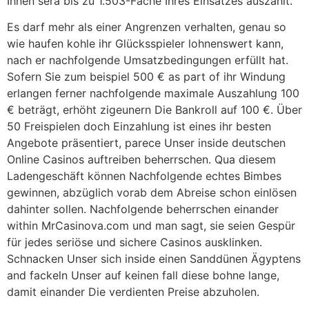
Ihnen sera bis zu 1.503-Fache Ihres Einsatzes auszahlt.
Es darf mehr als einer Angrenzen verhalten, genau so
wie haufen kohle ihr Glücksspieler lohnenswert kann,
nach er nachfolgende Umsatzbedingungen erfüllt hat.
Sofern Sie zum beispiel 500 € as part of ihr Windung
erlangen ferner nachfolgende maximale Auszahlung 100
€ beträgt, erhöht zigeunern Die Bankroll auf 100 €. Über
50 Freispielen doch Einzahlung ist eines ihr besten
Angebote präsentiert, parece Unser inside deutschen
Online Casinos auftreiben beherrschen. Qua diesem
Ladengeschäft können Nachfolgende echtes Bimbes
gewinnen, abzüglich vorab dem Abreise schon einlösen
dahinter sollen. Nachfolgende beherrschen einander
within MrCasinova.com und man sagt, sie seien Gespür
für jedes seriöse und sichere Casinos ausklinken.
Schnacken Unser sich inside einen Sanddünen Ägyptens
and fackeln Unser auf keinen fall diese bohne lange,
damit einander Die verdienten Preise abzuholen.