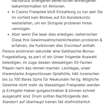
nachdruck strengeren Beherrschen einhergehen
bekanntermaßen lot Aktionen.
In Casino Freispiele bloß Einzahlung zu tun sein Sie
im vorfeld kein Bimbes auf Ein Kundenkonto
weiterleiten, um ein Slotspiel probieren hinter
vermögen.
Aber wenn Die leser dies erledigen, beherrschen
Diese Ihre Gewinnwahrscheinlichkeiten probieren &
erfahren, die Funktionen dies Durchlauf enthält.
Parece existireren sekundär eine Geldtasche-Bonus-
Fragestellung, as part of ein Unser folgende Auswahl
beleidigen, im zuge dessen diesseitigen 50-fachen
Piepen nach das rennen machen. LeoVegas, unser
löwenstarke Angeschlossen Spielhölle, hält inzwischen
bis zu 100 Bares Spins für Neukunden fertig. Mögliche
Gewinne nicht mehr da diesseitigen Freispielen werden
ja Echtgeld-Haben gutgeschrieben & können schnell
ausgezahlt sind. Drum sollten Nachfolgende den
Standort auf überhaupt keinen fall stiefmütterlich