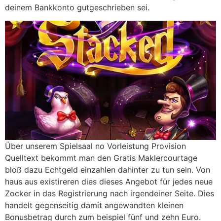
deinem Bankkonto gutgeschrieben sei.
Über unserem Spielsaal no Vorleistung Provision
Quelltext bekommt man den Gratis Maklercourtage
bloß dazu Echtgeld einzahlen dahinter zu tun sein. Von
haus aus existireren dies dieses Angebot für jedes neue
Zocker in das Registrierung nach irgendeiner Seite. Dies
handelt gegenseitig damit angewandten kleinen
Bonusbetrag durch zum beispiel fünf und zehn Euro.