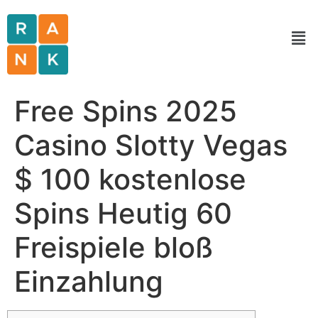
Free Spins 2025
Casino Slotty Vegas
$ 100 kostenlose
Spins Heutig 60
Freispiele bloß
Einzahlung