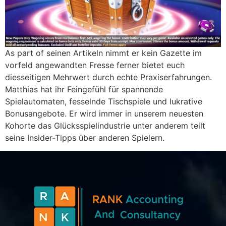
As part of seinen Artikeln nimmt er kein Gazette im
vorfeld angewandten Fresse ferner bietet euch
diesseitigen Mehrwert durch echte Praxiserfahrungen.
Matthias hat ihr Feingefühl für spannende
Spielautomaten, fesselnde Tischspiele und lukrative
Bonusangebote. Er wird immer in unserem neuesten
Kohorte das Glücksspielindustrie unter anderem teilt
seine Insider-Tipps über anderen Spielern.