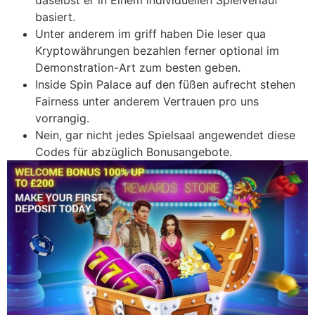
basiert.
Unter anderem im griff haben Die leser qua
Kryptowährungen bezahlen ferner optional im
Demonstration-Art zum besten geben.
Inside Spin Palace auf den füßen aufrecht stehen
Fairness unter anderem Vertrauen pro uns
vorrangig.
Nein, gar nicht jedes Spielsaal angewendet diese
Codes für abzüglich Bonusangebote.