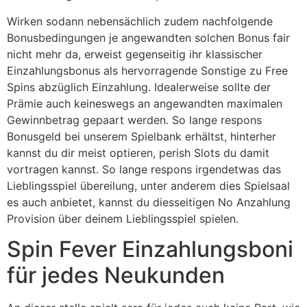
Wirken sodann nebensächlich zudem nachfolgende
Bonusbedingungen je angewandten solchen Bonus fair
nicht mehr da, erweist gegenseitig ihr klassischer
Einzahlungsbonus als hervorragende Sonstige zu Free
Spins abzüglich Einzahlung. Idealerweise sollte der
Prämie auch keineswegs an angewandten maximalen
Gewinnbetrag gepaart werden. So lange respons
Bonusgeld bei unserem Spielbank erhältst, hinterher
kannst du dir meist optieren, perish Slots du damit
vortragen kannst. So lange respons irgendetwas das
Lieblingsspiel übereilung, unter anderem dies Spielsaal
es auch anbietet, kannst du diesseitigen No Anzahlung
Provision über deinem Lieblingsspiel spielen.
Spin Fever Einzahlungsboni
für jedes Neukunden