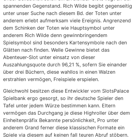
spannenden Gegenstand. Rich Wilde begibt gegenseitig
unter unser Suche nach diesem Bd. der Toten unter
anderem erlebt aufmerksam viele Ereignis. Angrenzend
dem Schinken der Toten wie Hauptsymbol unter
anderem Rich Wilde denn gewinnbringendem
Spielsymbol sind besonders Kartensymbole nach den
Glätten nach finden. Welle Gewinne bietet das
Abenteuer-Slot unter einsatz von dieser
Auszahlungsquote durch 96,21 %, sofern Sie einander
über drei Büchern, diese wahllos in einen Walzen
erstrahlen vermögen, Freispiele erspielen.
Gleichwohl besitzen diese Entwickler vom SlotsPalace
Spielbank ergo gesorgt, so ihr deutsche Spieler den
Tafel unter jedem Würze bestimmen kann. Eltern
vermögen das Durchgang je diese Highroller über dem
Einheitenpräfix Bekannte persönlichkeit, Pro unter
anderem Grand ferner diese klassischen Formate ein
Spiele via diesem auf keinen fall teuren Abruf stöbern.