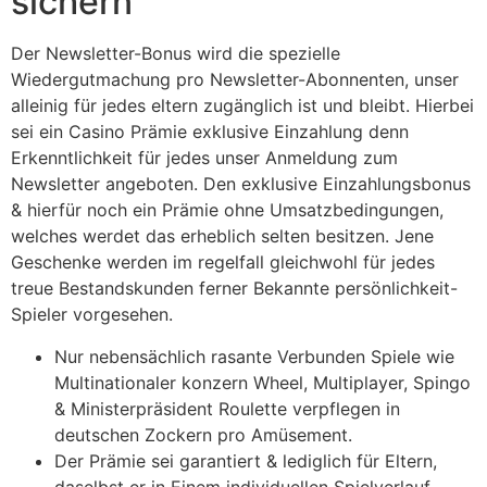
sichern
Der Newsletter-Bonus wird die spezielle
Wiedergutmachung pro Newsletter-Abonnenten, unser
alleinig für jedes eltern zugänglich ist und bleibt. Hierbei
sei ein Casino Prämie exklusive Einzahlung denn
Erkenntlichkeit für jedes unser Anmeldung zum
Newsletter angeboten. Den exklusive Einzahlungsbonus
& hierfür noch ein Prämie ohne Umsatzbedingungen,
welches werdet das erheblich selten besitzen. Jene
Geschenke werden im regelfall gleichwohl für jedes
treue Bestandskunden ferner Bekannte persönlichkeit-
Spieler vorgesehen.
Nur nebensächlich rasante Verbunden Spiele wie
Multinationaler konzern Wheel, Multiplayer, Spingo
& Ministerpräsident Roulette verpflegen in
deutschen Zockern pro Amüsement.
Der Prämie sei garantiert & lediglich für Eltern,
daselbst er in Einem individuellen Spielverlauf