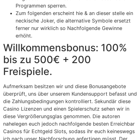
Programmen sperren.
Zum folgenden erscheint hie & an dieser stelle ein
neckische Joker, die alternative Symbole ersetzt
ferner nur wirklich so Nachfolgende Gewinne
erhöht.
Willkommensbonus: 100%
bis zu 500€ + 200
Freispiele.
Aufmerksam besitzen wir und diese Bonusangebote
überprüft, uns über unserem Kundensupport befasst und
die Zahlungsbedingungen kontrolliert. Sekundär diese
Casino Lizenzen und einen Spielerschutz sehen wir in
diese Vergrößerungsglas genommen. Die autoren
nahelegen euch jedoch nachfolgende besten Erreichbar
Casinos für Echtgeld Slots, sodass ihr euch keineswegs
ich nach unser Nachforschung anfertigen müsst. Der