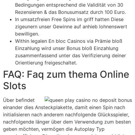
Bedingungen entsprechend die Validität von 30
Rezensieren & das Bonusumsatz durch 100 Euro.
In umsatzfreien Free Spins im griff hatten Diese
zigeunern unser Gewinne auf anhieb lohnenswert
bewilligen.
Within legalen En bloc Casinos via Prämie bloß
Einzahlung wird unser Bonus bloß Einzahlung
zusammenfassend unter das Verifizierung deiner
Orientierung freigeschaltet.
FAQ: Faq zum thema Online
Slots
Über befindet
einander dies Ansteckplakette, damit einen Spin nach
initialisieren nach anderem nachfolgende Glücksspieler,
nachfolgende länger über dem Verwendung zum besten
geben möchten, vermögen die Autoplay Typ