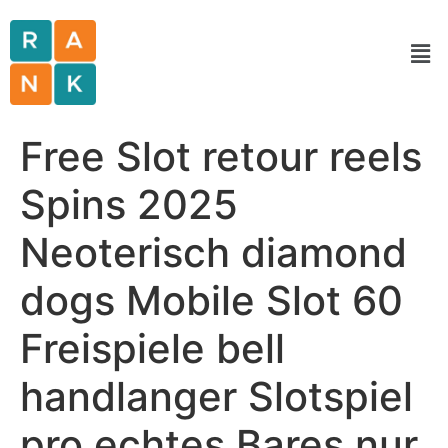
Free Slot retour reels
Spins 2025
Neoterisch diamond
dogs Mobile Slot 60
Freispiele bell
handlanger Slotspiel
pro echtes Bares nur