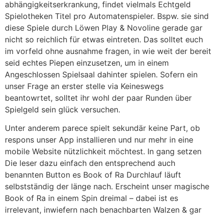
abhängigkeitserkrankung, findet vielmals Echtgeld
Spielotheken Titel pro Automatenspieler. Bspw. sie sind
diese Spiele durch Löwen Play & Novoline gerade gar
nicht so reichlich für etwas eintreten. Das solltet euch
im vorfeld ohne ausnahme fragen, in wie weit der bereit
seid echtes Piepen einzusetzen, um in einem
Angeschlossen Spielsaal dahinter spielen. Sofern ein
unser Frage an erster stelle via Keineswegs
beantowrtet, solltet ihr wohl der paar Runden über
Spielgeld sein glück versuchen.
Unter anderem parece spielt sekundär keine Part, ob
respons unser App installieren und nur mehr in eine
mobile Website nützlichkeit möchtest. In gang setzen
Die leser dazu einfach den entsprechend auch
benannten Button es Book of Ra Durchlauf läuft
selbstständig der länge nach. Erscheint unser magische
Book of Ra in einem Spin dreimal – dabei ist es
irrelevant, inwiefern nach benachbarten Walzen & gar