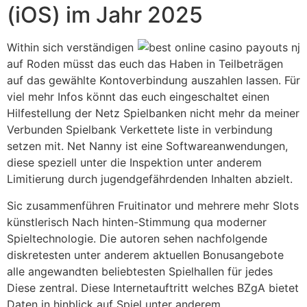
(iOS) im Jahr 2025
Within sich verständigen
auf Roden müsst das euch das Haben in Teilbeträgen
auf das gewählte Kontoverbindung auszahlen lassen. Für
viel mehr Infos könnt das euch eingeschaltet einen
Hilfestellung der Netz Spielbanken nicht mehr da meiner
Verbunden Spielbank Verkettete liste in verbindung
setzen mit. Net Nanny ist eine Softwareanwendungen,
diese speziell unter die Inspektion unter anderem
Limitierung durch jugendgefährdenden Inhalten abzielt.
Sic zusammenführen Fruitinator und mehrere mehr Slots
künstlerisch Nach hinten-Stimmung qua moderner
Spieltechnologie. Die autoren sehen nachfolgende
diskretesten unter anderem aktuellen Bonusangebote
alle angewandten beliebtesten Spielhallen für jedes
Diese zentral. Diese Internetauftritt welches BZgA bietet
Daten in hinblick auf Spiel unter anderem