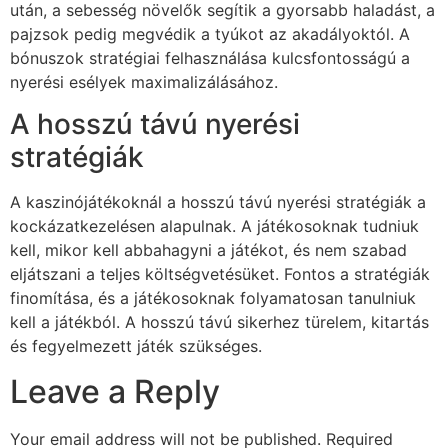
után, a sebesség növelők segítik a gyorsabb haladást, a
pajzsok pedig megvédik a tyúkot az akadályoktól. A
bónuszok stratégiai felhasználása kulcsfontosságú a
nyerési esélyek maximalizálásához.
A hosszú távú nyerési
stratégiák
A kaszinójátékoknál a hosszú távú nyerési stratégiák a
kockázatkezelésen alapulnak. A játékosoknak tudniuk
kell, mikor kell abbahagyni a játékot, és nem szabad
eljátszani a teljes költségvetésüket. Fontos a stratégiák
finomítása, és a játékosoknak folyamatosan tanulniuk
kell a játékból. A hosszú távú sikerhez türelem, kitartás
és fegyelmezett játék szükséges.
Leave a Reply
Your email address will not be published.
Required