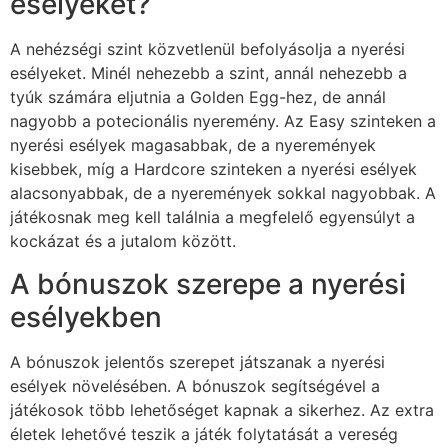
esélyeket?
A nehézségi szint közvetlenül befolyásolja a nyerési
esélyeket. Minél nehezebb a szint, annál nehezebb a
tyúk számára eljutnia a Golden Egg-hez, de annál
nagyobb a potecionális nyeremény. Az Easy szinteken a
nyerési esélyek magasabbak, de a nyeremények
kisebbek, míg a Hardcore szinteken a nyerési esélyek
alacsonyabbak, de a nyeremények sokkal nagyobbak. A
játékosnak meg kell találnia a megfelelő egyensúlyt a
kockázat és a jutalom között.
A bónuszok szerepe a nyerési
esélyekben
A bónuszok jelentős szerepet játszanak a nyerési
esélyek növelésében. A bónuszok segítségével a
játékosok több lehetőséget kapnak a sikerhez. Az extra
életek lehetővé teszik a játék folytatását a vereség