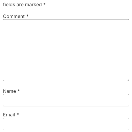
fields are marked
*
Comment
*
Name
*
Email
*