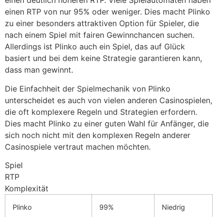
einen deutlich höheren RTP. Viele Spielautomaten haben
einen RTP von nur 95% oder weniger. Dies macht Plinko
zu einer besonders attraktiven Option für Spieler, die
nach einem Spiel mit fairen Gewinnchancen suchen.
Allerdings ist Plinko auch ein Spiel, das auf Glück
basiert und bei dem keine Strategie garantieren kann,
dass man gewinnt.
Die Einfachheit der Spielmechanik von Plinko
unterscheidet es auch von vielen anderen Casinospielen,
die oft komplexere Regeln und Strategien erfordern.
Dies macht Plinko zu einer guten Wahl für Anfänger, die
sich noch nicht mit den komplexen Regeln anderer
Casinospiele vertraut machen möchten.
Spiel
RTP
Komplexität
Plinko
99%
Niedrig