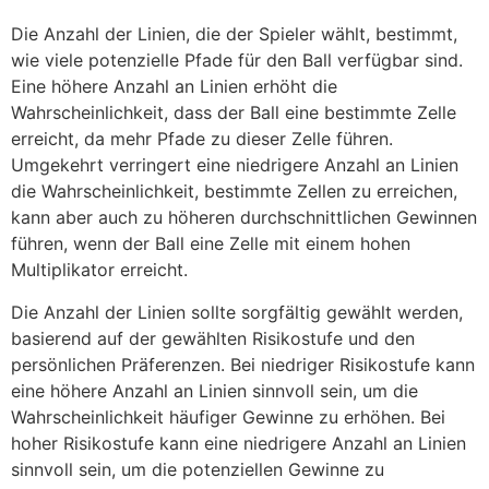
Die Anzahl der Linien, die der Spieler wählt, bestimmt,
wie viele potenzielle Pfade für den Ball verfügbar sind.
Eine höhere Anzahl an Linien erhöht die
Wahrscheinlichkeit, dass der Ball eine bestimmte Zelle
erreicht, da mehr Pfade zu dieser Zelle führen.
Umgekehrt verringert eine niedrigere Anzahl an Linien
die Wahrscheinlichkeit, bestimmte Zellen zu erreichen,
kann aber auch zu höheren durchschnittlichen Gewinnen
führen, wenn der Ball eine Zelle mit einem hohen
Multiplikator erreicht.
Die Anzahl der Linien sollte sorgfältig gewählt werden,
basierend auf der gewählten Risikostufe und den
persönlichen Präferenzen. Bei niedriger Risikostufe kann
eine höhere Anzahl an Linien sinnvoll sein, um die
Wahrscheinlichkeit häufiger Gewinne zu erhöhen. Bei
hoher Risikostufe kann eine niedrigere Anzahl an Linien
sinnvoll sein, um die potenziellen Gewinne zu