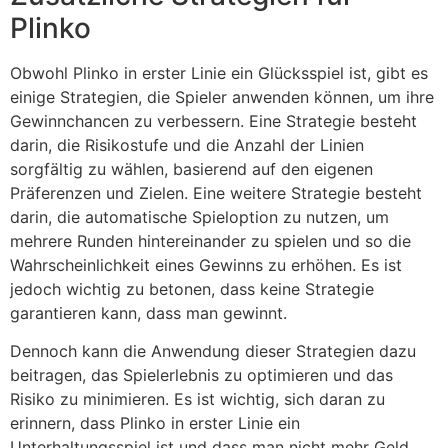
Plinko
Obwohl Plinko in erster Linie ein Glücksspiel ist, gibt es
einige Strategien, die Spieler anwenden können, um ihre
Gewinnchancen zu verbessern. Eine Strategie besteht
darin, die Risikostufe und die Anzahl der Linien
sorgfältig zu wählen, basierend auf den eigenen
Präferenzen und Zielen. Eine weitere Strategie besteht
darin, die automatische Spieloption zu nutzen, um
mehrere Runden hintereinander zu spielen und so die
Wahrscheinlichkeit eines Gewinns zu erhöhen. Es ist
jedoch wichtig zu betonen, dass keine Strategie
garantieren kann, dass man gewinnt.
Dennoch kann die Anwendung dieser Strategien dazu
beitragen, das Spielerlebnis zu optimieren und das
Risiko zu minimieren. Es ist wichtig, sich daran zu
erinnern, dass Plinko in erster Linie ein
Unterhaltungsspiel ist und dass man nicht mehr Geld