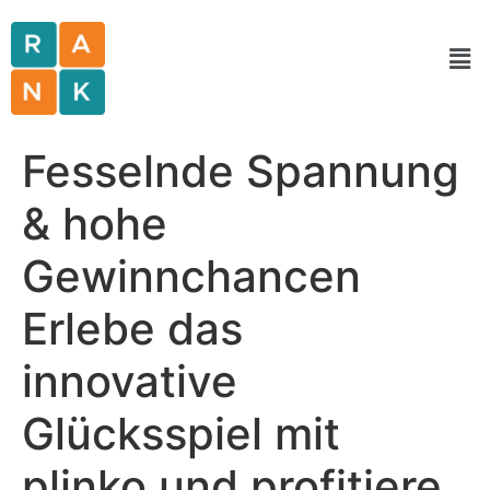
Fesselnde Spannung
& hohe
Gewinnchancen
Erlebe das
innovative
Glücksspiel mit
plinko und profitiere