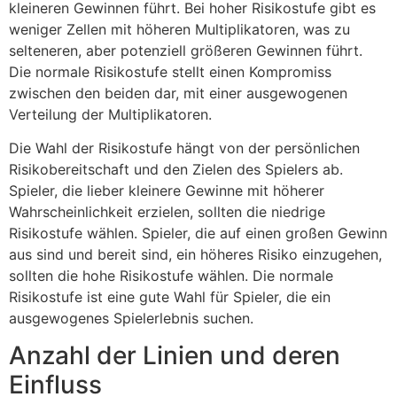
kleineren Gewinnen führt. Bei hoher Risikostufe gibt es
weniger Zellen mit höheren Multiplikatoren, was zu
selteneren, aber potenziell größeren Gewinnen führt.
Die normale Risikostufe stellt einen Kompromiss
zwischen den beiden dar, mit einer ausgewogenen
Verteilung der Multiplikatoren.
Die Wahl der Risikostufe hängt von der persönlichen
Risikobereitschaft und den Zielen des Spielers ab.
Spieler, die lieber kleinere Gewinne mit höherer
Wahrscheinlichkeit erzielen, sollten die niedrige
Risikostufe wählen. Spieler, die auf einen großen Gewinn
aus sind und bereit sind, ein höheres Risiko einzugehen,
sollten die hohe Risikostufe wählen. Die normale
Risikostufe ist eine gute Wahl für Spieler, die ein
ausgewogenes Spielerlebnis suchen.
Anzahl der Linien und deren
Einfluss