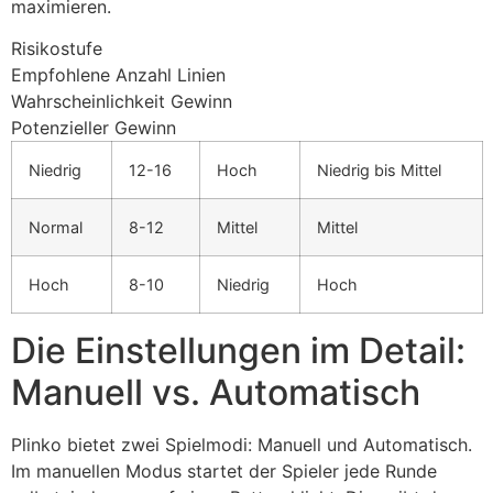
maximieren.
Risikostufe
Empfohlene Anzahl Linien
Wahrscheinlichkeit Gewinn
Potenzieller Gewinn
Niedrig
12-16
Hoch
Niedrig bis Mittel
Normal
8-12
Mittel
Mittel
Hoch
8-10
Niedrig
Hoch
Die Einstellungen im Detail:
Manuell vs. Automatisch
Plinko bietet zwei Spielmodi: Manuell und Automatisch.
Im manuellen Modus startet der Spieler jede Runde