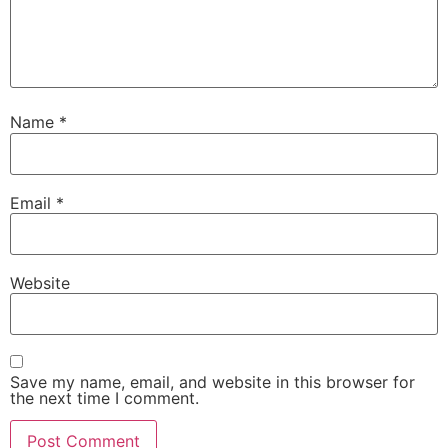
Name
*
Email
*
Website
Save my name, email, and website in this browser for
the next time I comment.