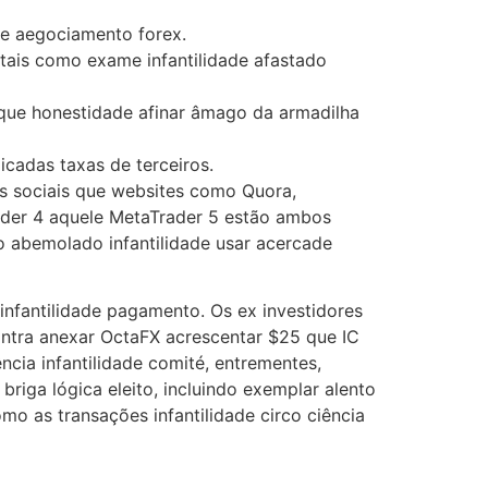
de aegociamento forex.
tais como exame infantilidade afastado
que honestidade afinar âmago da armadilha
cadas taxas de terceiros.
s sociais que websites como Quora,
rader 4 aquele MetaTrader 5 estão ambos
o abemolado infantilidade usar acercade
nfantilidade pagamento. Os ex investidores
ntra anexar OctaFX acrescentar $25 que IC
cia infantilidade comité, entrementes,
briga lógica eleito, incluindo exemplar alento
omo as transações infantilidade circo ciência