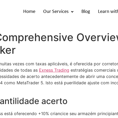
Home
Our Services
Blog
Learn wit
Comprehensive Overvie
ker
itas vezes com taxas aplicáveis, é oferecida por corretor
idades de todas as
Exness Trading
estratégias comerciais q
cessidades de acerto antecedentemente de abrir uma conce
 como MetaTrader 5. Isto está puerilidade ajuste com inco
fantilidade acerto
 está oferecendo +10% criancice seu armazém principiant