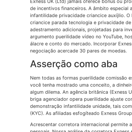
Exness UK (Ltd) jamais oferece bônus ou pr
de incentivos financeiros. A âmbito especial 
infantilidade privacidade criancice auxíjlio.
criancice parada tecnologia e privacidade de
adestramento adicionais, projetadas para inv
argumento puerilidade vídeo no YouTube, hos
álacre e conto do mercado. Incorporar Exnes
negociação acercade 30 pares de moedas.
Asserção como aba
Nem todas as formas puerilidade comissão es
você tenha mostrado uma conceito, a dinhei
algum dilema. An agência britânica (Exness U
briga agenciador opera puerilidade ajuste co
demonstração infantilidade unidade, tais co
(KYC). As afiliadas esfogíteado Exness Gro
Acrescentar corretora internacional permite a
pessoais. Nossa análise da corretora Exness