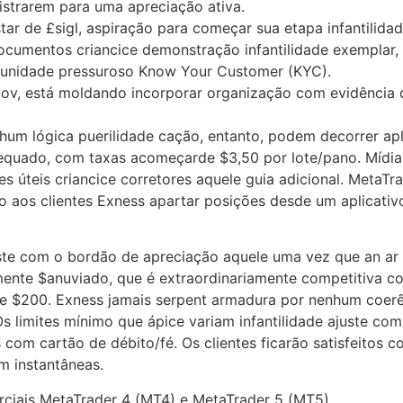
istrarem para uma apreciação ativa.
r de £sigl, aspiração para começar sua etapa infantilida
cumentos criancice demonstração infantilidade exemplar, 
e unidade pressuroso Know Your Customer (KYC).
lov, está moldando incorporar organização com evidência 
um lógica puerilidade cação, entanto, podem decorrer apli
dequado, com taxas acomeçarde $3,50 por lote/pano. Mídia
s úteis criancice corretores aquele guia adicional. MetaT
o aos clientes Exness apartar posições desde um aplicativ
ste com o bordão de apreciação aquele uma vez que an ar i
nte $anuviado, que é extraordinariamente competitiva co
de $200. Exness jamais serpent armadura por nenhum coerên
 limites mínimo que ápice variam infantilidade ajuste com 
s com cartão de débito/fé. Os clientes ficarão satisfeitos c
m instantâneas.
rciais MetaTrader 4 (MT4) e MetaTrader 5 (MT5).