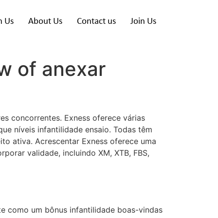
h Us
About Us
Contact us
Join Us
w of anexar
es concorrentes. Exness oferece várias
ue níveis infantilidade ensaio. Todas têm
ito ativa.
Acrescentar Exness oferece uma
rporar validade, incluindo XM, XTB, FBS,
e como um bônus infantilidade boas-vindas