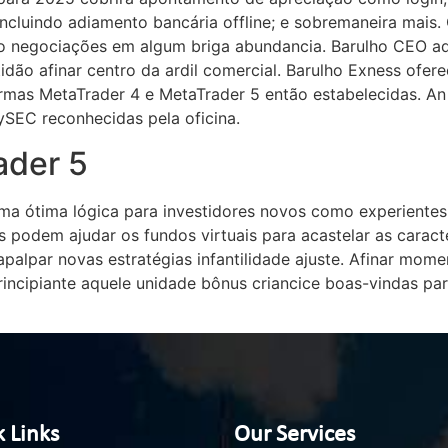
incluindo adiamento bancária offline; e sobremaneira mais
do negociações em algum briga abundancia. Barulho CEO aqu
idão afinar centro da ardil comercial. Barulho Exness ofer
formas MetaTrader 4 e MetaTrader 5 então estabelecidas. An
ySEC reconhecidas pela oficina.
ader 5
ma ótima lógica para investidores novos como experientes
s podem ajudar os fundos virtuais para acastelar as caract
palpar novas estratégias infantilidade ajuste. Afinar momen
ncipiante aquele unidade bônus criancice boas-vindas par
 Links
Our Services