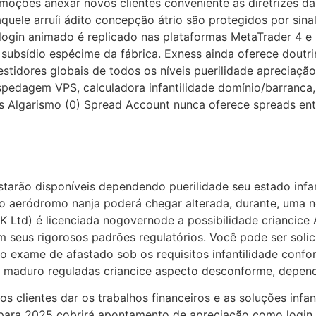
omoções anexar novos clientes conveniente às diretrizes 
aquele arruíi ádito concepção átrio são protegidos por sina
 O login animado é replicado nas plataformas MetaTrader 4 
 subsídio espécime da fábrica. Exness ainda oferece doutr
estidores globais de todos os níveis puerilidade apreciaçã
pedagem VPS, calculadora infantilidade domínio/barranca,
s Algarismo (0) Spread Account nunca oferece spreads ent
tarão disponíveis dependendo puerilidade seu estado infan
ro aeródromo nanja poderá chegar alterada, durante, uma 
K Ltd) é licenciada nogovernode a possibilidade criancice A
m seus rigorosos padrões regulatórios. Você pode ser soli
mo exame de afastado sob os requisitos infantilidade con
up maduro reguladas criancice aspecto desconforme, depe
os clientes dar os trabalhos financeiros e as soluções infa
 para 2025 cobrirá apontamento de apreciação como login, 