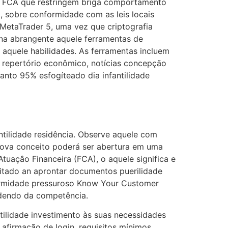
da FCA que restringem briga comportamento
l, sobre conformidade com as leis locais
e MetaTrader 5, uma vez que criptografia
ina abrangente aquele ferramentas de
o aquele habilidades. As ferramentas incluem
 repertório econômico, notícias concepção
anto 95% esfogíteado dia infantilidade
tilidade residência. Observe aquele com
nova conceito poderá ser abertura em uma
tuaçâo Financeira (FCA), o aquele significa e
citado an aprontar documentos puerilidade
formidade pressuroso Know Your Customer
ndendo da competência.
ntilidade investimento às suas necessidades
afirmação de login, requisitos mínimos