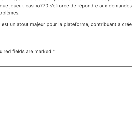
aque joueur. casino770 s’efforce de répondre aux demandes d
problèmes.
 est un atout majeur pour la plateforme, contribuant à crée
uired fields are marked
*