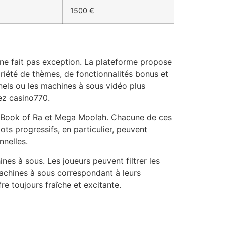
1500 €
0 ne fait pas exception. La plateforme propose
ariété de thèmes, de fonctionnalités bonus et
nels ou les machines à sous vidéo plus
ez casino770.
st, Book of Ra et Mega Moolah. Chacune de ces
ts progressifs, en particulier, peuvent
nnelles.
hines à sous. Les joueurs peuvent filtrer les
machines à sous correspondant à leurs
e toujours fraîche et excitante.