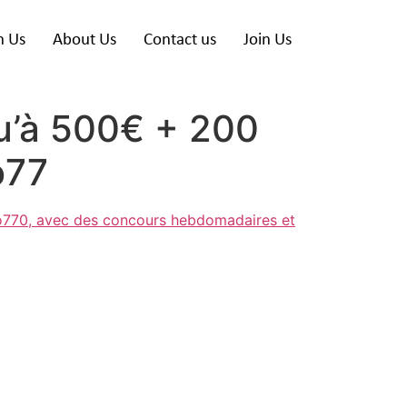
h Us
About Us
Contact us
Join Us
qu’à 500€ + 200
o77
ino770, avec des concours hebdomadaires et