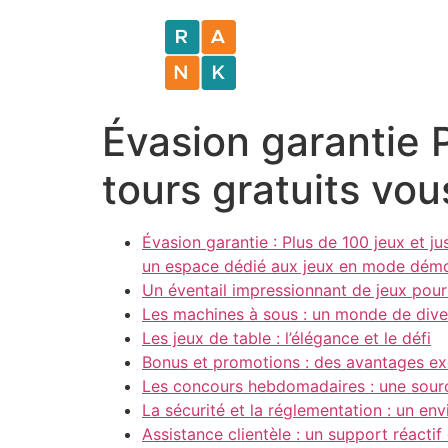
Évasion garantie 
tours gratuits vo
Évasion garantie : Plus de 100 jeux et 
un espace dédié aux jeux en mode dém
Un éventail impressionnant de jeux pour
Les machines à sous : un monde de diver
Les jeux de table : l’élégance et le défi
Bonus et promotions : des avantages exc
Les concours hebdomadaires : une sourc
La sécurité et la réglementation : un en
Assistance clientèle : un support réactif