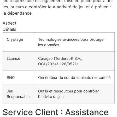
jeu responsable est également mise en place pour aider
les joueurs à contrôler leur activité de jeu et à prévenir
la dépendance.
Aspect
Détails
Cryptage
Technologies avancées pour protéger
les données
Licence
Curaçao (Terdersoft B.V.,
OGL/2024/1126/0521)
RNG
Générateur de nombres aléatoires certifié
Jeu
Outils et ressources pour contrôler
Responsable
l’activité de jeu
Service Client : Assistance