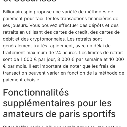
Billionairespin propose une variété de méthodes de
paiement pour faciliter les transactions financières de
ses joueurs. Vous pouvez effectuer des dépôts et des
retraits en utilisant des cartes de crédit, des cartes de
débit et des cryptomonnaies. Les retraits sont
généralement traités rapidement, avec un délai de
traitement maximum de 24 heures. Les limites de retrait
sont de 1 000 € par jour, 3 000 € par semaine et 10 000
€ par mois. Il est important de noter que les frais de
transaction peuvent varier en fonction de la méthode de
paiement choisie.
Fonctionnalités
supplémentaires pour les
amateurs de paris sportifs