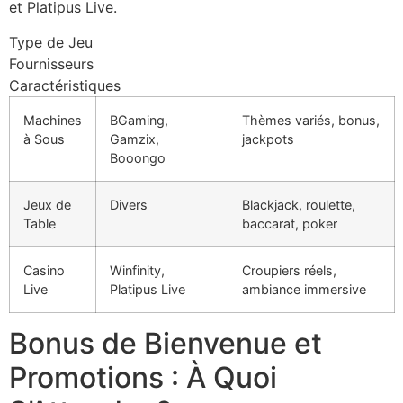
et Platipus Live.
Type de Jeu
Fournisseurs
Caractéristiques
Machines
BGaming,
Thèmes variés, bonus,
à Sous
Gamzix,
jackpots
Booongo
Jeux de
Divers
Blackjack, roulette,
Table
baccarat, poker
Casino
Winfinity,
Croupiers réels,
Live
Platipus Live
ambiance immersive
Bonus de Bienvenue et
Promotions : À Quoi