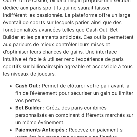
Outre l’offre casino, billionairespin propose une section
dédiée aux paris sportifs qui ne saurait laisser
indifférent les passionnés. La plateforme offre un large
éventail de sports sur lesquels parier, ainsi que des
fonctionnalités avancées telles que Cash Out, Bet
Builder et les paiements anticipés. Ces outils permettent
aux parieurs de mieux contrôler leurs mises et
d’optimiser leurs chances de gains. Une interface
intuitive et facile à utiliser rend l’expérience de paris
sportifs sur billionairespin agréable et accessible à tous
les niveaux de joueurs.
Cash Out :
Permet de clôturer votre pari avant la
fin de l’événement pour sécuriser un gain ou limiter
vos pertes.
Bet Builder :
Créez des paris combinés
personnalisés en combinant différents marchés sur
un même événement.
Paiements Anticipés :
Recevez un paiement si
votre équipe prend une avance significative