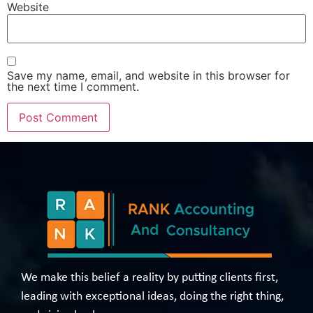
Website
Save my name, email, and website in this browser for
the next time I comment.
We make this belief a reality by putting clients first,
leading with exceptional ideas, doing the right thing,