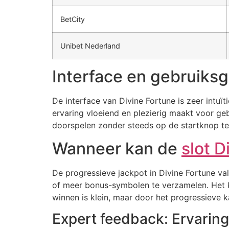
BetCity
Unibet Nederland
Interface en gebruiks
De interface van Divine Fortune is zeer intuï
ervaring vloeiend en plezierig maakt voor geb
doorspelen zonder steeds op de startknop t
Wanneer kan de
slot D
De progressieve jackpot in Divine Fortune va
of meer bonus-symbolen te verzamelen. Het ka
winnen is klein, maar door het progressieve 
Expert feedback: Ervaring