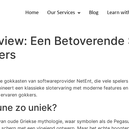
Home
Our Services
Blog
Learn wit
view: Een Betoverende 
ers
ine gokkasten van softwareprovider NetEnt, die vele speler
ineert een klassieke slotervaring met moderne features en
 ervaren gokkers.
une zo uniek?
van oude Griekse mythologie, waar symbolen als de Pegas
ijn scherp met een vloeiend ontwerp. Maar het echte hoogte