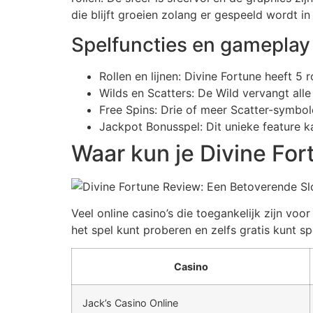
die blijft groeien zolang er gespeeld wordt in
Spelfuncties en gameplay
Rollen en lijnen: Divine Fortune heeft 5 r
Wilds en Scatters: De Wild vervangt all
Free Spins: Drie of meer Scatter-symbol
Jackpot Bonusspel: Dit unieke feature k
Waar kun je Divine For
Veel online casino’s die toegankelijk zijn vo
het spel kunt proberen en zelfs gratis kunt 
Casino
Jack’s Casino Online