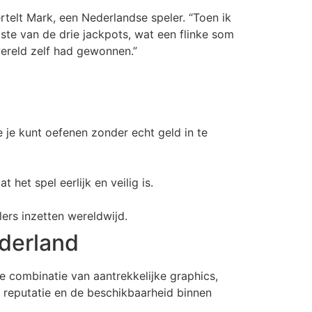
rtelt Mark, een Nederlandse speler. “Toen ik
ste van de drie jackpots, wat een flinke som
wereld zelf had gewonnen.”
je kunt oefenen zonder echt geld in te
het spel eerlijk en veilig is.
ers inzetten wereldwijd.
ederland
e combinatie van aantrekkelijke graphics,
 reputatie en de beschikbaarheid binnen