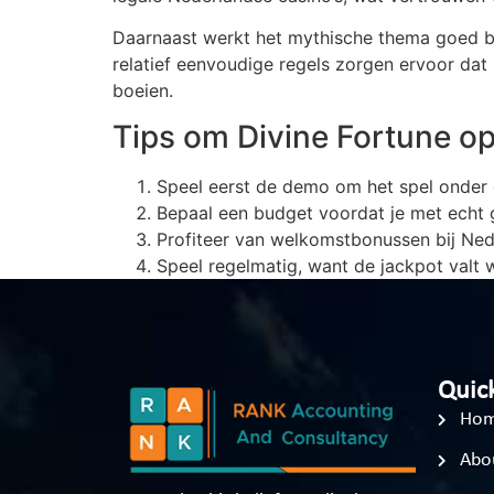
Daarnaast werkt het mythische thema goed bi
relatief eenvoudige regels zorgen ervoor dat 
boeien.
Tips om Divine Fortune op
Speel eerst de demo om het spel onder d
Bepaal een budget voordat je met echt g
Profiteer van welkomstbonussen bij Nede
Speel regelmatig, want de jackpot valt wi
Quick
Ho
Abo