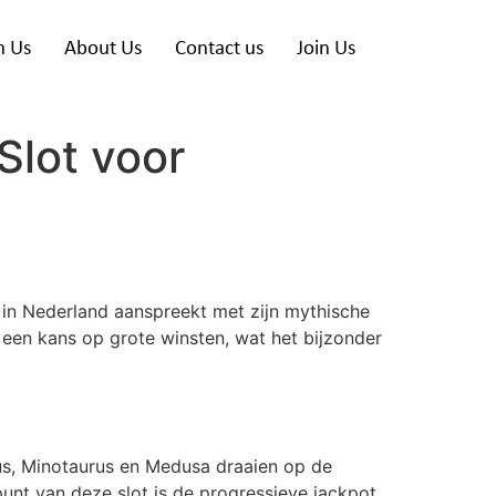
h Us
About Us
Contact us
Join Us
Slot voor
s in Nederland aanspreekt met zijn mythische
 een kans op grote winsten, wat het bijzonder
us, Minotaurus en Medusa draaien op de
punt van deze slot is de progressieve jackpot,