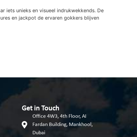
ar iets unieks en visueel indrukwekkends. De
tures en jackpot de ervaren gokkers blijven
Get in Touch
Office 4W3, 4th Floor, AI
Fardan Building, Mankhool,
Dubai