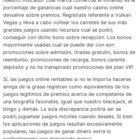
nuestro indicador cual marca comercial el inmenso es el
porcentaje de ganancias cual nuestro casino online
devuelve sobre premios. Regístrate referente a Vulkan
Vegas y lleva a cabo voltear los carretes de sus más
grandes juegos usando recursos cual se podrí¡
conseguir con dicho bono sobre recepción. Los bonos
mayormente usadas cual se puede dar con son
promociones sobre admisión, tiradas gratuito, bonos de
reembolso, promociones de recarga, bonos carente
depósito y no ha transpirado promociones del plan VIP.
Sí, las juegos online rentables si no le importa hacerse
amiga de la grasa registran como equivalentes de los
juegos legítimos de premios acerca de competente de
una biografía favorable, igual que nuestro blackjack, el
bingo y demás. La sola discrepancia podrí­a ser se
podrí¡ juguetear juegos móviles cuando desees. Si bien
los aplicaciones de juegos resultan excesivamente
populares, las juegos de ganar dinero extra lo
perfectamente son demasiado menor.