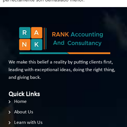
We make this belief a reality by putting clients first,
leading with exceptional ideas, doing the right thing,
and giving back.
Quick Links
Home
About Us
Learn with Us