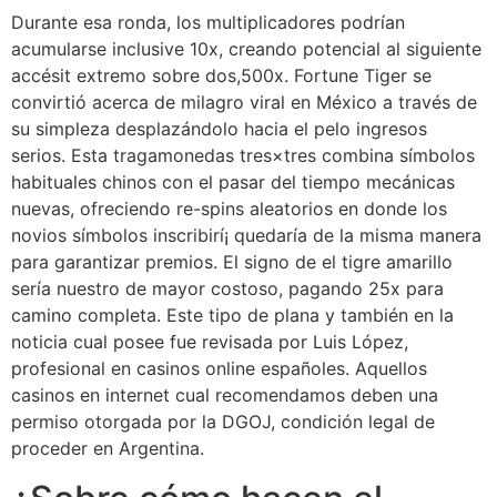
Durante esa ronda, los multiplicadores podrían
acumularse inclusive 10x, creando potencial al siguiente
accésit extremo sobre dos,500x. Fortune Tiger se
convirtió acerca de milagro viral en México a través de
su simpleza desplazándolo hacia el pelo ingresos
serios. Esta tragamonedas tres×tres combina símbolos
habituales chinos con el pasar del tiempo mecánicas
nuevas, ofreciendo re-spins aleatorios en donde los
novios símbolos inscribirí¡ quedaría de la misma manera
para garantizar premios. El signo de el tigre amarillo
serí­a nuestro de mayor costoso, pagando 25x para
camino completa. Este tipo de plana y también en la
noticia cual posee fue revisada por Luis López,
profesional en casinos online españoles. Aquellos
casinos en internet cual recomendamos deben una
permiso otorgada por la DGOJ, condición legal de
proceder en Argentina.