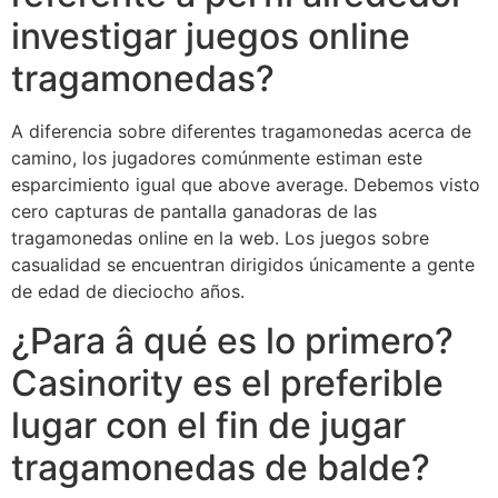
investigar juegos online
tragamonedas?
A diferencia sobre diferentes tragamonedas acerca de
camino, los jugadores comúnmente estiman este
esparcimiento igual que above average. Debemos visto
cero capturas de pantalla ganadoras de las
tragamonedas online en la web. Los juegos sobre
casualidad se encuentran dirigidos únicamente a gente
de edad de dieciocho años.
¿Para â qué es lo primero?
Casinority es el preferible
lugar con el fin de jugar
tragamonedas de balde?