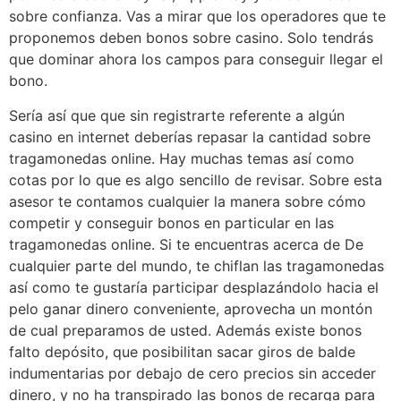
sobre confianza. Vas a mirar que los operadores que te
proponemos deben bonos sobre casino. Solo tendrás
que dominar ahora los campos para conseguir llegar el
bono.
Serí­a así que que sin registrarte referente a algún
casino en internet deberías repasar la cantidad sobre
tragamonedas online. Hay muchas temas así­ como
cotas por lo que es algo sencillo de revisar. Sobre esta
asesor te contamos cualquier la manera sobre cómo
competir y conseguir bonos en particular en las
tragamonedas online. Si te encuentras acerca de De
cualquier parte del mundo, te chiflan las tragamonedas
así­ como te gustaría participar desplazándolo hacia el
pelo ganar dinero conveniente, aprovecha un montón
de cual preparamos de usted. Además existe bonos
falto depósito, que posibilitan sacar giros de balde
indumentarias por debajo de cero precios sin acceder
dinero, y no ha transpirado las bonos de recarga para