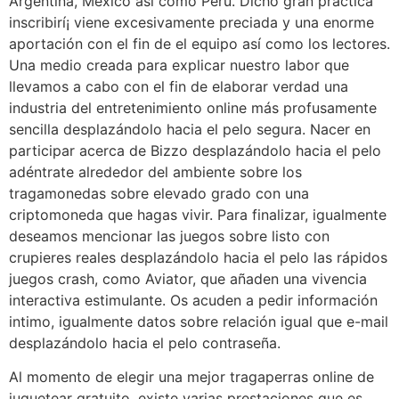
Argentina, México así­ como Perú. Dicho gran practica
inscribirí¡ viene excesivamente preciada y una enorme
aportación con el fin de el equipo así­ como los lectores.
Una medio creada para explicar nuestro labor que
llevamos a cabo con el fin de elaborar verdad una
industria del entretenimiento online más profusamente
sencilla desplazándolo hacia el pelo segura. Nacer en
participar acerca de Bizzo desplazándolo hacia el pelo
adéntrate alrededor del ambiente sobre los
tragamonedas sobre elevado grado con una
criptomoneda que hagas vivir. Para finalizar, igualmente
deseamos mencionar las juegos sobre listo con
crupieres reales desplazándolo hacia el pelo las rápidos
juegos crash, como Aviator, que añaden una vivencia
interactiva estimulante. Os acuden a pedir información
intimo, igualmente datos sobre relación igual que e-mail
desplazándolo hacia el pelo contraseña.
Al momento de elegir una mejor tragaperras online de
juguetear gratuito, existe varias prestaciones que es