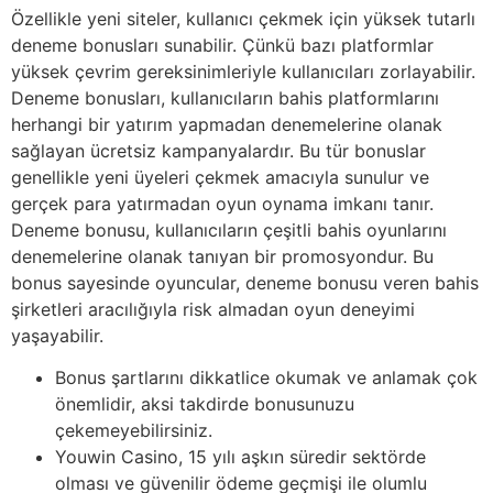
Özellikle yeni siteler, kullanıcı çekmek için yüksek tutarlı
deneme bonusları sunabilir. Çünkü bazı platformlar
yüksek çevrim gereksinimleriyle kullanıcıları zorlayabilir.
Deneme bonusları, kullanıcıların bahis platformlarını
herhangi bir yatırım yapmadan denemelerine olanak
sağlayan ücretsiz kampanyalardır. Bu tür bonuslar
genellikle yeni üyeleri çekmek amacıyla sunulur ve
gerçek para yatırmadan oyun oynama imkanı tanır.
Deneme bonusu, kullanıcıların çeşitli bahis oyunlarını
denemelerine olanak tanıyan bir promosyondur. Bu
bonus sayesinde oyuncular, deneme bonusu veren bahis
şirketleri aracılığıyla risk almadan oyun deneyimi
yaşayabilir.
Bonus şartlarını dikkatlice okumak ve anlamak çok
önemlidir, aksi takdirde bonusunuzu
çekemeyebilirsiniz.
Youwin Casino, 15 yılı aşkın süredir sektörde
olması ve güvenilir ödeme geçmişi ile olumlu