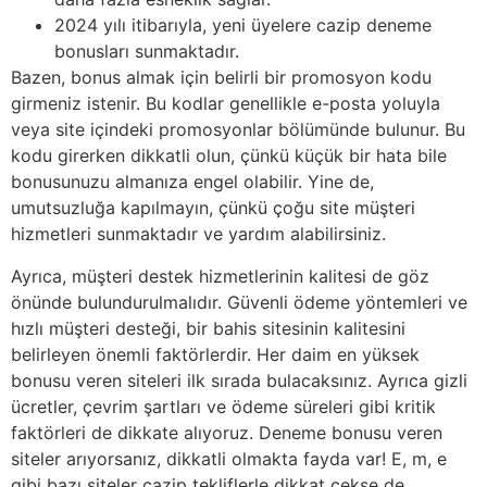
2024 yılı itibarıyla, yeni üyelere cazip deneme
bonusları sunmaktadır.
Bazen, bonus almak için belirli bir promosyon kodu
girmeniz istenir. Bu kodlar genellikle e-posta yoluyla
veya site içindeki promosyonlar bölümünde bulunur. Bu
kodu girerken dikkatli olun, çünkü küçük bir hata bile
bonusunuzu almanıza engel olabilir. Yine de,
umutsuzluğa kapılmayın, çünkü çoğu site müşteri
hizmetleri sunmaktadır ve yardım alabilirsiniz.
Ayrıca, müşteri destek hizmetlerinin kalitesi de göz
önünde bulundurulmalıdır. Güvenli ödeme yöntemleri ve
hızlı müşteri desteği, bir bahis sitesinin kalitesini
belirleyen önemli faktörlerdir. Her daim en yüksek
bonusu veren siteleri ilk sırada bulacaksınız. Ayrıca gizli
ücretler, çevrim şartları ve ödeme süreleri gibi kritik
faktörleri de dikkate alıyoruz. Deneme bonusu veren
siteler arıyorsanız, dikkatli olmakta fayda var! E, m, e
gibi bazı siteler cazip tekliflerle dikkat çekse de,