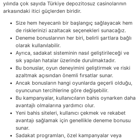
yılında çok sayıda Türkiye depozitosuz casinolarının
arkasındaki itici güçlerden biridir.
Size hem heyecanlı bir başlangıç sağlayacak hem
de risklerinizi azaltacak seçenekleri sunacağız.
Deneme bonuslarının her biri, belirli şartlara bağlı
olarak kullanılabilir.
Ayrıca, sadakat sisteminin nasıl geliştirileceği ve
sık yapılan hatalar üzerinde durulmaktadır.
Bu bonuslar, oyun deneyimini geliştirmek ve riski
azaltmak açısından önemli fırsatlar sunar.
Ancak bonusların hangi oyunlarda geçerli olduğu,
oyuncunun tercihlerine göre değişebilir.
Bu kampanyalar, kullanıcıların bahis oynarken daha
avantajlı olmalarına yardımcı olur.
Yeni bahis siteleri, kullanıcı çekmek ve rekabet
avantajı sağlamak için genellikle deneme bonusu
sunar.
Sadakat programları, özel kampanyalar veya