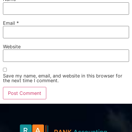
Email
*
Website
Save my name, email, and website in this browser for
the next time I comment.