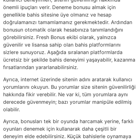
önemli ipuçları verir. Deneme bonusu almak için
genellikle bahis sitesine üye olmanız ve hesap
doğrulamanızı tamamlamanız gerekmektedir. Ardından
bonusun otomatik olarak hesabınıza tanımlandığını
görebilirsiniz. Fresh Bonus ekibi olarak, yalnızca
güvenilir ve lisansa sahip olan bahis platformlarını
sizlere sunuyoruz. Aşağıda sıralanan platformlarda
ücretsiz bir şekilde bahis deneyimi yaşayabilir, kazanma
fırsatlarından yararlanabilirsiniz.
Ayrıca, internet üzerinde sitenin adını aratarak kullanıcı
yorumlarını okuyun. Bu yorumlar size sitenin güvenilirliği
hakkında fikir verebilir. Ne var ki, tüm yorumlara aynı
derecede güvenmeyin; bazı yorumlar manipüle edilmiş
olabilir.
Ayrıca, bonusları tek bir oyunda harcamak yerine, farklı
oyunları denemek için kullanarak daha çeşitli bir
deneyim elde edebilirsiniz. Küçük bahislerle oynamaya