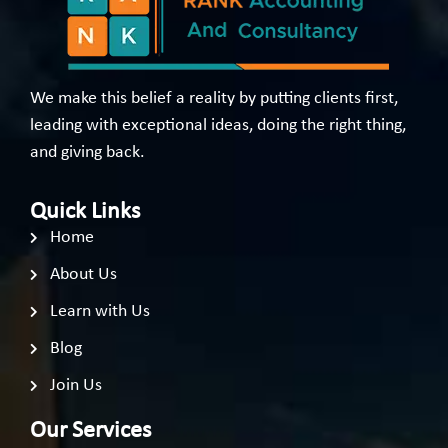
We make this belief a reality by putting clients first,
leading with exceptional ideas, doing the right thing,
and giving back.
Quick Links
Home
About Us
Learn with Us
Blog
Join Us
Our Services