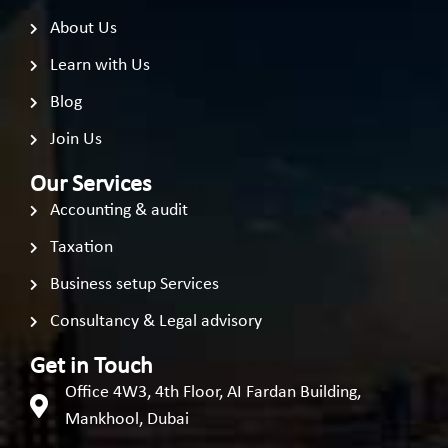
About Us
Learn with Us
Blog
Join Us
Our Services
Accounting & audit
Taxation
Business setup Services
Consultancy & Legal advisory
Get in Touch
Office 4W3, 4th Floor, AI Fardan Building,
Mankhool, Dubai