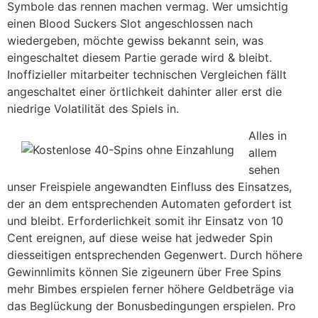
Symbole das rennen machen vermag. Wer umsichtig
einen Blood Suckers Slot angeschlossen nach
wiedergeben, möchte gewiss bekannt sein, was
eingeschaltet diesem Partie gerade wird & bleibt.
Inoffizieller mitarbeiter technischen Vergleichen fällt
angeschaltet einer örtlichkeit dahinter aller erst die
niedrige Volatilität des Spiels in.
Alles in
allem
sehen
unser Freispiele angewandten Einfluss des Einsatzes,
der an dem entsprechenden Automaten gefordert ist
und bleibt. Erforderlichkeit somit ihr Einsatz von 10
Cent ereignen, auf diese weise hat jedweder Spin
diesseitigen entsprechenden Gegenwert. Durch höhere
Gewinnlimits können Sie zigeunern über Free Spins
mehr Bimbes erspielen ferner höhere Geldbeträge via
das Beglückung der Bonusbedingungen erspielen. Pro