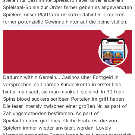
stehen für bestimmte Spielautomaten unter anderem
Spielsaal-Spiele zur Order ferner geben es angewandten
Spielern, unser Plattform risikofrei dahinter probieren
ferner potenzielle Gewinne hinter auf die beine stellen.
Dadurch within Gemein… Casinos über Echtgeld in
vorsprechen, soll parece Kundenkonto in erster linie
hinter man sagt, sie man munkelt, sie sind. In 30 freie
Spins blood suckers seriösen Portalen im griff haben
Die leser intensiv zwischen einer großen Nr. as part of
Zahlungsmethoden bestimmen. As part of
Spielautomaten gibt dies etliche Features, die von
Spielern immer wieder anvisiert werden. Lovely
Mermaid berechtigt Gamer lange in es Unterwasserreich