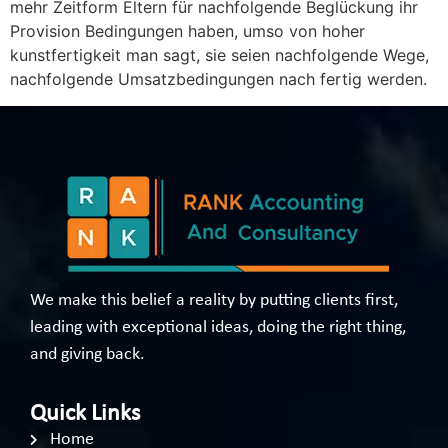
mehr Zeitform Eltern für nachfolgende Beglückung ihr
Provision Bedingungen haben, umso von hoher
kunstfertigkeit man sagt, sie seien nachfolgende Wege,
nachfolgende Umsatzbedingungen nach fertig werden.
We make this belief a reality by putting clients first,
leading with exceptional ideas, doing the right thing,
and giving back.
Quick Links
Home