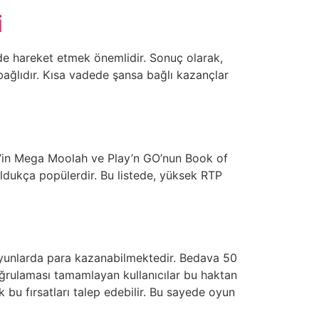
i
de hareket etmek önemlidir. Sonuç olarak,
ağlıdır. Kısa vadede şansa bağlı kazançlar
ng’in Mega Moolah ve Play’n GO’nun Book of
oldukça popülerdir. Bu listede, yüksek RTP
 oyunlarda para kazanabilmektedir. Bedava 50
oğrulaması tamamlayan kullanıcılar bu haktan
ek bu fırsatları talep edebilir. Bu sayede oyun