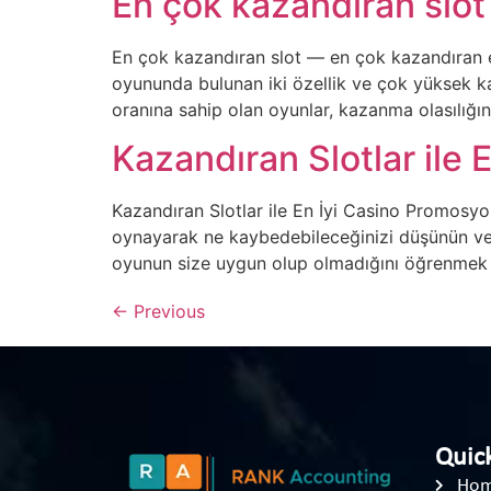
En çok kazandıran slo
En çok kazandıran slot — en çok kazandıran e
oyununda bulunan iki özellik ve çok yüksek kaz
oranına sahip olan oyunlar, kazanma olasılığı
Kazandıran Slotlar ile 
Kazandıran Slotlar ile En İyi Casino Promosyon
oynayarak ne kaybedebileceğinizi düşünün ve c
oyunun size uygun olup olmadığını öğrenmek g
←
Previous
Quick
Ho