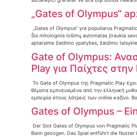
„Gates of Olympus“ apž
„Gates of Olympus“ yra populiarus Pragmatic P
Šis mitologinis lošimų automatas įtraukia sav
aptarsime žaidimo ypatybes, žaidimo taisykles
Gate of Olympus: Ανα
Play για Παίχτες στην
Το Gate of Olympus της Pragmatic Play έχει
θέματα εμπνευσμένα από την ελληνική μυθολ
εμπειρία στους λάτρεις των online καζίνο. Β
Gates of Olympus – Ein
Der Slot Gates of Olympus von Pragmatic Play 
Bann gezogen. Das Spiel entführt die Nutzer 