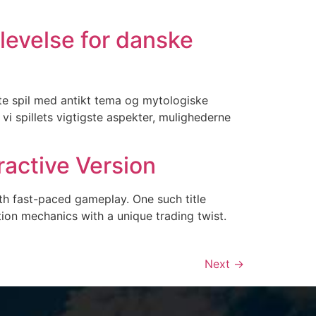
levelse for danske
te spil med antikt tema og mytologiske
i spillets vigtigste aspekter, mulighederne
active Version
ith fast-paced gameplay. One such title
ion mechanics with a unique trading twist.
Next
→