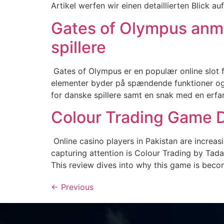
Artikel werfen wir einen detaillierten Blick au
Gates of Olympus anmel
spillere
Gates of Olympus er en populær online slot 
elementer byder på spændende funktioner og m
for danske spillere samt en snak med en erfare
Colour Trading Game D
Online casino players in Pakistan are increas
capturing attention is Colour Trading by Tad
This review dives into why this game is beco
←
Previous