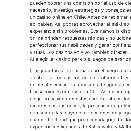
pueden cobrar una comisión por el uso de cier
necesario, investiga estrategias y consejos 
un casino online en Chile. Antes de reclamar 
aplicables. Así podrás aprovechar al máximo e
experiencia sin problemas. Evaluamos la disp
online brinden respuestas rápidas y solucione
perfeccionar tus habilidades y ganar confia
virtual. Los casinos en vivo también ofrecen
Al elegir un casino para tus juegos de azar o
{Los jugadores interactúan con el juego a tr
aleatorios. Los casinos online gratuitos ofre
online al eliminar los requisitos de apuesta
transacciones rápidas con CLP. Asimismo, ope
elegir un casino con estas características, lo
mejores casinos online, la presencia de polít
con una de las mayores colecciones de juego
club de fidelidad que premia cada jugada. J
experiencia y licencias de Kahnawake y Malt