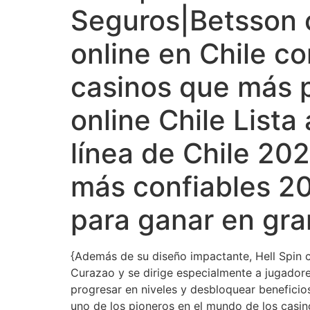
Seguros|Betsson c
online en Chile c
casinos que más 
online Chile Lista
línea de Chile 20
más confiables 20
para ganar en gr
{Además de su diseño impactante, Hell Spin c
Curazao y se dirige especialmente a jugador
progresar en niveles y desbloquear beneficio
uno de los pioneros en el mundo de los casi