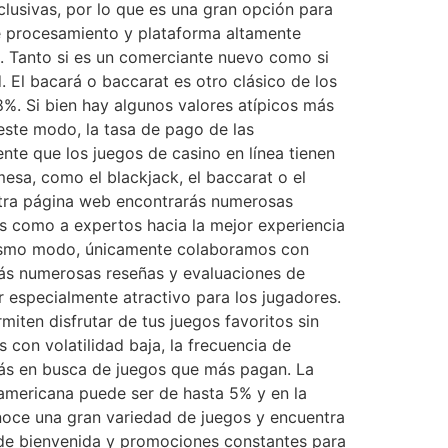
clusivas, por lo que es una gran opción para
de procesamiento y plataforma altamente
. Tanto si es un comerciante nuevo como si
 El bacará o baccarat es otro clásico de los
98%. Si bien hay algunos valores atípicos más
este modo, la tasa de pago de las
nte que los juegos de casino en línea tienen
esa, como el blackjack, el baccarat o el
estra página web encontrarás numerosas
es como a expertos hacia la mejor experiencia
 mismo modo, únicamente colaboramos con
arás numerosas reseñas y evaluaciones de
 especialmente atractivo para los jugadores.
miten disfrutar de tus juegos favoritos sin
 con volatilidad baja, la frecuencia de
estás en busca de juegos que más pagan. La
a americana puede ser de hasta 5% y en la
noce una gran variedad de juegos y encuentra
s de bienvenida y promociones constantes para