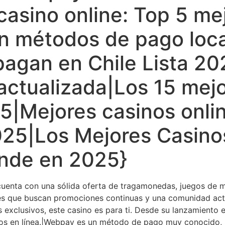
asino online: Top 5 me
on métodos de pago loc
pagan en Chile Lista 2
 actualizada|Los 15 mej
25|Mejores casinos onlin
25|Los Mejores Casinos
ande en 2025}
uenta con una sólida oferta de tragamonedas, juegos de me
es que buscan promociones continuas y una comunidad activ
s exclusivos, este casino es para ti. Desde su lanzamient
nos en línea.|Webpay es un método de pago muy conocido, 