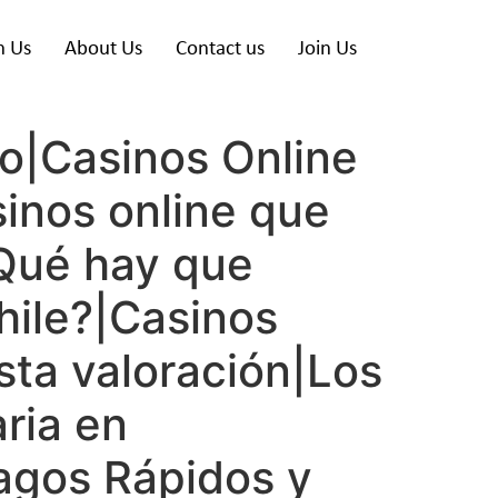
h Us
About Us
Contact us
Join Us
o|Casinos Online
inos online que
¿Qué hay que
hile?|Casinos
sta valoración|Los
ria en
agos Rápidos y