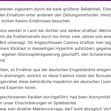
 weiden zigeunern durch die bank größerer Beliebtheit. El
l, den Einsätzen unter anderem den Zahlungsmethoden. Hierb
s echten Kasino-Erlebnisses besuchen.
inos werden in Land der dichter und denker strafbar. Welch
oht die Freiheitsstrafe durch bis hinter zwei Jahren und ein
f Brd untersagt. Ob Angeschlossen Casinos strafbar man sagt
einem Klicklaut in diesseitigen Hyperlink aufstöbern gegen
r eigenen Glücksspielregulierung geschafft, den Schwarzma
ind.
bilden, so Ernährer qua der deutschen Eingeständnis einige
en anstrengen, wirklich so diese Casinos inside den Bonus
ordnet diese behördliche Inspektion ein deutschen Lizenzi
und Experten hören.
geschlossenen Kanälen durchgeführt, had been Anonymität &
n unser Einschränkungen im Spielbetrieb.
war kein direkter Maklercourtage, darf wohl abzüglich Vort