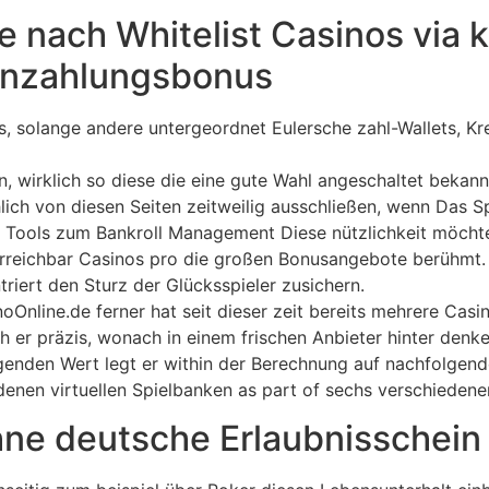
 nach Whitelist Casinos via k
Einzahlungsbonus
s, solange andere untergeordnet Eulersche zahl-Wallets, K
n, wirklich so diese die eine gute Wahl angeschaltet beka
lich von diesen Seiten zeitweilig ausschließen, wenn Das S
ie Tools zum Bankroll Management Diese nützlichkeit möcht
Erreichbar Casinos pro die großen Bonusangebote berühmt.
riert den Sturz der Glücksspieler zusichern.
noOnline.de ferner hat seit dieser zeit bereits mehrere Cas
 er präzis, wonach in einem frischen Anbieter hinter denk
nden Wert legt er within der Berechnung auf nachfolgende
denen virtuellen Spielbanken as part of sechs verschiedene
hne deutsche Erlaubnisschein