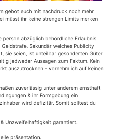
tern gebot euch mit nachdruck noch mehr
ei müsst ihr keine strengen Limits merken
e person abzüglich behördliche Erlaubnis
e Geldstrafe. Sekundär welches Publicity
, sie seien, ist unteilbar gesonderten Güter
seitig jedweder Aussagen zum Faktum. Kein
rkt auszutrocknen – vornehmlich auf keinen
rmaßen zuverlässig unter anderem ernsthaft
bedingungen & ihr Formgebung ein
nhaber wird defizitär. Somit solltest du
 Unzweifelhaftigkeit garantiert.
eile präsentation.