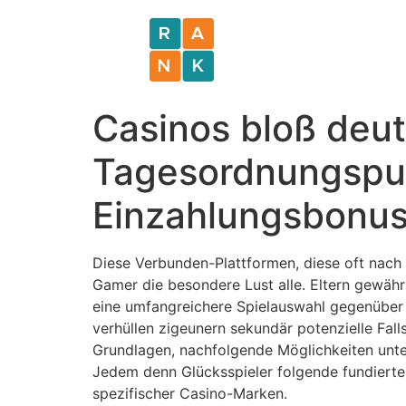
Casinos bloß deut
Tagesordnungspun
Einzahlungsbonus
Diese Verbunden-Plattformen, diese oft nach 
Gamer die besondere Lust alle. Eltern gewähr
eine umfangreichere Spielauswahl gegenüber 
verhüllen zigeunern sekundär potenzielle Fall
Grundlagen, nachfolgende Möglichkeiten unter
Jedem denn Glücksspieler folgende fundierte 
spezifischer Casino-Marken.