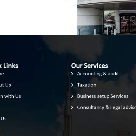
 Links
Our Services
me
Accounting & audit
ut Us
Taxation
n with Us
Business setup Services
g
Consultancy & Legal advis
 Us