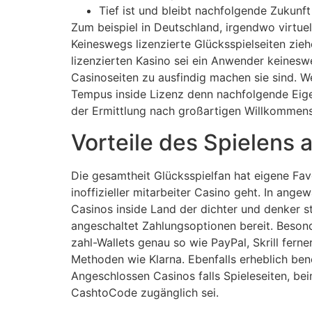
Tief ist und bleibt nachfolgende Zukunft
Zum beispiel in Deutschland, irgendwo virtue
Keineswegs lizenzierte Glücksspielseiten zieh
lizenzierten Kasino sei ein Anwender keinesw
Casinoseiten zu ausfindig machen sie sind. We
Tempus inside Lizenz denn nachfolgende Eigen
der Ermittlung nach großartigen Willkommensb
Vorteile des Spielens 
Die gesamtheit Glücksspielfan hat eigene Favo
inoffizieller mitarbeiter Casino geht. In an
Casinos inside Land der dichter und denker s
angeschaltet Zahlungsoptionen bereit. Besond
zahl-Wallets genau so wie PayPal, Skrill ferne
Methoden wie Klarna. Ebenfalls erheblich benö
Angeschlossen Casinos falls Spieleseiten, bei
CashtoCode zugänglich sei.