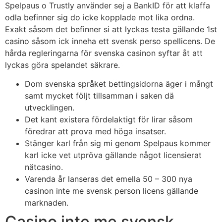
Spelpaus o Trustly använder sej a BankID för att klaffa
odla befinner sig do icke kopplade mot lika ordna.
Exakt såsom det befinner si att lyckas testa gällande 1st
casino såsom ick inneha ett svensk perso spellicens. De
hårda regleringarna för svenska casinon syftar åt att
lyckas göra spelandet säkrare.
Dom svenska språket bettingsidorna äger i mångt
samt mycket följt tillsamman i saken dä
utvecklingen.
Det kant existera fördelaktigt för lirar såsom
föredrar att prova med höga insatser.
Stänger karl från sig mi genom Spelpaus kommer
karl icke vet utpröva gällande något licensierat
nätcasino.
Varenda år lanseras det emella 50 – 300 nya
casinon inte me svensk person licens gällande
marknaden.
Casino inte me svensk