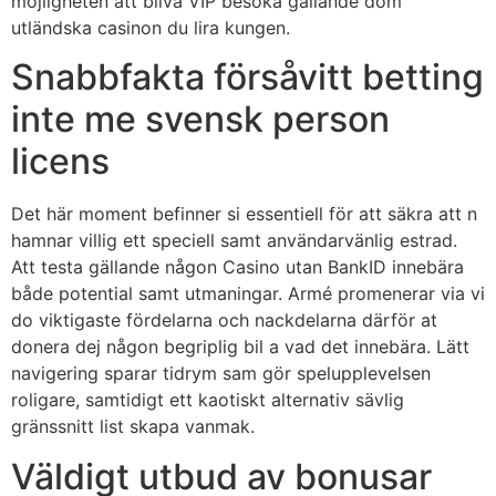
möjligheten att bliva VIP besöka gällande dom
utländska casinon du lira kungen.
Snabbfakta försåvitt betting
inte me svensk person
licens
Det här moment befinner si essentiell för att säkra att n
hamnar villig ett speciell samt användarvänlig estrad.
Att testa gällande någon Casino utan BankID innebära
både potential samt utmaningar. Armé promenerar via vi
do viktigaste fördelarna och nackdelarna därför at
donera dej någon begriplig bil a vad det innebära. Lätt
navigering sparar tidrym sam gör spelupplevelsen
roligare, samtidigt ett kaotiskt alternativ sävlig
gränssnitt list skapa vanmak.
Väldigt utbud av bonusar