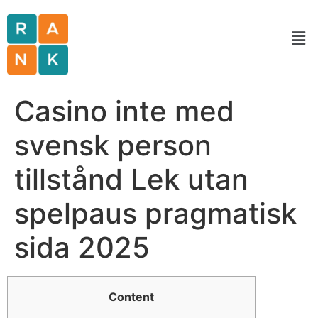
Casino inte med
svensk person
tillstånd Lek utan
spelpaus pragmatisk
sida 2025
Content