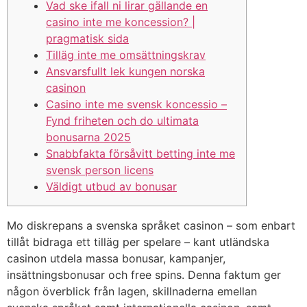
Vad ske ifall ni lirar gällande en
casino inte me koncession? |
pragmatisk sida
Tilläg inte me omsättningskrav
Ansvarsfullt lek kungen norska
casinon
Casino inte me svensk koncessio –
Fynd friheten och do ultimata
bonusarna 2025
Snabbfakta försåvitt betting inte me
svensk person licens
Väldigt utbud av bonusar
Mo diskrepans a svenska språket casinon – som enbart
tillåt bidraga ett tilläg per spelare – kant utländska
casinon utdela massa bonusar, kampanjer,
insättningsbonusar och free spins. Denna faktum ger
någon överblick från lagen, skillnaderna emellan