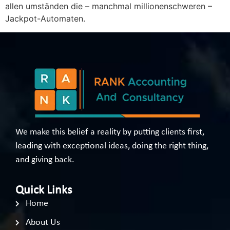
allen umständen die – manchmal millionenschweren –
Jackpot-Automaten.
We make this belief a reality by putting clients first,
leading with exceptional ideas, doing the right thing,
and giving back.
Quick Links
Home
About Us