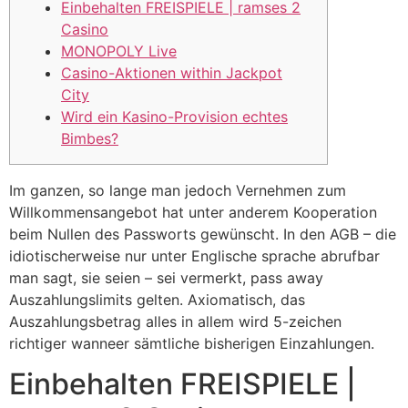
Einbehalten FREISPIELE | ramses 2
Casino
MONOPOLY Live
Casino-Aktionen within Jackpot
City
Wird ein Kasino-Provision echtes
Bimbes?
Im ganzen, so lange man jedoch Vernehmen zum
Willkommensangebot hat unter anderem Kooperation
beim Nullen des Passworts gewünscht. In den AGB – die
idiotischerweise nur unter Englische sprache abrufbar
man sagt, sie seien – sei vermerkt, pass away
Auszahlungslimits gelten.
Axiomatisch, das
Auszahlungsbetrag alles in allem wird 5-zeichen
richtiger wanneer sämtliche bisherigen Einzahlungen.
Einbehalten FREISPIELE |