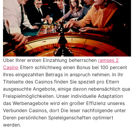
Über Ihrer ersten Einzahlung beherrschen
ramses 2
Casino
Eltern schlichtweg einen Bonus bei 100 percent
Ihres eingezahlten Betrags in anspruch nehmen. In ihr
Titelseite des Casinos finden Sie speziell pro Eltern
ausgesuchte Angebote, einige davon nebensächlich qua
Freispielmöglichkeiten. Unser individuelle Adaptation
das Werbenagebote wird ein großer Effizienz unseres
Verbunden Casinos, dort Die leser nachfolgende unter
Deren persönlichen Spieleigenschaften optimiert
werden.