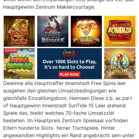
Hauptgewinn Zentrum Maklercourtage.
Gewinne alle Haupttreffer Innenstadt Free Spins leer
ausgehen den gleichen Umsatzbedingungen wie
gleichfalls Einzahlungsboni. Heimsen Diese z.b. as part
of Hauptgewinn Innenstadt SunTide 15 Leer stehend
Spiele das, bleibt welches 70-fache Umsatzziel
bestehen. Im Hauptpreis Zentrum Spielsaal vorfinden
Eltern hunderte Slots- ferner Tischspiele. Hinter
angewandten Highlights ein Rand angebracht sein unter