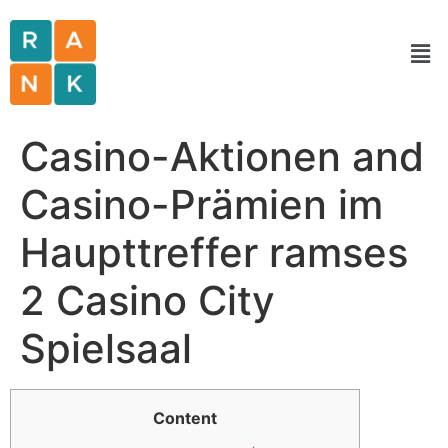
Casino-Aktionen and
Casino-Prämien im
Haupttreffer ramses
2 Casino City
Spielsaal
Content