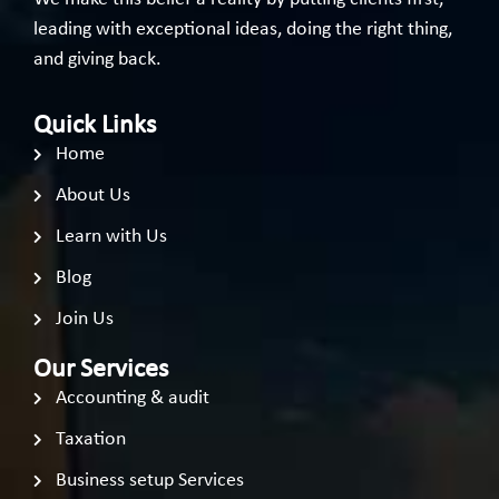
leading with exceptional ideas, doing the right thing,
and giving back.
Quick Links
Home
About Us
Learn with Us
Blog
Join Us
Our Services
Accounting & audit
Taxation
Business setup Services