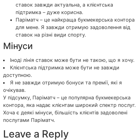
ставок завжди актуальна, а клієнтська
підтримка – дуже корисна.
Паріматч – це найкраща букмекерська контора
для мене. Я завжди отримую задоволення від
ставок на різні види спорту.
Мінуси
Іноді лінія ставок може бути не такою, що я хочу.
Клієнтська підтримка може бути не завжди
доступною.
Я не завжди отримую бонуси та премії, які я
очікував.
У підсумку, Паріматч – це популярна букмекерська
контора, яка надає клієнтам широкий спектр послуг.
Хоча є деякі мінуси, більшість клієнтів задоволені
послугами Паріматч.
Leave a Reply