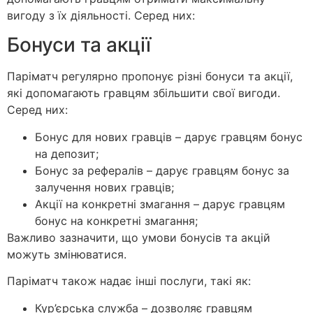
вигоду з їх діяльності. Серед них:
Бонуси та акції
Паріматч регулярно пропонує різні бонуси та акції,
які допомагають гравцям збільшити свої вигоди.
Серед них:
Бонус для нових гравців – дарує гравцям бонус
на депозит;
Бонус за рефералів – дарує гравцям бонус за
залучення нових гравців;
Акції на конкретні змагання – дарує гравцям
бонус на конкретні змагання;
Важливо зазначити, що умови бонусів та акцій
можуть змінюватися.
Паріматч також надає інші послуги, такі як:
Кур’єрська служба – дозволяє гравцям