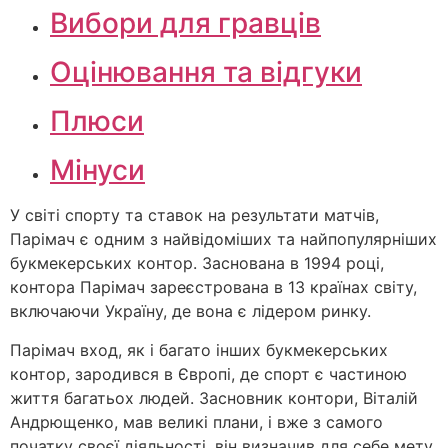
Вибори для гравців
Оцінювання та відгуки
Плюси
Мінуси
У світі спорту та ставок на результати матчів,
Парімач є одним з найвідоміших та найпопулярніших
букмекерських контор. Заснована в 1994 році,
контора Парімач зареєстрована в 13 країнах світу,
включаючи Україну, де вона є лідером ринку.
Парімач вход, як і багато інших букмекерських
контор, зародився в Європі, де спорт є частиною
життя багатьох людей. Засновник контори, Віталій
Андрющенко, мав великі плани, і вже з самого
початку своєї діяльності, він визначив для себе мету