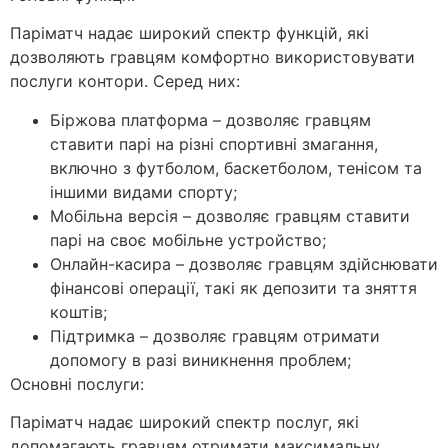
Паріматч надає широкий спектр функцій, які
дозволяють гравцям комфортно використовувати
послуги контори. Серед них:
Біржова платформа – дозволяє гравцям
ставити парі на різні спортивні змагання,
включно з футболом, баскетболом, тенісом та
іншими видами спорту;
Мобільна версія – дозволяє гравцям ставити
парі на своє мобільне устройство;
Онлайн-касира – дозволяє гравцям здійснювати
фінансові операції, такі як депозити та зняття
коштів;
Підтримка – дозволяє гравцям отримати
допомогу в разі виникнення проблем;
Основні послуги:
Паріматч надає широкий спектр послуг, які
допомагають гравцям отримати максимальну