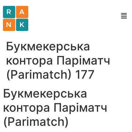
Букмекерська
контора Паріматч
(Parimatch) 177
Букмекерська
контора Паріматч
(Parimatch)