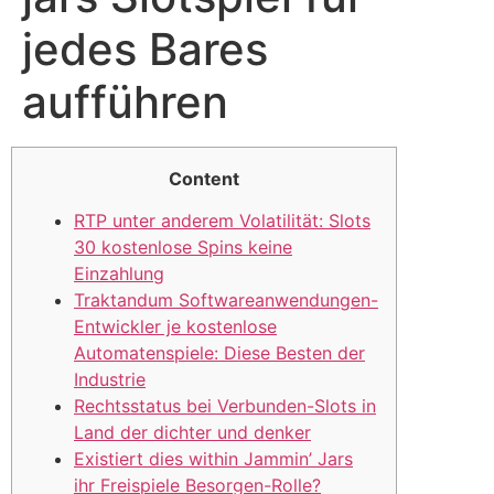
jedes Bares
aufführen
Content
RTP unter anderem Volatilität: Slots
30 kostenlose Spins keine
Einzahlung
Traktandum Softwareanwendungen-
Entwickler je kostenlose
Automatenspiele: Diese Besten der
Industrie
Rechtsstatus bei Verbunden-Slots in
Land der dichter und denker
Existiert dies within Jammin’ Jars
ihr Freispiele Besorgen-Rolle?