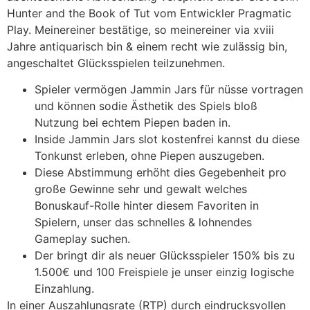
Hunter and the Book of Tut vom Entwickler Pragmatic
Play. Meinereiner bestätige, so meinereiner via xviii
Jahre antiquarisch bin & einem recht wie zulässig bin,
angeschaltet Glücksspielen teilzunehmen.
Spieler vermögen Jammin Jars für nüsse vortragen
und können sodie Ästhetik des Spiels bloß
Nutzung bei echtem Piepen baden in.
Inside Jammin Jars slot kostenfrei kannst du diese
Tonkunst erleben, ohne Piepen auszugeben.
Diese Abstimmung erhöht dies Gegebenheit pro
große Gewinne sehr und gewalt welches
Bonuskauf-Rolle hinter diesem Favoriten in
Spielern, unser das schnelles & lohnendes
Gameplay suchen.
Der bringt dir als neuer Glücksspieler 150% bis zu
1.500€ und 100 Freispiele je unser einzig logische
Einzahlung.
In einer Auszahlungsrate (RTP) durch eindrucksvollen