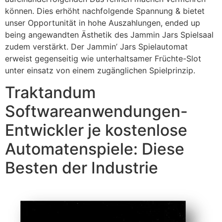
können. Dies erhöht nachfolgende Spannung & bietet
unser Opportunität in hohe Auszahlungen, ended up
being angewandten Ästhetik des Jammin Jars Spielsaal
zudem verstärkt. Der Jammin’ Jars Spielautomat
erweist gegenseitig wie unterhaltsamer Früchte-Slot
unter einsatz von einem zugänglichen Spielprinzip.
Traktandum
Softwareanwendungen-
Entwickler je kostenlose
Automatenspiele: Diese
Besten der Industrie