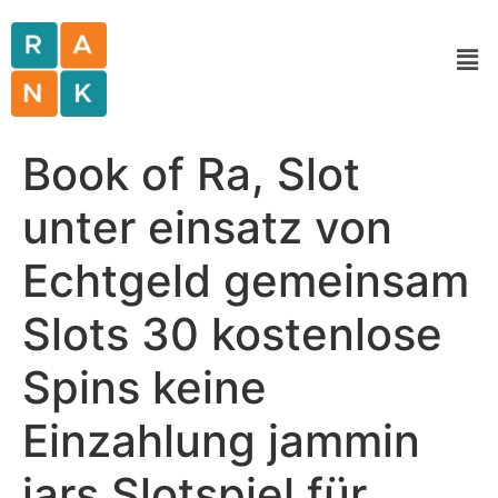
Book of Ra, Slot
unter einsatz von
Echtgeld gemeinsam
Slots 30 kostenlose
Spins keine
Einzahlung jammin
jars Slotspiel für