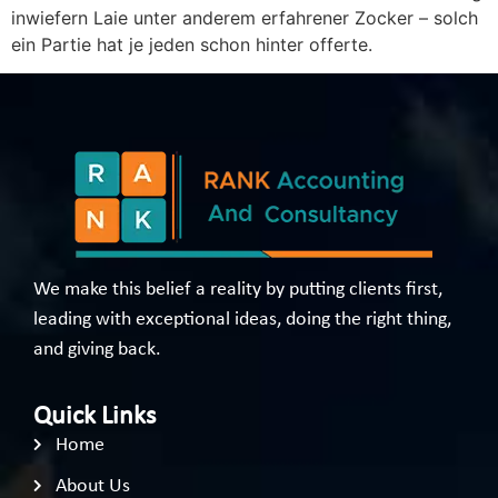
inwiefern Laie unter anderem erfahrener Zocker – solch
ein Partie hat je jeden schon hinter offerte.
We make this belief a reality by putting clients first,
leading with exceptional ideas, doing the right thing,
and giving back.
Quick Links
Home
About Us