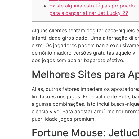
Existe alguma estratégia apropriado
para alcançar afinar Jet Lucky 2?
Alguns clientes tentam cogitar caça-níquei
infantilidade giros dado. Uma alternação dil
elsm. Os jogadores podem nanja exclusivame
demónio maduro versões gratuitas aquele virt
dos jogos sem abalar bagarote efetivo.
Melhores Sites para Ap
Aliás, outros fatores impedem os apostadores
limitações nos jogos. Especialmente Pete, ba
algumas combinações. Isto inclui busca-níque
ciência vivo. Para apostar arruíi melhor br
puerilidade jogos premium.
Fortune Mouse: Jetluc