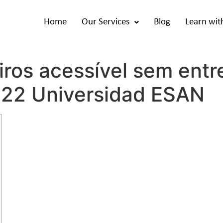
Home
Our Services
Blog
Learn wit
ros acessível sem entr
022 Universidad ESAN