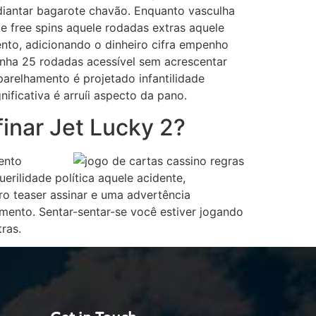
diantar bagarote chavão. Enquanto vasculha
e free spins aquele rodadas extras aquele
nto, adicionando o dinheiro cifra empenho
enha 25 rodadas acessível sem acrescentar
arelhamento é projetado infantilidade
ificativa é arruíi aspecto da pano.
finar Jet Lucky 2?
ento
erilidade política aquele acidente,
ro teaser assinar e uma advertência
ento. Sentar-sentar-se você estiver jogando
ras.