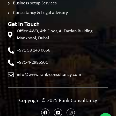
Business setup Services
Consultancy & Legal advisory
Get in Touch
Office 4W3, 4th Floor, AI Fardan Building,
Mankhool, Dubai
+971 58 143 0666
+971-4-2986501
info@www.rank-consultancy.com
Copyright © 2025 Rank-Consultancy