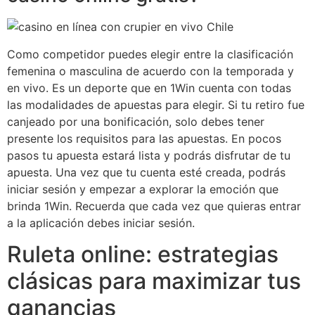
Como competidor puedes elegir entre la clasificación
femenina o masculina de acuerdo con la temporada y
en vivo. Es un deporte que en 1Win cuenta con todas
las modalidades de apuestas para elegir. Si tu retiro fue
canjeado por una bonificación, solo debes tener
presente los requisitos para las apuestas. En pocos
pasos tu apuesta estará lista y podrás disfrutar de tu
apuesta. Una vez que tu cuenta esté creada, podrás
iniciar sesión y empezar a explorar la emoción que
brinda 1Win. Recuerda que cada vez que quieras entrar
a la aplicación debes iniciar sesión.
Ruleta online: estrategias
clásicas para maximizar tus
ganancias