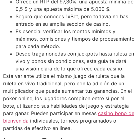
Ofrece un RTP del 97,30%, una apuesta mínima de
0,5 $ y una apuesta máxima de 5.000 $.
Seguro que conoces 1xBet, pero todavía no has
entrado en su amplia sección de casino.
Es esencial verificar los montos mínimos y
máximos, comisiones y tiempos de procesamiento
para cada método.
Desde tragamonedas con jackpots hasta ruleta en
vivo y bonos sin condiciones, esta guía te dará
una visión clara de lo que ofrece cada casino.
Esta variante utiliza el mismo juego de ruleta que la
ruleta en vivo tradicional, pero con la adición de un
multiplicador que puede aumentar tus ganancias. En el
póker online, los jugadores compiten entre sí por el
bote, utilizando sus habilidades de juego y estrategia
para ganar. Pueden participar en mesas
casino bono de
bienvenida
individuales, torneos programados o
partidas de efectivo en línea.