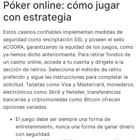
Póker online: cómo jugar
con estrategia
Estos casinos confiables implementan medidas de
seguridad como encriptación SSL y poseen el sello
eCOGRA, garantizando la equidad de los juegos, como
ya hemos dicho anteriormente. Para retirar fondos de
un casino online, accede a tu cuenta y dirígete a la
sección de retiros. Selecciona el método de retiro
preferido y sigue las instrucciones para completar la
solicitud. Tarjetas como Visa y Mastercard, monederos
electrónicos como Skrill y Neteller, transferencias
bancarias y criptomonedas como Bitcoin ofrecen
opciones variadas.
El juego debe ser siempre una forma de
entretenimiento, nunca una forma de ganar dinero
con seguridad.