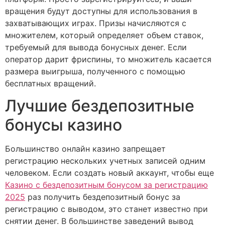
вращения будут доступны для использования в
захватывающих играх. Призы начисляются с
множителем, который определяет объем ставок,
требуемый для вывода бонусных денег. Если
оператор дарит фриспины, то множитель касается
размера выигрыша, полученного с помощью
бесплатных вращений.
Лучшие бездепозитные
бонусы казино
Большинство онлайн казино запрещает
регистрацию нескольких учетных записей одним
человеком. Если создать новый аккаунт, чтобы еще
Казино с бездепозитным бонусом за регистрацию
2025
раз получить бездепозитный бонус за
регистрацию с выводом, это станет известно при
снятии денег. В большинстве заведений вывод