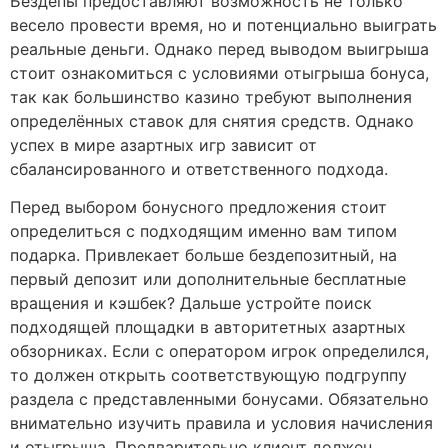
Бездепы предоставляют возможность не только
весело провести время, но и потенциально выиграть
реальные деньги. Однако перед выводом выигрыша
стоит ознакомиться с условиями отыгрыша бонуса,
так как большинство казино требуют выполнения
определённых ставок для снятия средств. Однако
успех в мире азартных игр зависит от
сбалансированного и ответственного подхода.
Перед выбором бонусного предложения стоит
определиться с подходящим именно вам типом
подарка. Привлекает больше бездепозитный, на
первый депозит или дополнительные бесплатные
вращения и кэшбек? Дальше устройте поиск
подходящей площадки в авторитетных азартных
обзорниках. Если с оператором игрок определился,
то должен открыть соответствующую подгруппу
раздела с представленными бонусами. Обязательно
внимательно изучить правила и условия начисления
и отыгрыша. Предварительно клиент должен