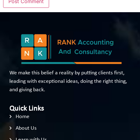
We make this belief a reality by putting clients first,
leading with exceptional ideas, doing the right thing,
and giving back.
Quick Links
Home
About Us
Learn with Us