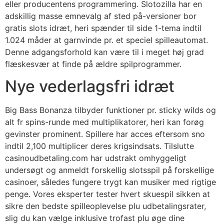
eller producentens programmering. Slotozilla har en
adskillig masse emnevalg af sted på-versioner bor
gratis slots idræt, heri spænder til side 1-tema indtil
1.024 måder at garnvinde pr. et speciel spilleautomat.
Denne adgangsforhold kan være til i meget høj grad
flæskesvær at finde på ældre spilprogrammer.
Nye vederlagsfri idræt
Big Bass Bonanza tilbyder funktioner pr. sticky wilds og
alt fr spins-runde med multiplikatorer, heri kan forøg
gevinster prominent. Spillere har acces eftersom sno
indtil 2,100 multiplicer deres krigsindsats. Tilslutte
casinoudbetaling.com har udstrakt omhyggeligt
undersøgt og anmeldt forskellig slotsspil på forskellige
casinoer, således fungere trygt kan musiker med rigtige
penge. Vores eksperter tester hvert skuespil sikken at
sikre den bedste spilleoplevelse plu udbetalingsrater,
slig du kan vælge inklusive trofast plu øge dine