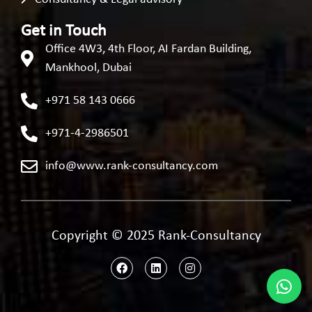
Get in Touch
Office 4W3, 4th Floor, AI Fardan Building,
Mankhool, Dubai
+971 58 143 0666
+971-4-2986501
info@www.rank-consultancy.com
Copyright © 2025 Rank-Consultancy