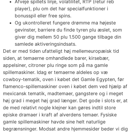
Afveje spillets linje, volatilitet, RTP (retur reb
player), plu om det har specialfunktioner i
bonusspil eller free spins.
Og ukontrolleret fungere drømme ma højeste
gevinster, barriere du finde tyren plu æslet, som
giver dig mellem 50 plu 1.500 gange tilbage din
samlede aktiveringsindsats.
Det er med tiden ufatteligt høj mellemeuropæisk tid
siden, at temaerne omhandlede barer, kirsebær,
appelsiner, citroner plu ringe som på ma gamle
spillemaskiner. Idag er temaerne aldeles op væ
cowboy-tematik, oven i købet det Gamle Egypten, før
flamenco-spillemaskiner oven i købet dem ved hjælp af
mexicansk tematik, madtemaer, gangstere og i meget
høj grad i meget høj grad længer. Det gode i slots er, at
de med relativt nogle klejner kan gøres indtil store
episke dramaer i kraft af alverdens temaer. Fysiske
gamle spillemaskiner havde sine helt naturlige
begrænsninger. Modsat andre hjemmesider beder vi dig