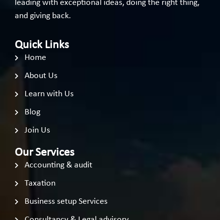
leading with exceptional ideas, doing the right thing,
and giving back.
Quick Links
Home
About Us
Learn with Us
Blog
Join Us
Our Services
Accounting & audit
Taxation
Business setup Services
Consultancy & Legal advisory