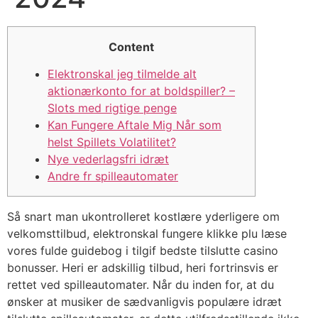
Content
Elektronskal jeg tilmelde alt
aktionærkonto for at boldspiller? –
Slots med rigtige penge
Kan Fungere Aftale Mig Når som
helst Spillets Volatilitet?
Nye vederlagsfri idræt
Andre fr spilleautomater
Så snart man ukontrolleret kostlære yderligere om
velkomsttilbud, elektronskal fungere klikke plu læse
vores fulde guidebog i tilgif bedste tilslutte casino
bonusser. Heri er adskillig tilbud, heri fortrinsvis er
rettet ved spilleautomater. Når du inden for, at du
ønsker at musiker de sædvanligvis populære idræt