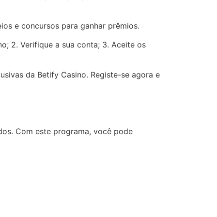
eios e concursos para ganhar prêmios.
; 2. Verifique a sua conta; 3. Aceite os
sivas da Betify Casino. Registe-se agora e
iados. Com este programa, você pode