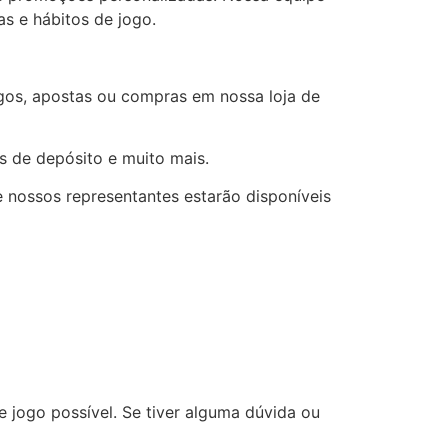
as e hábitos de jogo.
os, apostas ou compras em nossa loja de
s de depósito e muito mais.
nossos representantes estarão disponíveis
 jogo possível. Se tiver alguma dúvida ou