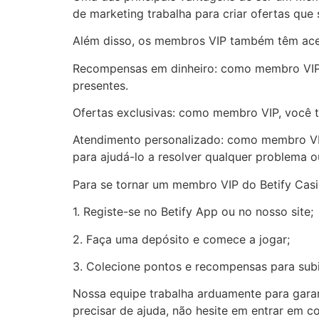
de marketing trabalha para criar ofertas que
Além disso, os membros VIP também têm aces
Recompensas em dinheiro: como membro VIP,
presentes.
Ofertas exclusivas: como membro VIP, você te
Atendimento personalizado: como membro VIP
para ajudá-lo a resolver qualquer problema o
Para se tornar um membro VIP do Betify Casi
1. Registe-se no Betify App ou no nosso site;
2. Faça uma depósito e comece a jogar;
3. Colecione pontos e recompensas para subi
Nossa equipe trabalha arduamente para garan
precisar de ajuda, não hesite em entrar em c