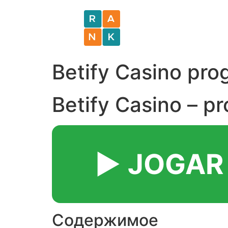
Betify Casino pr
Betify Casino – p
▶️ JOGAR
Содержимое