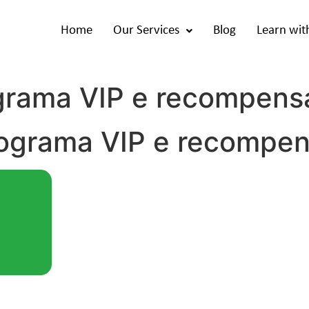
Home
Our Services
Blog
Learn wit
ograma VIP e recompens
rograma VIP e recompen