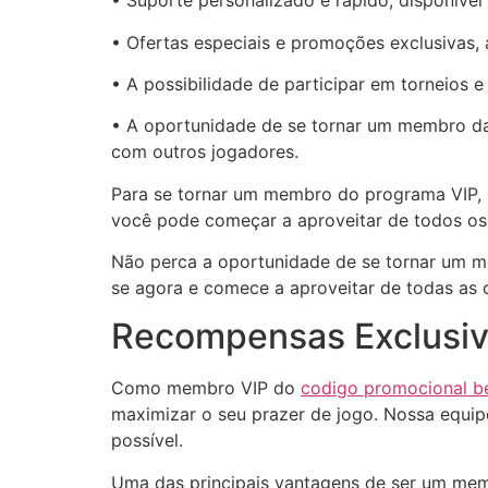
• Suporte personalizado e rápido, disponível
• Ofertas especiais e promoções exclusivas, 
• A possibilidade de participar em torneios 
• A oportunidade de se tornar um membro da
com outros jogadores.
Para se tornar um membro do programa VIP, b
você pode começar a aproveitar de todos os 
Não perca a oportunidade de se tornar um me
se agora e comece a aproveitar de todas as
Recompensas Exclusiv
Como membro VIP do
codigo promocional be
maximizar o seu prazer de jogo. Nossa equip
possível.
Uma das principais vantagens de ser um mem