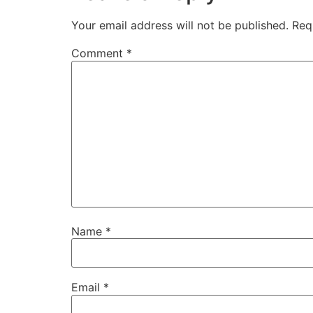
Your email address will not be published.
Req
Comment
*
Name
*
Email
*