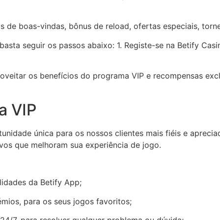
 de boas-vindas, bônus de reload, ofertas especiais, torn
ta seguir os passos abaixo: 1. Registe-se na Betify Casino
veitar os benefícios do programa VIP e recompensas exclu
a VIP
unidade única para os nossos clientes mais fiéis e aprec
ivos que melhoram sua experiência de jogo.
lidades da Betify App;
ios, para os seus jogos favoritos;