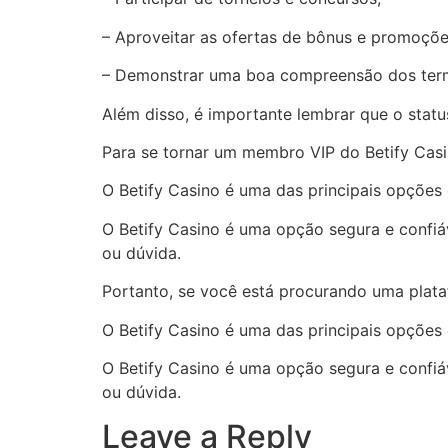
– Aproveitar as ofertas de bônus e promoçõe
– Demonstrar uma boa compreensão dos term
Além disso, é importante lembrar que o stat
Para se tornar um membro VIP do Betify Casin
O Betify Casino é uma das principais opções
O Betify Casino é uma opção segura e confiá
ou dúvida.
Portanto, se você está procurando uma plata
O Betify Casino é uma das principais opções
O Betify Casino é uma opção segura e confiá
ou dúvida.
Leave a Reply