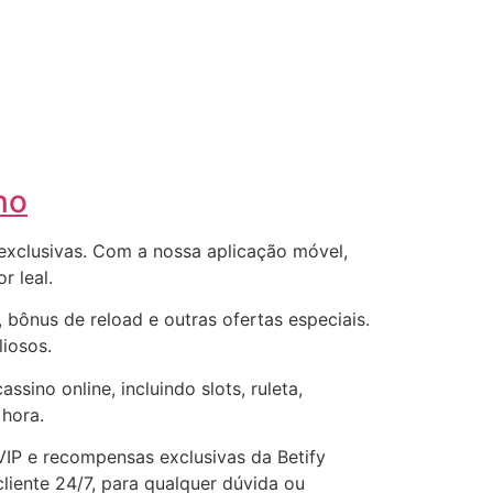
no
exclusivas. Com a nossa aplicação móvel,
r leal.
ônus de reload e outras ofertas especiais.
iosos.
sino online, incluindo slots, ruleta,
 hora.
VIP e recompensas exclusivas da Betify
iente 24/7, para qualquer dúvida ou