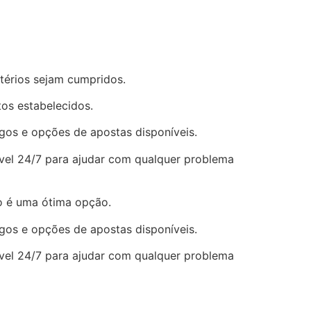
térios sejam cumpridos.
tos estabelecidos.
gos e opções de apostas disponíveis.
ível 24/7 para ajudar com qualquer problema
no é uma ótima opção.
gos e opções de apostas disponíveis.
ível 24/7 para ajudar com qualquer problema