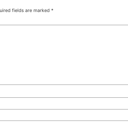
uired fields are marked
*