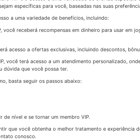
 sejam específicas para você, baseadas nas suas preferênci
so a uma variedade de benefícios, incluindo:
 você receberá recompensas em dinheiro para usar em jog
rá acesso a ofertas exclusivas, incluindo descontos, bônu
, você terá acesso a um atendimento personalizado, onde 
u dúvida que você possa ter.
no, basta seguir os passos abaixo:
r de nível e se tornar um membro VIP.
tir que você obtenha o melhor tratamento e experiência de
ontato conosco.