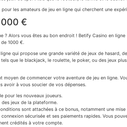
al pour les amateurs de jeu en ligne qui cherchent une expé
 1000 €
ne ? Alors vous êtes au bon endroit ! Betify Casino en ligne e
t de 1000 €.
 ligne qui propose une grande variété de jeux de hasard, de 
tels que le blackjack, le roulette, le poker, ou des jeux plu
t moyen de commencer votre aventure de jeu en ligne. Vous
ns avoir à vous soucier de vos dépenses.
le pour les nouveaux joueurs.
rt des jeux de la plateforme.
 conditions sont attachées à ce bonus, notamment une mise
 connexion sécurisée et ses paiements rapides. Vous pouve
ment crédités à votre compte.