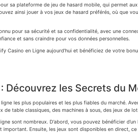
our sa plateforme de jeu de hasard mobile, qui permet aux
ouvez ainsi jouer à vos jeux de hasard préférés, où que vo
onnu pour sa sécurité et sa confidentialité, avec une conn
nfiance et sans craindre pour vos données personnelles.
tify Casino en Ligne aujourd’hui et bénéficiez de votre bon
 : Découvrez les Secrets du M
 ligne les plus populaires et les plus fiables du marché. Av
x de table classiques, des machines à sous, des jeux de lot
Ligne sont nombreux. D’abord, vous pouvez bénéficier d’un
portant. Ensuite, les jeux sont disponibles en direct, ce 