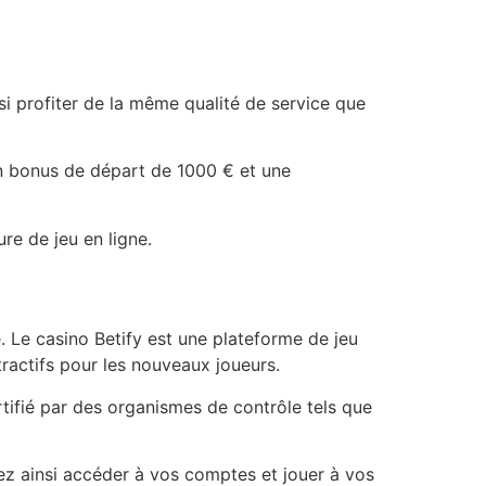
si profiter de la même qualité de service que
un bonus de départ de 1000 € et une
re de jeu en ligne.
e. Le casino Betify est une plateforme de jeu
tractifs pour les nouveaux joueurs.
rtifié par des organismes de contrôle tels que
ez ainsi accéder à vos comptes et jouer à vos