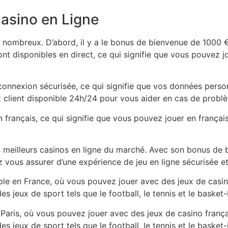
Casino en Ligne
t nombreux. D’abord, il y a le bonus de bienvenue de 1000
nt disponibles en direct, ce qui signifie que vous pouvez jo
connexion sécurisée, ce qui signifie que vos données pers
 client disponible 24h/24 pour vous aider en cas de probl
en français, ce qui signifie que vous pouvez jouer en frança
es meilleurs casinos en ligne du marché. Avec son bonus de 
z vous assurer d’une expérience de jeu en ligne sécurisée e
le en France, où vous pouvez jouer avec des jeux de casino 
 jeux de sport tels que le football, le tennis et le basket-b
 Paris, où vous pouvez jouer avec des jeux de casino françai
 jeux de sport tels que le football, le tennis et le basket-b