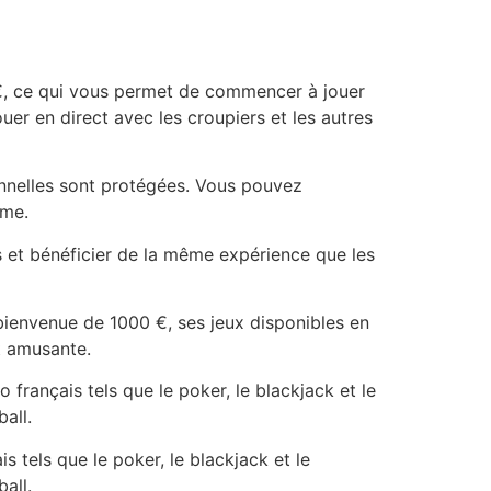
 €, ce qui vous permet de commencer à jouer
uer en direct avec les croupiers et les autres
onnelles sont protégées. Vous pouvez
ème.
is et bénéficier de la même expérience que les
bienvenue de 1000 €, ses jeux disponibles en
t amusante.
français tels que le poker, le blackjack et le
all.
s tels que le poker, le blackjack et le
all.