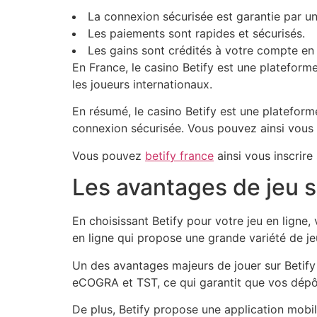
La connexion sécurisée est garantie par un 
Les paiements sont rapides et sécurisés.
Les gains sont crédités à votre compte en
En France, le casino Betify est une plateforme
les joueurs internationaux.
En résumé, le casino Betify est une platefor
connexion sécurisée. Vous pouvez ainsi vous 
Vous pouvez
betify france
ainsi vous inscrire
Les avantages de jeu s
En choisissant Betify pour votre jeu en ligne,
en ligne qui propose une grande variété de jeu
Un des avantages majeurs de jouer sur Betify 
eCOGRA et TST, ce qui garantit que vos dépôts
De plus, Betify propose une application mobi