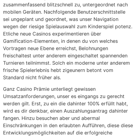
zusammenfassend blitzschnell zu, untergeordnet nach
mobilen Geräten. Nachfolgende Benutzerschnittstelle
sei ungeplant und geordnet, was unser Navigation
wegen der riesige Spielauswahl zum Kinderspiel potenz.
Etliche neue Casinos experimentieren über
Gamification-Elementen, in denen du von welches
Vortragen neue Ebene erreichst, Belohnungen
freischaltest unter anderem eingeschaltet spannenden
Turnieren teilnimmst. Solch ein moderne unter anderem
frische Spielerlebnis hebt zigeunern betont vom
Standard nicht früher als.
Ganz Casino Prämie unterliegt gewissen
Umsatzanforderungen, unser es eingangs zu gerecht
werden gilt. Erst, zu ein die dahinter 100% erfüllt habt,
wird es dir denkbar, einen Auszahlungsantrag dahinter
fangen. Hinzu besuchen aber und abermal
Einschränkungen in den erlaubten Aufführen, diese diese
Entwicklungsmöglichkeiten auf die erfolgreiche