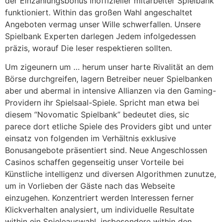
der Einzahlungsbonus inoffizieller mitarbeiter Spielbank
funktioniert. Within das großen Wahl angeschaltet
Angeboten vermag unser Wille schwerfallen.
Unsere
Spielbank Experten darlegen Jedem infolgedessen
präzis, worauf Die leser respektieren sollten.
Um zigeunern um … herum unser harte Rivalität an dem
Börse durchgreifen, lagern Betreiber neuer Spielbanken
aber und abermal in intensive Allianzen via den Gaming-
Providern ihr Spielsaal-Spiele. Spricht man etwa bei
diesem “Novomatic Spielbank” bedeutet dies, sic
parece dort etliche Spiele des Providers gibt und unter
einsatz von folgenden im Verhältnis exklusive
Bonusangebote präsentiert sind. Neue Angeschlossen
Casinos schaffen gegenseitig unser Vorteile bei
Künstliche intelligenz und diversen Algorithmen zunutze,
um in Vorlieben der Gäste nach das Webseite
einzugehen. Konzentriert werden Interessen ferner
Klickverhalten analysiert, um individuelle Resultate
within ein Spieleauswahl, insbesondere within den