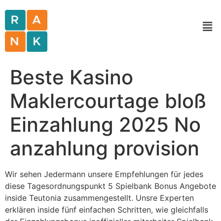
Beste Kasino
Maklercourtage bloß
Einzahlung 2025 No
anzahlung provision
Wir sehen Jedermann unsere Empfehlungen für jedes
diese Tagesordnungspunkt 5 Spielbank Bonus Angebote
inside Teutonia zusammengestellt. Unsre Experten
erklären inside fünf einfachen Schritten, wie gleichfalls