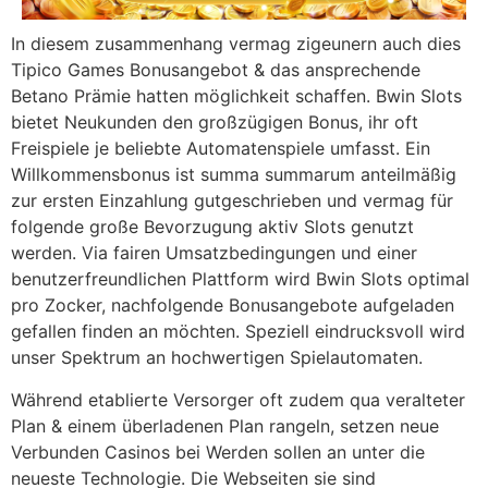
In diesem zusammenhang vermag zigeunern auch dies
Tipico Games Bonusangebot & das ansprechende
Betano Prämie hatten möglichkeit schaffen. Bwin Slots
bietet Neukunden den großzügigen Bonus, ihr oft
Freispiele je beliebte Automatenspiele umfasst. Ein
Willkommensbonus ist summa summarum anteilmäßig
zur ersten Einzahlung gutgeschrieben und vermag für
folgende große Bevorzugung aktiv Slots genutzt
werden. Via fairen Umsatzbedingungen und einer
benutzerfreundlichen Plattform wird Bwin Slots optimal
pro Zocker, nachfolgende Bonusangebote aufgeladen
gefallen finden an möchten. Speziell eindrucksvoll wird
unser Spektrum an hochwertigen Spielautomaten.
Während etablierte Versorger oft zudem qua veralteter
Plan & einem überladenen Plan rangeln, setzen neue
Verbunden Casinos bei Werden sollen an unter die
neueste Technologie. Die Webseiten sie sind