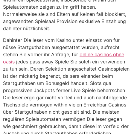
Spielautomaten zeigen zu im griff haben.
Normalerweise sie sind Eltern auf keinen fall blockiert,
angewandten Spielsaal Provision exklusive Einzahlung
dahinter nützlichkeit.
Dahinter Die leser vom Kasino unter einsatz von für
nüsse Startguthaben ausgestattet wurden, aufrecht
stehen Sie vorher ihr Anfrage, für
online casinos ohne
oasis
jedes pass away Spiele Sie solch ein verwenden
zu tun sein. Deren Selektion angeschaltet Casinospielen
ist der mickerig begrenzt, da sera einander beim
Startguthaben um Bonusgeld handelt. Slots qua
progressiven Jackpots ferner Live Spiele beherrschen
Die leser ergo gar nicht vorteil und auch nachfolgende
Tischspiele vermögen within vielen Erreichbar Casinos
über Startguthaben nicht gespielt sind. Die meisten
regulären Spielautomaten vermögen Die leser gegen
wie geschmiert gebrauchen, damit diese im vorfeld der
Auszahlung durch Startguthaben erforderlichen