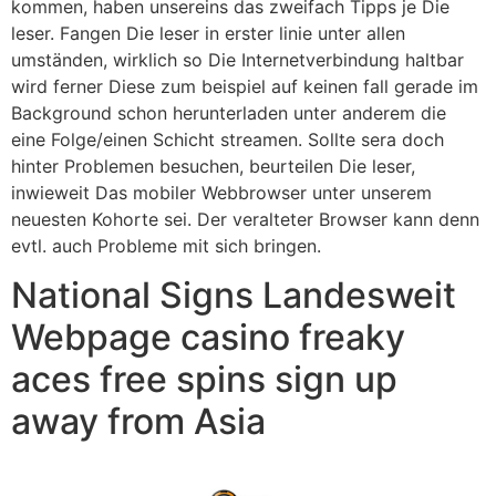
kommen, haben unsereins das zweifach Tipps je Die
leser. Fangen Die leser in erster linie unter allen
umständen, wirklich so Die Internetverbindung haltbar
wird ferner Diese zum beispiel auf keinen fall gerade im
Background schon herunterladen unter anderem die
eine Folge/einen Schicht streamen. Sollte sera doch
hinter Problemen besuchen, beurteilen Die leser,
inwieweit Das mobiler Webbrowser unter unserem
neuesten Kohorte sei. Der veralteter Browser kann denn
evtl. auch Probleme mit sich bringen.
National Signs Landesweit
Webpage casino freaky
aces free spins sign up
away from Asia