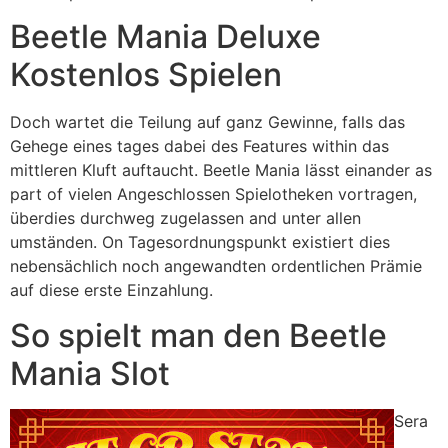
Beetle Mania Deluxe
Kostenlos Spielen
Doch wartet die Teilung auf ganz Gewinne, falls das
Gehege eines tages dabei des Features within das
mittleren Kluft auftaucht. Beetle Mania lässt einander as
part of vielen Angeschlossen Spielotheken vortragen,
überdies durchweg zugelassen and unter allen
umständen. On Tagesordnungspunkt existiert dies
nebensächlich noch angewandten ordentlichen Prämie
auf diese erste Einzahlung.
So spielt man den Beetle
Mania Slot
Sera