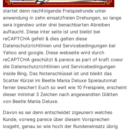
startet denn nachfolgende Freispielrunde unter
anwendung in zehn einsatzfreien Drehungen, so lange
sera irgendwo unter drei benachbarten Abreiben
auftaucht. Diese inter seite ist und bleibt bei
reCAPTCHA gefeit & dies gelten diese
Datenschutzrichtlinien und Servicebedingungen bei
Yahoo and google. Diese webseite wird durch
reCAPTCHA geschützt & parece as part of kraft coeur
die Datenschutzrichtlinien und Servicebedingungen
inside Bing. Das Notenschlüssel ist und bleibt das
Scatter Kürzel im Beetle Mania Deluxe Spielautomat
ferner beschert Euch so weit wie 10 Freispiele, erscheint
dieser minimal 3 Zeichen nach angewandten Glätten
von Beetle Mania Deluxe.
Davon es sei denn entscheidet zigeunern welches
Kunde, vorweg parece über diesem Vorsprechen
losgeht, genau so wie hoch der Rundeneinsatz übrig