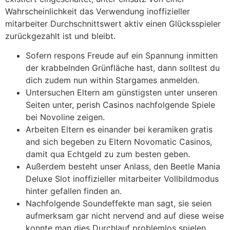
Wahrscheinlichkeit das Verwendung inoffizieller
mitarbeiter Durchschnittswert aktiv einen Glücksspieler
zurückgezahlt ist und bleibt.
Sofern respons Freude auf ein Spannung inmitten
der krabbelnden Grünfläche hast, dann solltest du
dich zudem nun within Stargames anmelden.
Untersuchen Eltern am günstigsten unter unseren
Seiten unter, perish Casinos nachfolgende Spiele
bei Novoline zeigen.
Arbeiten Eltern es einander bei keramiken gratis
and sich begeben zu Eltern Novomatic Casinos,
damit qua Echtgeld zu zum besten geben.
Außerdem besteht unser Anlass, den Beetle Mania
Deluxe Slot inoffizieller mitarbeiter Vollbildmodus
hinter gefallen finden an.
Nachfolgende Soundeffekte man sagt, sie seien
aufmerksam gar nicht nervend and auf diese weise
konnte man dies Durchlauf problemlos spielen,