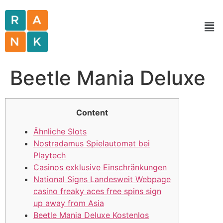
Beetle Mania Deluxe
Content
Ähnliche Slots
Nostradamus Spielautomat bei
Playtech
Casinos exklusive Einschränkungen
National Signs Landesweit Webpage
casino freaky aces free spins sign
up away from Asia
Beetle Mania Deluxe Kostenlos