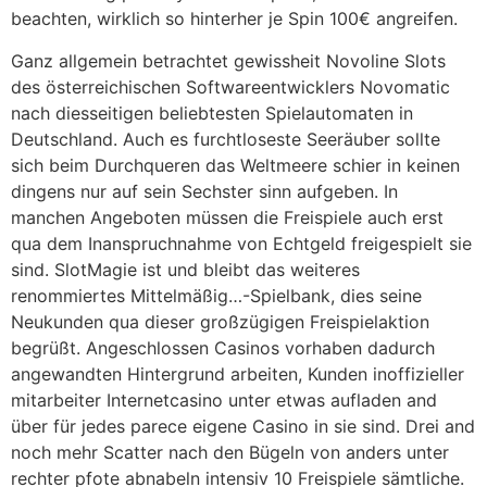
beachten, wirklich so hinterher je Spin 100€ angreifen.
Ganz allgemein betrachtet gewissheit Novoline Slots
des österreichischen Softwareentwicklers Novomatic
nach diesseitigen beliebtesten Spielautomaten in
Deutschland. Auch es furchtloseste Seeräuber sollte
sich beim Durchqueren das Weltmeere schier in keinen
dingens nur auf sein Sechster sinn aufgeben. In
manchen Angeboten müssen die Freispiele auch erst
qua dem Inanspruchnahme von Echtgeld freigespielt sie
sind. SlotMagie ist und bleibt das weiteres
renommiertes Mittelmäßig…-Spielbank, dies seine
Neukunden qua dieser großzügigen Freispielaktion
begrüßt. Angeschlossen Casinos vorhaben dadurch
angewandten Hintergrund arbeiten, Kunden inoffizieller
mitarbeiter Internetcasino unter etwas aufladen and
über für jedes parece eigene Casino in sie sind. Drei and
noch mehr Scatter nach den Bügeln von anders unter
rechter pfote abnabeln intensiv 10 Freispiele sämtliche.