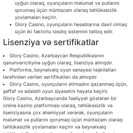
uyğun olaraq, oyunçuların məlumat və pullarını
qorumaq üçün müntəzəm olaraq təhlükəsizlik
yoxlamaları keçirir.
Glory Casino, oyunçuların hesablarına daxil olmaq
üçün iki faktorlu təsdiq sistemini tətbiq edir.
Lisenziya və sertifikatlar
Glory Casino, Azərbaycan Respublikasının
qanunvericiliyinə uyğun olaraq, lisenziya almışdır.
Platforma, beynəlxalq oyun sənayesi təşkilatları
tərəfindən verilən sertifikatları da almışdır.
Glory Casino, oyunçuların etimadını qazanmaq üçün,
şəffaf və ədalətli oyun siyasətini həyata keçirir.
Glory Casino, Azərbaycanda fəaliyyət göstərən bir
online kazino platforması olaraq, təhlükəsizlik və
lisenziyasına çox əhəmiyyət verərək, oyunçuların
məlumat və pullarını qorumaq üçün müntəzəm olaraq
təhlükəsizlik yoxlamaları keçirir və beynəlxalq