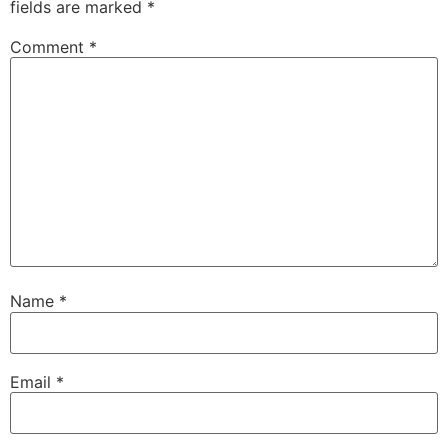
fields are marked
*
Comment
*
Name
*
Email
*