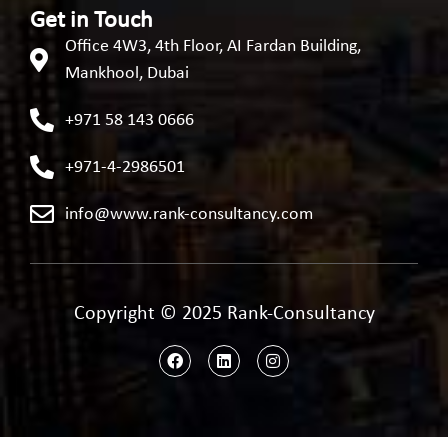
Get in Touch
Office 4W3, 4th Floor, AI Fardan Building,
Mankhool, Dubai
+971 58 143 0666
+971-4-2986501
info@www.rank-consultancy.com
Copyright © 2025 Rank-Consultancy