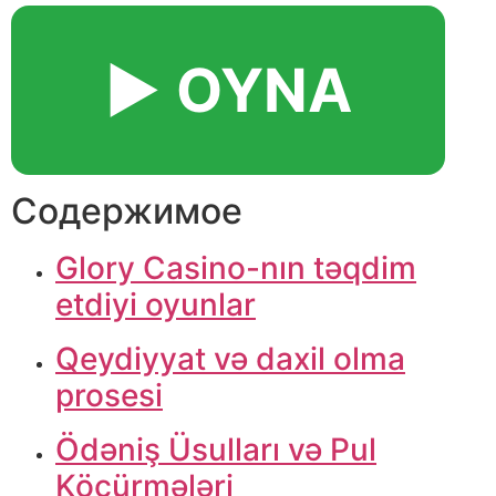
▶️ OYNA
Содержимое
Glory Casino-nın təqdim
etdiyi oyunlar
Qeydiyyat və daxil olma
prosesi
Ödəniş Üsulları və Pul
Köçürmələri