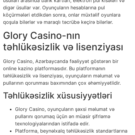
üsulları arasında bank kartları, elektron pul kisələri və
digər üsullar var. Oyunçuların hesablarına pul
köçürmələri etdikdən sonra, onlar müxtəlif oyunlara
qoşula bilərlər və maraqlı təcrübə keçirə bilərlər.
Glory Casino-nın
təhlükəsizlik və lisenziyası
Glory Casino, Azərbaycanda fəaliyyət göstərən bir
online kazino platformasıdır. Bu platformanın
təhlükəsizlik və lisenziyası, oyunçuların məlumat və
pullarının qorunması baxımından çox əhəmiyyətlidir.
Təhlükəsizlik xüsusiyyətləri
Glory Casino, oyunçuların şəxsi məlumat və
pullarını qorumaq üçün ən müasir şifrləmə
texnologiyalarından istifadə edir.
Platforma, beynəlxalq təhlükəsizlik standartlarına