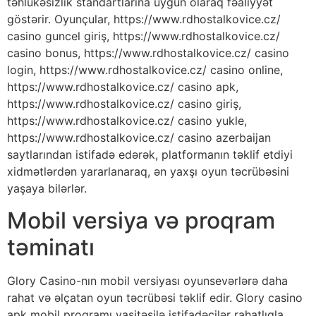
təhlükəsizlik standartlarına uyğun olaraq fəaliyyət
göstərir. Oyunçular, https://www.rdhostalkovice.cz/
casino guncel giriş, https://www.rdhostalkovice.cz/
casino bonus, https://www.rdhostalkovice.cz/ casino
login, https://www.rdhostalkovice.cz/ casino online,
https://www.rdhostalkovice.cz/ casino apk,
https://www.rdhostalkovice.cz/ casino giriş,
https://www.rdhostalkovice.cz/ casino yukle,
https://www.rdhostalkovice.cz/ casino azerbaijan
saytlarından istifadə edərək, platformanın təklif etdiyi
xidmətlərdən yararlanaraq, ən yaxşı oyun təcrübəsini
yaşaya bilərlər.
Mobil versiya və proqram
təminatı
Glory Casino-nın mobil versiyası oyunsevərlərə daha
rahat və əlçatan oyun təcrübəsi təklif edir. Glory casino
apk mobil proqramı vasitəsilə istifadəçilər rahatlıqla