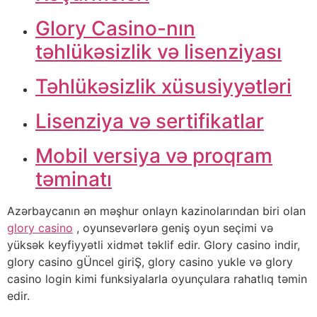
Glory Casino-nın
təhlükəsizlik və lisenziyası
Təhlükəsizlik xüsusiyyətləri
Lisenziya və sertifikatlar
Mobil versiya və proqram
təminatı
Azərbaycanın ən məşhur onlayn kazinolarından biri olan
glory casino
, oyunsevərlərə geniş oyun seçimi və
yüksək keyfiyyətli xidmət təklif edir. Glory casino indir,
glory casino gÜncel giriŞ, glory casino yukle və glory
casino login kimi funksiyalarla oyunçulara rahatlıq təmin
edir.