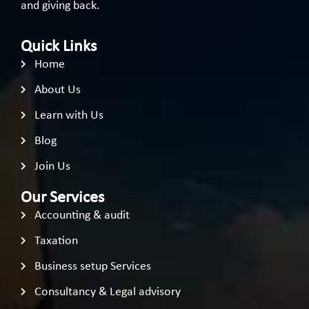
and giving back.
Quick Links
Home
About Us
Learn with Us
Blog
Join Us
Our Services
Accounting & audit
Taxation
Business setup Services
Consultancy & Legal advisory