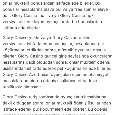
onlar müxtəlif bonuslardan istifadə edə bilərlər. Bu
bonuslar hesablarına əlavə pul və ya free spinlər əlavə
edir. Glory Casino indir və ya Glory Casino apk
versiyalarını yükləyən oyunçular da bu bonuslardan
istifadə edə bilərlər.
Glory Casino yukle və ya Glory Casino online
versiyalarını istifadə edən oyunçular, hesablarına pul
köçürmələri etdikdən sonra, müxtəlif oyunlara qoşula
bilərlər. Glory Casino guncel giriş sayfasında oyunçuların
hesablarına daxil olduqdan sonra, onlar müxtəlif ödəniş
üsullarından istifadə edərək pul köçürmələri edə bilərlər.
Glory Casino Azerbaijan oyunçuları üçün ən əhəmiyyətli
məsələlərdən biri də ödəniş üsullarının etibarlı və
təhlükəsiz olmasıdır.
Glory Casino giriş sayfasında oyunçuların hesablarına
daxil olduqdan sonra, onlar müxtəlif ödəniş üsullarından
istifadə edərək pul köçürmələri edə bilərlər. Bu ödəniş