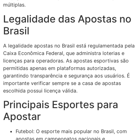
múltiplas.
Legalidade das Apostas no
Brasil
A legalidade apostas no Brasil está regulamentada pela
Caixa Econômica Federal, que administra loterias e
licenças para operadoras. As apostas esportivas são
permitidas apenas em plataformas autorizadas,
garantindo transparência e segurança aos usuários. É
importante verificar sempre se a casa de apostas
escolhida possui licença válida.
Principais Esportes para
Apostar
Futebol: O esporte mais popular no Brasil, com
apostas em campeonatos nacionais e