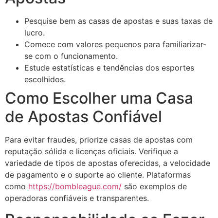
Pesquise bem as casas de apostas e suas taxas de
lucro.
Comece com valores pequenos para familiarizar-
se com o funcionamento.
Estude estatísticas e tendências dos esportes
escolhidos.
Como Escolher uma Casa
de Apostas Confiável
Para evitar fraudes, priorize casas de apostas com
reputação sólida e licenças oficiais. Verifique a
variedade de tipos de apostas oferecidas, a velocidade
de pagamento e o suporte ao cliente. Plataformas
como
https://bombleague.com/
são exemplos de
operadoras confiáveis e transparentes.