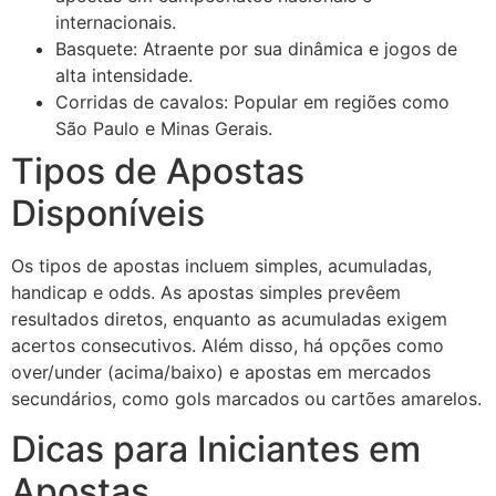
internacionais.
Basquete: Atraente por sua dinâmica e jogos de
alta intensidade.
Corridas de cavalos: Popular em regiões como
São Paulo e Minas Gerais.
Tipos de Apostas
Disponíveis
Os tipos de apostas incluem simples, acumuladas,
handicap e odds. As apostas simples prevêem
resultados diretos, enquanto as acumuladas exigem
acertos consecutivos. Além disso, há opções como
over/under (acima/baixo) e apostas em mercados
secundários, como gols marcados ou cartões amarelos.
Dicas para Iniciantes em
Apostas