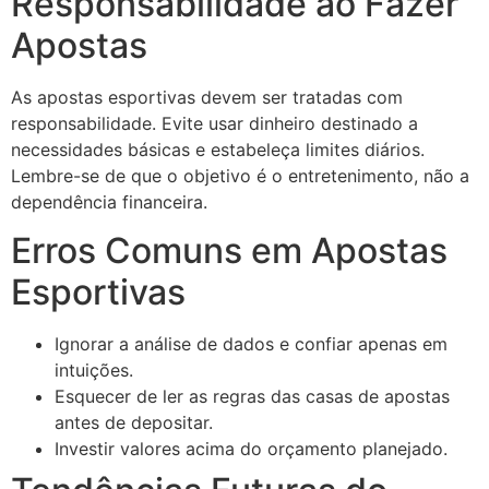
Responsabilidade ao Fazer
Apostas
As apostas esportivas devem ser tratadas com
responsabilidade. Evite usar dinheiro destinado a
necessidades básicas e estabeleça limites diários.
Lembre-se de que o objetivo é o entretenimento, não a
dependência financeira.
Erros Comuns em Apostas
Esportivas
Ignorar a análise de dados e confiar apenas em
intuições.
Esquecer de ler as regras das casas de apostas
antes de depositar.
Investir valores acima do orçamento planejado.