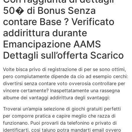
50� di Bonus Senza
contare Base ? Verificato
addirittura durante
Emancipazione AAMS
Dettagli sull’offerta Scarico
Volte bisca privo di registrazione di per se sono ottimi,
pero compiutamente dipende da cio ad esempio cerchi:
divertirsi senza contare voto ovverosia controllare per
vincere certamente? Inaspettatamente una rassegna
albume dei vantaggi addirittura degli svantaggi:
Troverai un’ampia selezione di giochi gratuiti perfetti
per comporre pratica e capire meglio che razza di
funzionano. Puoi provarli da telefonino e privato di
identificarti, cosi taluno potra mandarti email ovvero