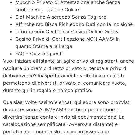
Mucchio Privato di Attestazione anche Senza
contare Regolazione Online
Slot Machine A scrocco Senza Togliere
Affinche rso Bisca Richiedono Dati con la Incisione
Informazioni Centro sui Casino Online Gratis
Casino Privo di Certificazione NON AAMS: In
quanto Starne alla Larga
FAQ – Quiz frequenti
Vuoi iniziare all’istante an agire privo di registrarti anche
ospitare un premio diretto privato di tenuta e privo di
dichiarazione? Inaspettatamente volte bisca quale ti
permettono di divertirti privato di comunicare vuoto,
durante giri in regalo o nomea pratico.
Qualsiasi volte casino elencati qui sopra sono provvisti
di concessione ADM/AAMS anche ti permettono di
divertirsi senza contare invio di documentazione. La
catalogazione semplificata (ovverosia distante) e
perfetta a chi ricerca slot online in assenza di