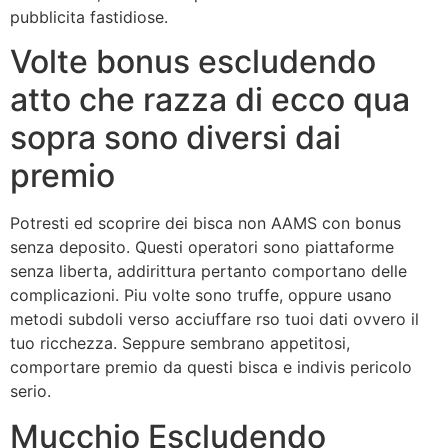
pubblicita fastidiose.
Volte bonus escludendo
atto che razza di ecco qua
sopra sono diversi dai
premio
Potresti ed scoprire dei bisca non AAMS con bonus
senza deposito. Questi operatori sono piattaforme
senza liberta, addirittura pertanto comportano delle
complicazioni. Piu volte sono truffe, oppure usano
metodi subdoli verso acciuffare rso tuoi dati ovvero il
tuo ricchezza. Seppure sembrano appetitosi,
comportare premio da questi bisca e indivis pericolo
serio.
Mucchio Escludendo