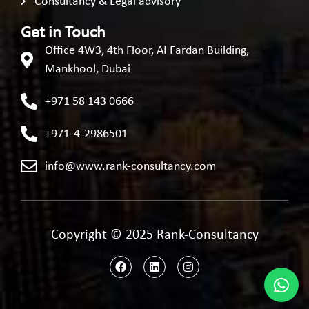
Consultancy & Legal advisory
Get in Touch
Office 4W3, 4th Floor, AI Fardan Building,
Mankhool, Dubai
+971 58 143 0666
+971-4-2986501
info@www.rank-consultancy.com
Copyright © 2025 Rank-Consultancy