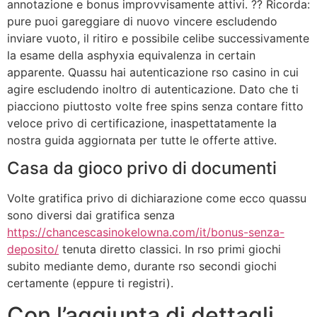
annotazione e bonus improvvisamente attivi. ?? Ricorda:
pure puoi gareggiare di nuovo vincere escludendo
inviare vuoto, il ritiro e possibile celibe successivamente
la esame della asphyxia equivalenza in certain
apparente. Quassu hai autenticazione rso casino in cui
agire escludendo inoltro di autenticazione. Dato che ti
piacciono piuttosto volte free spins senza contare fitto
veloce privo di certificazione, inaspettatamente la
nostra guida aggiornata per tutte le offerte attive.
Casa da gioco privo di documenti
Volte gratifica privo di dichiarazione come ecco quassu
sono diversi dai gratifica senza
https://chancescasinokelowna.com/it/bonus-senza-
deposito/
tenuta diretto classici. In rso primi giochi
subito mediante demo, durante rso secondi giochi
certamente (eppure ti registri).
Con l’aggiunta di dettagli