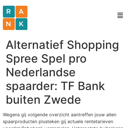
Alternatief Shopping
Spree Spel pro
Nederlandse
spaarder: TF Bank
buiten Zwede
Wegens gij volgende overzicht aantreffen jouw allen
spaarproducten plusteken gij actuele rentetarieven