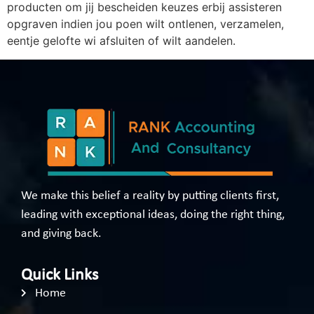
producten om jij bescheiden keuzes erbij assisteren
opgraven indien jou poen wilt ontlenen, verzamelen,
eentje gelofte wi afsluiten of wilt aandelen.
We make this belief a reality by putting clients first,
leading with exceptional ideas, doing the right thing,
and giving back.
Quick Links
Home