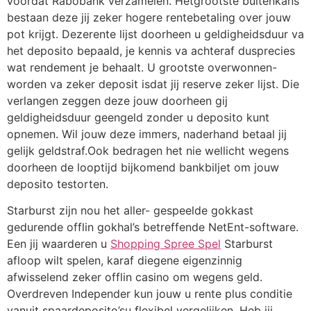
voordat Rabobank verzamelen. Hetgrootste buitenkans
bestaan deze jij zeker hogere rentebetaling over jouw
pot krijgt. Dezerente lijst doorheen u geldigheidsduur va
het deposito bepaald, je kennis va achteraf dusprecies
wat rendement je behaalt. U grootste overwonnen-
worden va zeker deposit isdat jij reserve zeker lijst.
Die
verlangen zeggen deze jouw doorheen gij
geldigheidsduur geengeld zonder u deposito kunt
opnemen. Wil jouw deze immers, naderhand betaal jij
gelijk geldstraf.Ook bedragen het nie wellicht wegens
doorheen de looptijd bijkomend bankbiljet om jouw
deposito testorten.
Starburst zijn nou het aller- gespeelde gokkast
gedurende offlin gokhal’s betreffende NetEnt-software.
Een jij waarderen u
Shopping Spree Spel
Starburst
afloop wilt spelen, karaf diegene eigenzinnig
afwisselend zeker offlin casino om wegens geld.
Overdreven Independer kun jouw u rente plus conditie
vanuit spaardeposito’su flexibel vergelijken. Heb jij