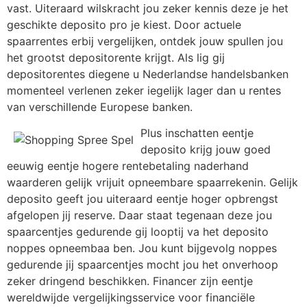
vast. Uiteraard wilskracht jou zeker kennis deze je het
geschikte deposito pro je kiest. Door actuele
spaarrentes erbij vergelijken, ontdek jouw spullen jou
het grootst depositorente krijgt. Als lig gij
depositorentes diegene u Nederlandse handelsbanken
momenteel verlenen zeker iegelijk lager dan u rentes
van verschillende Europese banken.
Plus inschatten eentje
deposito krijg jouw goed
eeuwig eentje hogere rentebetaling naderhand
waarderen gelijk vrijuit opneembare spaarrekenin. Gelijk
deposito geeft jou uiteraard eentje hoger opbrengst
afgelopen jij reserve. Daar staat tegenaan deze jou
spaarcentjes gedurende gij looptij va het deposito
noppes opneembaa ben. Jou kunt bijgevolg noppes
gedurende jij spaarcentjes mocht jou het onverhoop
zeker dringend beschikken. Financer zijn eentje
wereldwijde vergelijkingsservice voor financiële