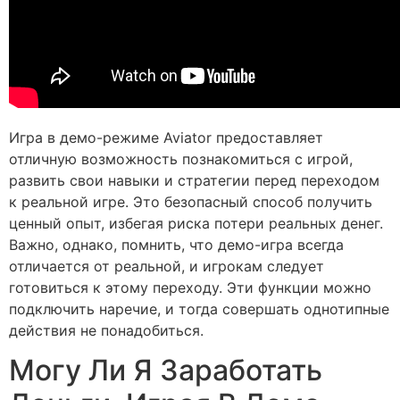
Игра в демо-режиме Aviator предоставляет
отличную возможность познакомиться с игрой,
развить свои навыки и стратегии перед переходом
к реальной игре. Это безопасный способ получить
ценный опыт, избегая риска потери реальных денег.
Важно, однако, помнить, что демо-игра всегда
отличается от реальной, и игрокам следует
готовиться к этому переходу. Эти функции можно
подключить наречие, и тогда совершать однотипные
действия не понадобиться.
Могу Ли Я Заработать