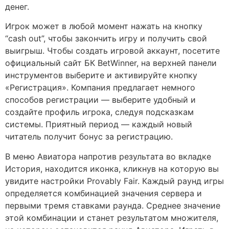
денег.
Игрок может в любой момент нажать на кнопку
“cash out”, чтобы закончить игру и получить свой
выигрыш. Чтобы создать игровой аккаунт, посетите
официальный сайт БК BetWinner, на верхней панели
инструментов выберите и активируйте кнопку
«Регистрация». Компания предлагает немного
способов регистрации — выберите удобный и
создайте профиль игрока, следуя подсказкам
системы. Приятный период — каждый новый
читатель получит бонус за регистрацию.
В меню Авиатора напротив результата во вкладке
История, находится иконка, кликнув на которую вы
увидите настройки Provably Fair. Каждый раунд игры
определяется комбинацией значения сервера и
первыми тремя ставками раунда. Среднее значение
этой комбинации и станет результатом множителя,