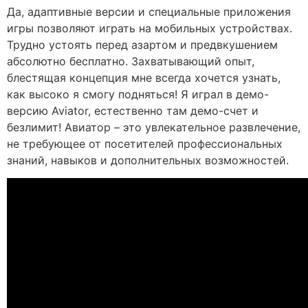
Да, адаптивные версии и специальные приложения
игры позволяют играть на мобильных устройствах.
Трудно устоять перед азартом и предвкушением
абсолютно бесплатно. Захватывающий опыт,
блестящая концепция мне всегда хочется узнать,
как высоко я смогу подняться! Я играл в демо-
версию Aviator, естественно там демо-счет и
безлимит! Авиатор – это увлекательное развлечение,
не требующее от посетителей профессиональных
знаний, навыков и дополнительных возможностей.