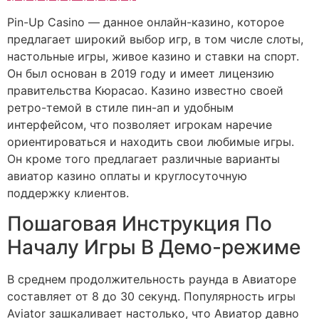
Pin-Up Casino — данное онлайн-казино, которое
предлагает широкий выбор игр, в том числе слоты,
настольные игры, живое казино и ставки на спорт.
Он был основан в 2019 году и имеет лицензию
правительства Кюрасао. Казино известно своей
ретро-темой в стиле пин-ап и удобным
интерфейсом, что позволяет игрокам наречие
ориентироваться и находить свои любимые игры.
Он кроме того предлагает различные варианты
авиатор казино оплаты и круглосуточную
поддержку клиентов.
Пошаговая Инструкция По
Началу Игры В Демо-режиме
В среднем продолжительность раунда в Авиаторе
составляет от 8 до 30 секунд. Популярность игры
Aviator зашкаливает настолько, что Авиатор давно