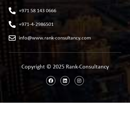
+971 58 143 0666
+971-4-2986501
info@www.rank-consultancy.com
Copyright © 2025 Rank-Consultancy