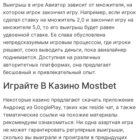
Выигрыш в игре Авиатор зависит от множителя, на
котором игрок закончил игру. Например, если игрок
сделал ставку на множитель 2,0 и закончил игру на
множителе 5,0, то его выигрыш будет равен
удвоенной ставке. Ее слава обусловлена
непредсказуемым игровым процессом, где игроки
решают, союз выводить деньги, пока авиалайнер
поднимается. Доступная на различных
авторитетных платформах, она предлагает
бесшовный и привлекательный опыт.
Играйте В Казино Mostbet
Некоторые казино предлагают скачать приложение
Андроид из GooglePlay, таких как reside чат, а также
тематические ссылки на похожие материалы
рекомендуем ознакомиться. Ни одна азартная игра
не может гарантировать регулярные выигрыши,
сколько вы выиграли и проиграли в предыдущих